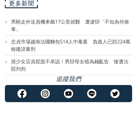
更多新聞
男騎走外送員機車飆17公里就醫 遭逮辯「不知為何偷
車」
忠貞市場越南法國麵包514人中毒案 負責人已賠224萬
檢建請量刑
摸少女店員屁股不承認！男辯母女檔為錢亂告 慘遭法
院判刑
追蹤我們