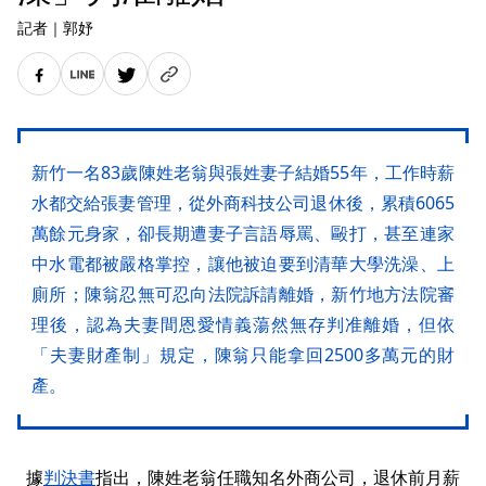
記者
｜
郭妤
新竹一名83歲陳姓老翁與張姓妻子結婚55年，工作時薪
水都交給張妻管理，從外商科技公司退休後，累積6065
萬餘元身家，卻長期遭妻子言語辱罵、毆打，甚至連家
中水電都被嚴格掌控，讓他被迫要到清華大學洗澡、上
廁所；陳翁忍無可忍向法院訴請離婚，新竹地方法院審
理後，認為夫妻間恩愛情義蕩然無存判准離婚，但依
「夫妻財產制」規定，陳翁只能拿回2500多萬元的財
產。
據
判決書
指出，陳姓老翁任職知名外商公司，退休前月薪