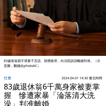
83歲老翁因不堪妻子言語、肢體衝突，向法院訴請離婚判准。（示
意圖，翻攝自photoAC）
社會
2024.04.01 14:30 臺北時間
83歲退休翁6千萬身家被妻掌
握 慘遭家暴「淪落清大洗
澡」判准離婚