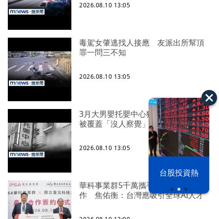
2026.08.10 13:05
毒駕女肇逃找人接應 友派出所幫頂
罪一問三不知
2026.08.10 13:05
3月大男嬰托嬰中心猝死 疑午睡遭棉
被覆蓋「沒人察覺」
2026.08.10 13:05
漢光42演習
台股投資熱
華科事業群5千萬攜手北科大產學合
作 焦佑衡：台灣應吸引全球AI人才