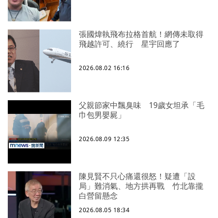
張國煒執飛布拉格首航！網傳未取得
飛越許可、繞行 星宇回應了
2026.08.02 16:16
父親節家中飄臭味 19歲女坦承「毛
巾包男嬰屍」
2026.08.09 12:35
陳見賢不只心痛還很怒！疑遭「設
局」難消氣、地方拱再戰 竹北靠攏
白營留懸念
2026.08.05 18:34