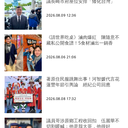
議長崎市府座位安排「矮化台灣」
2026.08.09 12:36
《請世界吃桌》滷肉爆紅 陳隨意不
藏私公開食譜！5食材滷出一鍋香
2026.08.06 21:06
著原住民服跳舞出事！河智媛代言花
蓮豐年節引輿論 經紀公司回應
2026.08.08 17:32
議員哥涉原鄉工程收回扣 伍麗華不
切割暖喊：他是我大哥，他很好