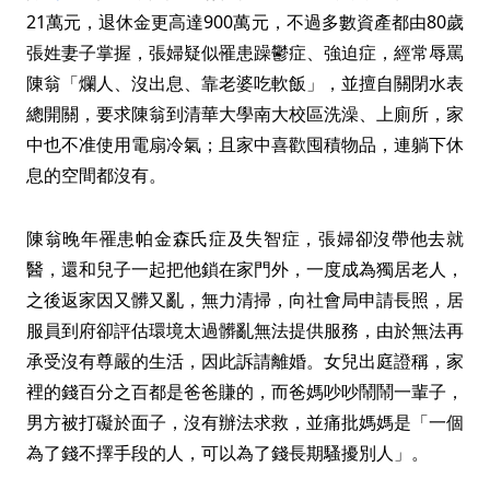
21萬元，退休金更高達900萬元，不過多數資產都由80歲
張姓妻子掌握，張婦疑似罹患躁鬱症、強迫症，經常辱罵
陳翁「爛人、沒出息、靠老婆吃軟飯」，並擅自關閉水表
總開關，要求陳翁到清華大學南大校區洗澡、上廁所，家
中也不准使用電扇冷氣；且家中喜歡囤積物品，連躺下休
息的空間都沒有。
陳翁晚年罹患帕金森氏症及失智症，張婦卻沒帶他去就
醫，還和兒子一起把他鎖在家門外，一度成為獨居老人，
之後返家因又髒又亂，無力清掃，向社會局申請長照，居
服員到府卻評估環境太過髒亂無法提供服務，由於無法再
承受沒有尊嚴的生活，因此訴請離婚。女兒出庭證稱，家
裡的錢百分之百都是爸爸賺的，而爸媽吵吵鬧鬧一輩子，
男方被打礙於面子，沒有辦法求救，並痛批媽媽是「一個
為了錢不擇手段的人，可以為了錢長期騷擾別人」。