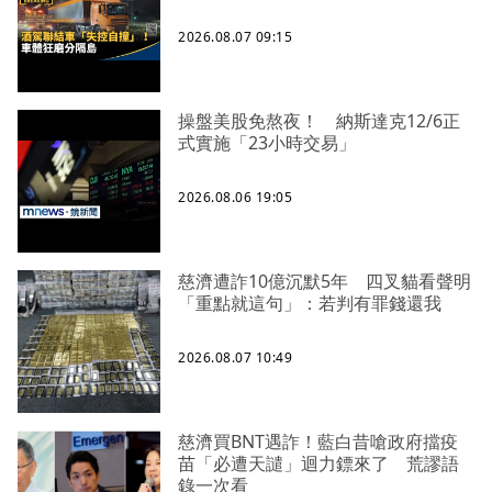
2026.08.07 09:15
操盤美股免熬夜！ 納斯達克12/6正
式實施「23小時交易」
2026.08.06 19:05
慈濟遭詐10億沉默5年 四叉貓看聲明
「重點就這句」：若判有罪錢還我
2026.08.07 10:49
慈濟買BNT遇詐！藍白昔嗆政府擋疫
苗「必遭天譴」迴力鏢來了 荒謬語
錄一次看