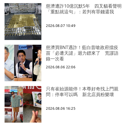
慈濟遭詐10億沉默5年 四叉貓看聲明
「重點就這句」：若判有罪錢還我
2026.08.07 10:49
慈濟買BNT遇詐！藍白昔嗆政府擋疫
苗「必遭天譴」迴力鏢來了 荒謬語
錄一次看
2026.08.06 22:06
只有崔始源能停！本尊好奇找上門親
問：停車可以嗎 新北店員粉樂壞
2026.08.06 16:25