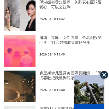
孫淑媚突發短髮照 帥到安心亞眼冒
愛心：可以交往嗎
2026.08.10 15:42
鬼魂、喪屍、女性力量 金馬創投第
七年 11部強檔劇集重磅登場
2026.08.10 15:40
克里斯伊凡透露美國隊長回歸 「導
演喜歡把我整到屁滾尿流」
2026.08.10 15:40
屏東3月大男嬰送托僅3天！午睡遭棉