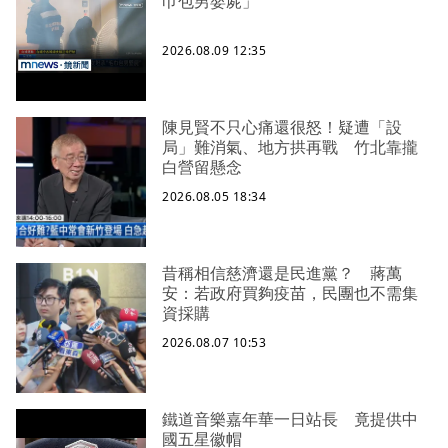
巾包男嬰屍」
2026.08.09 12:35
陳見賢不只心痛還很怒！疑遭「設
局」難消氣、地方拱再戰 竹北靠攏
白營留懸念
2026.08.05 18:34
昔稱相信慈濟還是民進黨？ 蔣萬
安：若政府買夠疫苗，民團也不需集
資採購
2026.08.07 10:53
鐵道音樂嘉年華一日站長 竟提供中
國五星徽帽