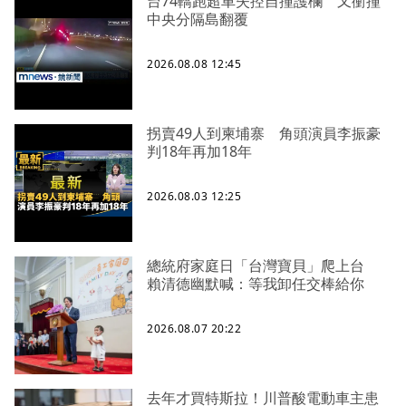
台74轎跑超車失控自撞護欄 又衝撞
中央分隔島翻覆
2026.08.08 12:45
拐賣49人到柬埔寨 角頭演員李振豪
判18年再加18年
2026.08.03 12:25
總統府家庭日「台灣寶貝」爬上台
賴清德幽默喊：等我卸任交棒給你
2026.08.07 20:22
去年才買特斯拉！川普酸電動車主患