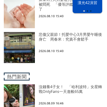
漢光42演習
被悶死 「優等評鑑」托嬰中心回應
了
2026.08.10 15:40
悲傷父親節！托嬰中心3月男嬰午睡後
身亡 周春米：究責不會鬆手
2026.08.10 15:40
熱門新聞
沒錢養4子女！ 「哈利波特」女星轉
戰OnlyFans一天進帳65萬
2026.08.09 16:46