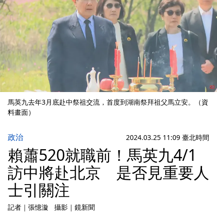
馬英九去年3月底赴中祭祖交流，首度到湖南祭拜祖父馬立安。（資
料畫面）
政治
2024.03.25 11:09 臺北時間
賴蕭520就職前！馬英九4/1
訪中將赴北京 是否見重要人
士引關注
記者
｜
張憶漩
攝影
｜
鏡新聞