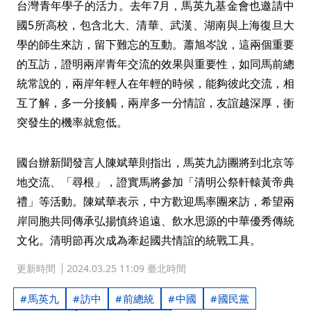
台灣青年學子的活力。去年7月，馬英九基金會也邀請中
國5所高校，包含北大、清華、武漢、湖南與上海復旦大
學的師生來訪，留下難忘的互動。蕭旭岑說，這兩個重要
的互訪，證明兩岸青年交流的效果與重要性，如同馬前總
統常說的，兩岸年輕人在年輕的時候，能夠彼此交流，相
互了解，多一分接觸，兩岸多一分情誼，友誼越深厚，衝
突發生的機率就愈低。
國台辦新聞發言人陳斌華則指出，馬英九訪團將到北京等
地交流、「尋根」，證實馬將參加「清明公祭軒轅黃帝典
禮」等活動。陳斌華表示，中方歡迎馬率團來訪，希望兩
岸同胞共同傳承弘揚慎終追遠、飲水思源的中華優秀傳統
文化。清明節再次成為牽起國共情誼的統戰工具。
更新時間
2024.03.25 11:09 臺北時間
馬英九
訪中
前總統
中國
國民黨