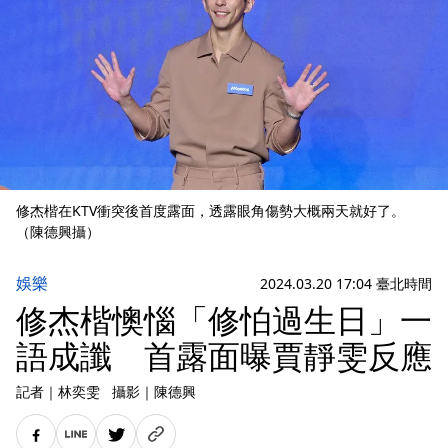
修杰楷在KTV衝突後首度露面，透露眼角傷勢大概兩天就好了。
（陳德興攝）
娛樂
2024.03.20 17:04 臺北時間
修杰楷懊惱「修怕過生日」一
語成讖 首露面曝賈靜雯反應
記者
｜
林奕雯
攝影
｜
陳德興