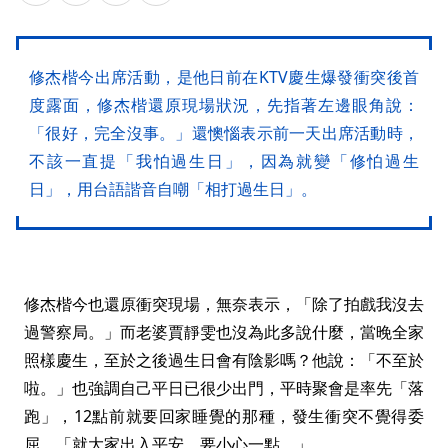
修杰楷今出席活動，是他日前在KTV慶生爆發衝突後首
度露面，修杰楷還原現場狀況，先指著左邊眼角說：
「很好，完全沒事。」還懊惱表示前一天出席活動時，
不該一直提「我怕過生日」，因為就變「修怕過生
日」，用台語諧音自嘲「相打過生日」。
修杰楷今也還原衝突現場，無奈表示，「除了拍戲我沒去
過警察局。」而老婆賈靜雯也沒為此多說什麼，當晚全家
照樣慶生，至於之後過生日會有陰影嗎？他說：「不至於
啦。」也強調自己平日已很少出門，平時聚會是率先「落
跑」，12點前就要回家睡覺的那種，發生衝突不覺得委
屈，「就大家出入平安，要小心一點。」