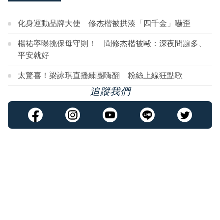
化身運動品牌大使 修杰楷被拱湊「四千金」嚇歪
楊祐寧曝挑保母守則！ 聞修杰楷被毆：深夜問題多、
平安就好
太驚喜！梁詠琪直播練團嗨翻 粉絲上線狂點歌
追蹤我們