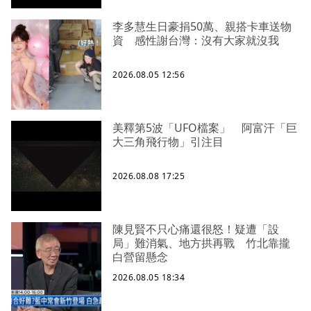
李多慧生日豪捐50萬、親搭卡車送物
資 感性謝台灣：沒有大家就沒我
2026.08.05 12:56
美釋第5波「UFO檔案」 阿富汗「巨
大三角飛行物」引注目
2026.08.08 17:25
陳見賢不只心痛還很怒！疑遭「設
局」難消氣、地方拱再戰 竹北靠攏
白營留懸念
2026.08.05 18:34