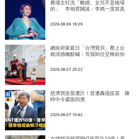
農場文狂洗「離婚、女兒不是檢場
的」 李翊君闢謠：李媽一度當真
2026.08.06 18:29
總統府家庭日「台灣寶貝」爬上台
賴清德幽默喊：等我卸任交棒給你
2026.08.07 20:22
慈濟買疫苗遭詐！昔遭轟擋疫苗 陳
時中今露面回應
2026.08.07 10:42
女律師誆能買BNT疫苗詐10億！黃