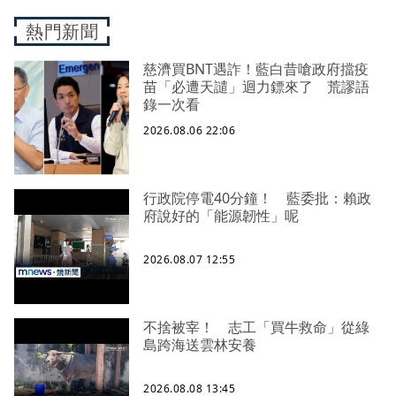
熱門新聞
慈濟買BNT遇詐！藍白昔嗆政府擋疫
苗「必遭天譴」迴力鏢來了 荒謬語
錄一次看
2026.08.06 22:06
行政院停電40分鐘！ 藍委批：賴政
府說好的「能源韌性」呢
2026.08.07 12:55
不捨被宰！ 志工「買牛救命」從綠
島跨海送雲林安養
2026.08.08 13:45