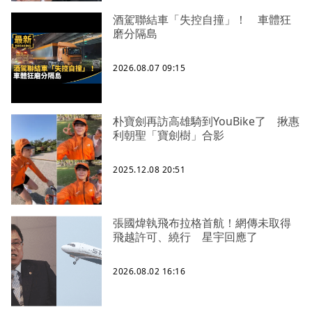
酒駕聯結車「失控自撞」！ 車體狂
磨分隔島
2026.08.07 09:15
朴寶劍再訪高雄騎到YouBike了 揪惠
利朝聖「寶劍樹」合影
2025.12.08 20:51
張國煒執飛布拉格首航！網傳未取得
飛越許可、繞行 星宇回應了
2026.08.02 16:16