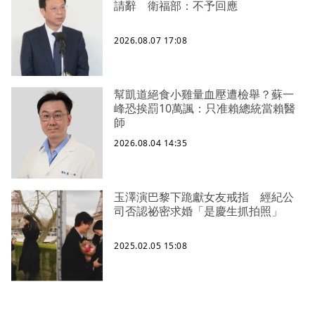
請辭 衛福部：不予回應
2026.08.07 17:08
幫凱道絕食小雞量血壓遭檢舉？蘇一
峰恐挨罰10萬諷：只准賴總統當賴醫
師
2026.08.04 14:35
玉澤演巴黎下跪獻女友戒指 經紀公
司否認祕密求婚「是慶生抓拍照」
2025.02.05 15:08