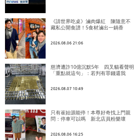
《請世界吃桌》滷肉爆紅 陳隨意不
藏私公開食譜！5食材滷出一鍋香
2026.08.06 21:06
慈濟遭詐10億沉默5年 四叉貓看聲明
「重點就這句」：若判有罪錢還我
2026.08.07 10:49
只有崔始源能停！本尊好奇找上門親
問：停車可以嗎 新北店員粉樂壞
2026.08.06 16:25