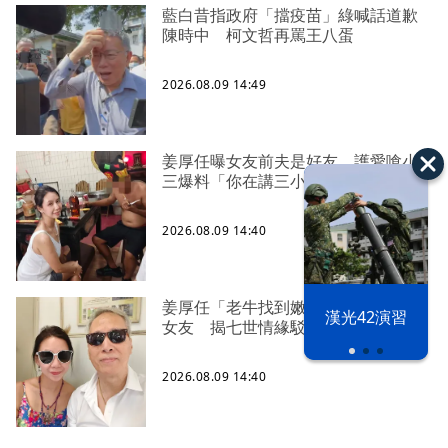
藍白昔指政府「擋疫苗」綠喊話道歉
陳時中 柯文哲再罵王八蛋
2026.08.09 14:49
姜厚任曝女友前夫是好友 護愛嗆小
三爆料「你在講三小」
2026.08.09 14:40
姜厚任「老牛找到嫩草」再談小24歲
漢光42演習
女友 揭七世情緣駁拐坑、暈船破財
2026.08.09 14:40