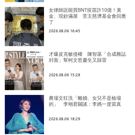
女律師誆能買BNT疫苗詐10億！黃
金、現鈔滿屋 苦主慈濟基金會回應
了
2026.08.06 16:45
才爆皮克敏侵權 陳智菡「合成雜誌
封面」幫柯文哲慶生又踩雷
2026.08.06 15:28
農場文狂洗「離婚、女兒不是檢場
的」 李翊君闢謠：李媽一度當真
2026.08.06 18:29