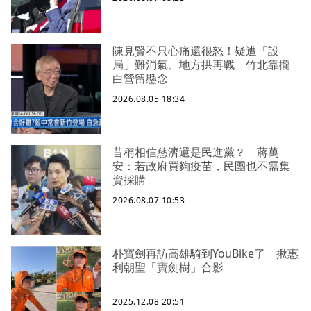
陳見賢不只心痛還很怒！疑遭「設
局」難消氣、地方拱再戰 竹北靠攏
白營留懸念
2026.08.05 18:34
昔稱相信慈濟還是民進黨？ 蔣萬
安：若政府買夠疫苗，民團也不需集
資採購
2026.08.07 10:53
朴寶劍再訪高雄騎到YouBike了 揪惠
利朝聖「寶劍樹」合影
2025.12.08 20:51