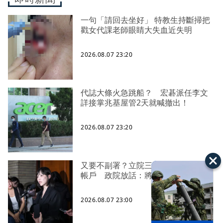
一句「請回去坐好」 特教生持斷掃把
戳女代課老師眼睛大失血近失明
2026.08.07 23:20
代誌大條火急跳船？ 宏碁派任李文
詳接掌兆基屋管2天就喊撤出！
2026.08.07 23:20
又要不副署？立院三讀藍白兒少未來
帳戶 政院放話：將採必要憲政作為
2026.08.07 23:00