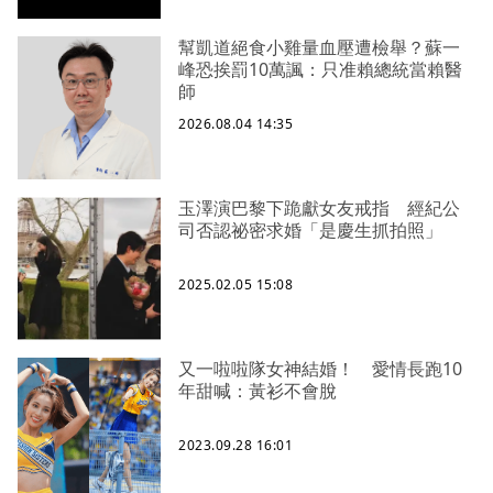
幫凱道絕食小雞量血壓遭檢舉？蘇一
峰恐挨罰10萬諷：只准賴總統當賴醫
師
2026.08.04 14:35
玉澤演巴黎下跪獻女友戒指 經紀公
司否認祕密求婚「是慶生抓拍照」
2025.02.05 15:08
又一啦啦隊女神結婚！ 愛情長跑10
年甜喊：黃衫不會脫
2023.09.28 16:01