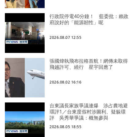
行政院停電40分鐘！ 藍委批：賴政
府說好的「能源韌性」呢
2026.08.07 12:55
張國煒執飛布拉格首航！網傳未取得
飛越許可、繞行 星宇回應了
2026.08.02 16:16
台東議長家族爭議連爆 涉占農地避
環評1／台東度假村涉圖利、疑躲環
評 吳秀華爭議：概無參與
2026.08.05 18:55