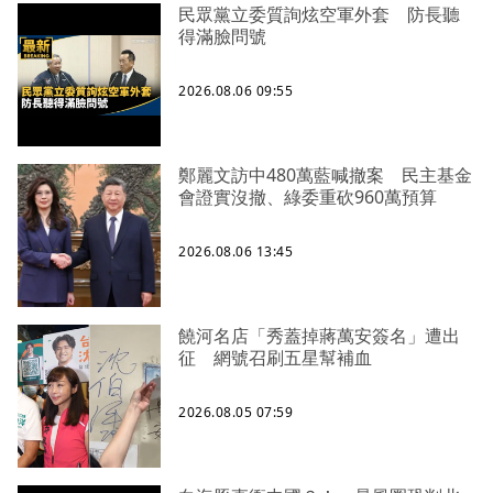
民眾黨立委質詢炫空軍外套 防長聽
得滿臉問號
2026.08.06 09:55
鄭麗文訪中480萬藍喊撤案 民主基金
會證實沒撤、綠委重砍960萬預算
2026.08.06 13:45
饒河名店「秀蓋掉蔣萬安簽名」遭出
征 網號召刷五星幫補血
2026.08.05 07:59