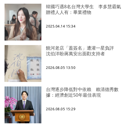
韓國巧遇8名台灣大學生 李多慧霸氣
贈禮人人有：畢業禮物
2025.04.14 15:34
饒河老店「蓋簽名」遭灌一星負評
沈伯洋盼蔣萬安出面勸支持者
2026.08.05 13:50
台灣逐步降低對中依賴 賴清德秀數
據：經濟創近50年最佳表現
2026.08.05 15:29