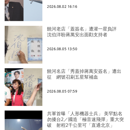
2026.08.02 16:16
饒河老店「蓋簽名」遭灌一星負評
沈伯洋盼蔣萬安出面勸支持者
2026.08.05 13:50
饒河名店「秀蓋掉蔣萬安簽名」遭出
征 網號召刷五星幫補血
2026.08.05 07:59
共軍首曝「人形機器士兵」 美罕點名
勿擾台2／國造「極音速飛彈」重大突
破 射程2千公里可「直通北京」