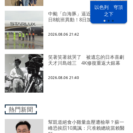
以色列 穹頂
中颱「白海豚」逼近北台灣 星宇台
之下
日8航班異動！8日加開疏運
2026.08.06 21:42
笑著笑著就哭了 被遺忘的日本喜劇
天才川島雄三 4K修復重返大銀幕
2026.08.06 21:40
熱門新聞
幫凱道絕食小雞量血壓遭檢舉？蘇一
峰恐挨罰10萬諷：只准賴總統當賴醫