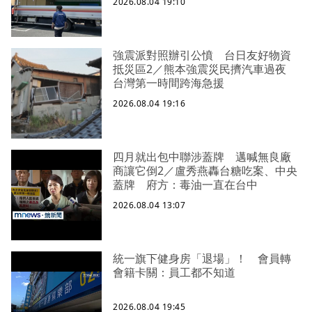
2026.08.04 19:10
強震派對照辦引公憤 台日友好物資
抵災區2／熊本強震災民擠汽車過夜
台灣第一時間跨海急援
2026.08.04 19:16
四月就出包中聯涉蓋牌 邁喊無良廠
商讓它倒2／盧秀燕轟台糖吃案、中央
蓋牌 府方：毒油一直在台中
2026.08.04 13:07
統一旗下健身房「退場」！ 會員轉
會籍卡關：員工都不知道
2026.08.04 19:45