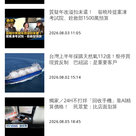
質疑年改溢扣未還！ 翁曉玲提案凍
考試院、銓敘部1500萬預算
2026.08.03 11:05
台灣上半年採購天然氣112億！祭停買
現貨反制 巴紐認：是重要客戶
2026.08.02 15:14
獨家／24H不打烊「回收手機」靠AI精
算價格！ 民眾驚：比店面划算
2026.08.05 18:45