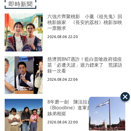
即時新聞
六強片齊聚桃影 小薰《祖先鬼》回
桃影娘家 《長安的荔枝》桃影加映
一票難求
2026.08.06 22:20
慈濟買BNT遇詐！藍白昔嗆政府擋疫
苗「必遭天譴」迴力鏢來了 荒謬語
錄一次看
2026.08.06 22:06
8年磨一劍 陳法拉自編自導
《Bloodline》進軍多倫多 柯林法洛
姊弟相挺
2026.08.06 22:00