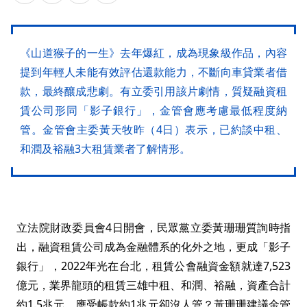
《山道猴子的一生》去年爆紅，成為現象級作品，內容
提到年輕人未能有效評估還款能力，不斷向車貸業者借
款，最終釀成悲劇。有立委引用該片劇情，質疑融資租
賃公司形同「影子銀行」，金管會應考慮最低程度納
管。金管會主委黃天牧昨（4日）表示，已約談中租、
和潤及裕融3大租賃業者了解情形。
立法院財政委員會4日開會，民眾黨立委黃珊珊質詢時指
出，融資租賃公司成為金融體系的化外之地，更成「影子
銀行」，2022年光在台北，租賃公會融資金額就達7,523
億元，業界龍頭的租賃三雄中租、和潤、裕融，資產合計
約1.5兆元、應受帳款約1兆元卻沒人管？黃珊珊建議金管