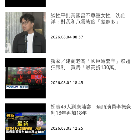
談性平批黃國昌不尊重女性 沈伯
洋：對我和范雲態度「差超多」
2026.08.04 08:57
獨家／建商老闆「國巨遭套牢」祭超
狂讓利 買房「最高折130萬」
2026.08.02 18:45
拐賣49人到柬埔寨 角頭演員李振豪
判18年再加18年
2026.08.03 12:25