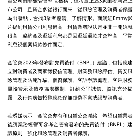
資公司雖非金管會監管機構，但考量上述3家業者均為上
市公司，且資金多從銀行而來，從風險管理及消費者保護
為出發點，會找3業者釐清、了解情形。而網紅Emmy影
片提到租賃公司利息過高，租賃業者說法是並非一開始就
很高，違約金及遲延利息都是因遲延還款才會墊高，平常
利息視個案貸款條件而定。
金管會2023年發布對先買後付（BNPL）建議，包括應建
立對消費者及商家徵授信管理、財業務風險評估、資安風
險管理及防範詐騙、個資保護、客訴爭議處理、客戶財務
風險警示及債務協處機制、訂約公平誠信、資訊充分揭
露，及行銷廣告招攬應確保無虛偽不實或誤導消費者。
莊琇媛表示，金管會亦有和租賃公會聯絡，希望租賃業者
後續業務經營可參考金管會發布的先買後付（BNPL）建
議原則，強化風險管理及消費者保護。