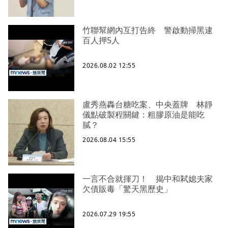
竹聯幫網內互打告終 警啟動掃黑逮
百人押5人
2026.08.02 12:55
盧秀燕轟台糖吃案、中央蓋牌 林靜
儀點破製程關鍵：粗膠原油是能吃
膩？
2026.08.04 15:55
一言不合就揮刀！ 揭中和弒媳夫家
欠債販毒「驚天黑歷史」
2026.07.29 19:55