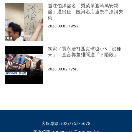
邀沈伯洋簽名「秀菜單遮蔣萬安親
簽」遭出征 饒河名店速祭白漆消失
術
2026.08.05 19:52
獨家／賈永婕打匹克球嗆小S「沒種
來」 直言郭董緋聞進「下階段」
2026.08.02 12:45
客服專線:
(02)7752-5678
客服信箱:
mnews.cs@mnews.tw