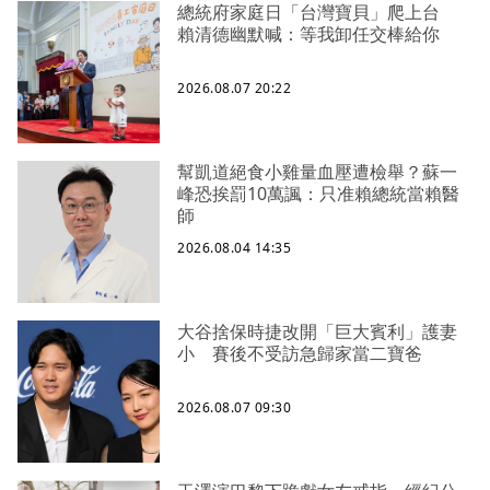
總統府家庭日「台灣寶貝」爬上台
賴清德幽默喊：等我卸任交棒給你
2026.08.07 20:22
幫凱道絕食小雞量血壓遭檢舉？蘇一
峰恐挨罰10萬諷：只准賴總統當賴醫
師
2026.08.04 14:35
大谷捨保時捷改開「巨大賓利」護妻
小 賽後不受訪急歸家當二寶爸
2026.08.07 09:30