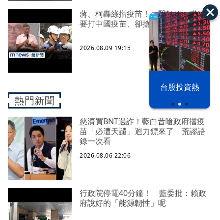
蔣、柯轟綠擋疫苗！ 醫師酸：嘴喊
要打中國疫苗、卻搶打AZ
2026.08.09 19:15
漢光42演習
台股投資熱
熱門新聞
慈濟買BNT遇詐！藍白昔嗆政府擋疫
苗「必遭天譴」迴力鏢來了 荒謬語
錄一次看
2026.08.06 22:06
行政院停電40分鐘！ 藍委批：賴政
府說好的「能源韌性」呢