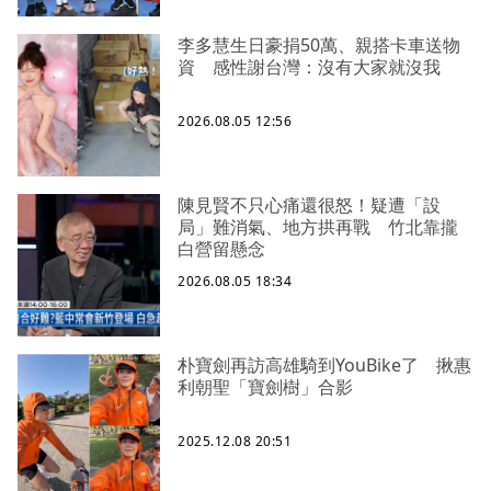
李多慧生日豪捐50萬、親搭卡車送物
資 感性謝台灣：沒有大家就沒我
2026.08.05 12:56
陳見賢不只心痛還很怒！疑遭「設
局」難消氣、地方拱再戰 竹北靠攏
白營留懸念
2026.08.05 18:34
朴寶劍再訪高雄騎到YouBike了 揪惠
利朝聖「寶劍樹」合影
2025.12.08 20:51