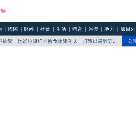
加重心臟負擔 醫：猝死風險高3倍
治
國際
財經
社會
生活
體育
娛樂
地方
節目列
不給學 她從垃圾桶裡撿食物學功夫 打造出最難訂
公
製賺錢 她花10年蓋一間餐廳 5千萬埋在地下瀕臨破