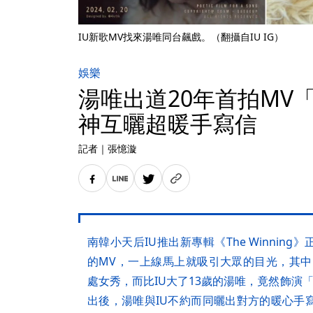
IU新歌MV找來湯唯同台飆戲。（翻攝自IU IG）
娛樂
湯唯出道20年首拍MV
神互曬超暖手寫信
記者
｜
張憶漩
南韓小天后IU推出新專輯《The Winnin
的MV，一上線馬上就吸引大眾的目光，其中〈
處女秀，而比IU大了13歲的湯唯，竟然飾演
出後，湯唯與IU不約而同曬出對方的暖心手