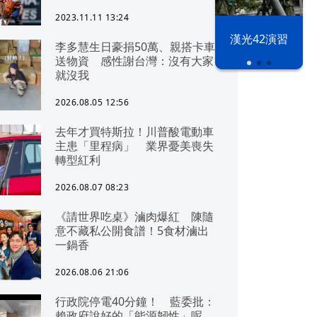
2023.11.11 13:24
漢光42演習
李多慧生日豪捐50萬、親搭卡車
送物資 感性謝台灣：沒有大家
就沒我
2026.08.05 12:56
去年才買特斯拉！川普酸電動車
主患「里程病」 業界憂美喪失
轉型紅利
2026.08.07 08:23
《請世界吃桌》滷肉爆紅 陳隨
意不藏私公開食譜！5食材滷出
一鍋香
2026.08.06 21:06
行政院停電40分鐘！ 藍委批：
賴政府說好的「能源韌性」呢