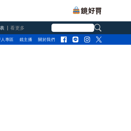
表
看更多
評人專區
鏡主播
關於我們