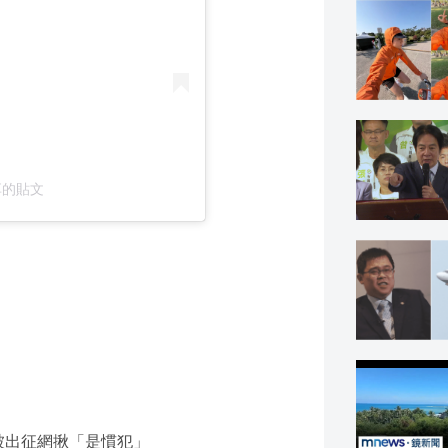
）分享的貼文
被出征網揪「是慣犯」