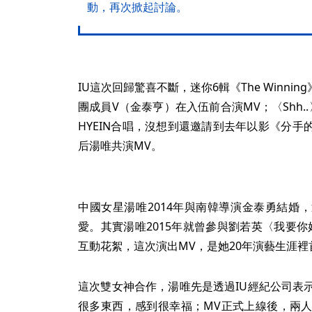
動，再次掀起討論。
IU這次回歸驚喜不斷，迷你6輯《The Winning》
團成員V（金泰亨）在入伍前合演MV；〈Shh..
HYEIN合唱，沒想到還邀請到去年以影《分
后湯唯共演MV。
中國女星湯唯2014年與南韓導演金泰勇結婚
愛。其實湯唯2015年就曾參與劉若英〈我要
互動花絮，這次演出MV，是她20年演藝生涯裡
這次雙女神合作，湯唯先是透過IU經紀公司表
很多東西，感到很幸福；MV正式上線後，兩人