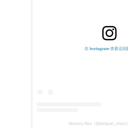
在 Instagram 查看這
Memory Box（@tangwei_m