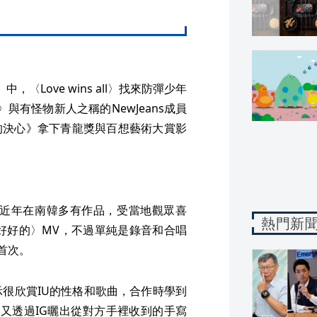
中，〈Love wins all〉找來防彈少年
〉與有怪物新人之稱的NewJeans成員
手的決心》拿下青龍獎與百想藝術大賞影
，近年在南韓多有作品，受當地觀眾喜
熱門新
你好好的〉MV，不過單純是錄音和合唱
首次。
示很欣賞IU的性格和歌曲，合作時學到
又透過IG曬出從對方手裡收到的手寫