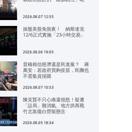
2026.08.07 12:55
操盤美股免熬夜！ 納斯達克
12/6正式實施「23小時交易」
2026.08.06 19:05
昔稱相信慈濟還是民進黨？ 蔣
萬安：若政府買夠疫苗，民團也
不需集資採購
2026.08.07 10:53
陳見賢不只心痛還很怒！疑遭
「設局」難消氣、地方拱再戰
竹北靠攏白營留懸念
2026.08.05 18:34