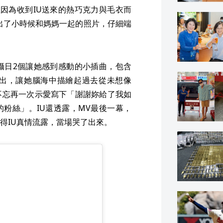
因為收到IU送來的熱巧克力與毛衣而
翻出了小時候和媽媽一起的照片，仔細端
攝日2個讓她感到感動的小插曲，包含
演出，讓她腦海中描繪起過去從未想像
不忘再一次示愛寫下「謝謝妳給了我如
粉絲」。IU還透露，MV最後一幕，
得IU真情流露，當場哭了出來。