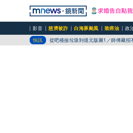
太陽下抽菸後倒地！「高溫＋吸菸」恐
影音
慈濟被詐
白海豚颱風
致癌油
政
從吧檯撿垃圾到億元版圖1／師傅藏招
快訊
的餐廳
從吧檯撿垃圾到億元版圖2／不想靠複
產