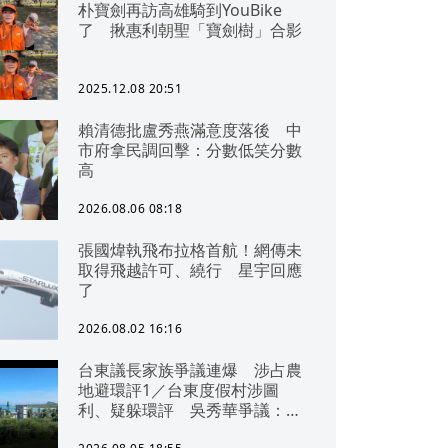
朴寶劍再訪高雄騎到YouBike
了 揪惠利朝聖「寶劍樹」合影
2025.12.08 20:51
賴清德批盧秀燕滿意度落後 中
市府拿民調回擊：分數低笑分數
高
2026.08.06 08:18
張國煒執飛布拉格首航！網傳未
取得飛越許可、繞行 星宇回應
了
2026.08.02 16:16
台東議長家族爭議連爆 涉占農
地避環評1／台東度假村涉圖
利、疑躲環評 吳秀華爭議：概
無參與