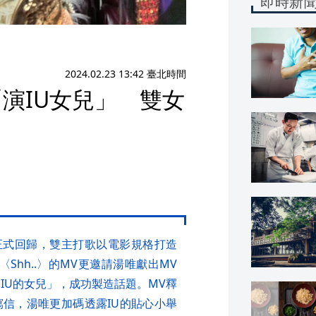
即時新
2024.02.23 13:42 臺北時間
「演IU女兒」 雙女
g》正式回歸，雙主打歌以電影規格打造
Shh..〉的MV更邀請湯唯獻出MV
「IU的女兒」，成功製造話題。MV釋
寫信，湯唯更加碼透露IU的貼心小舉