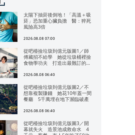
聞
太陽下抽菸後倒地！「高溫＋吸
菸」恐加重心臟負擔 醫：猝死
風險高3倍
2026.08.08 07:00
從吧檯撿垃圾到億元版圖1／師
傅藏招不給學 她從垃圾桶裡撿
食物學功夫 打造出最難訂的餐
廳
2026.08.08 06:40
從吧檯撿垃圾到億元版圖2／不
想靠複製賺錢 她花10年蓋一間
餐廳 5千萬埋在地下瀕臨破產
2026.08.08 06:40
從吧檯撿垃圾到億元版圖3／開
幕就失火 造景池成救命水 4