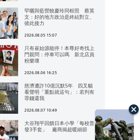
罕曬與藍營饒慶玲同框照 蔡英
文：好的地方政治是終結對立、
彼此接力
2026.08.05 15:07
只有崔始源能停！本尊好奇找上
門親問：停車可以嗎 新北店員
粉樂壞
2026.08.06 16:25
慈濟遭詐10億沉默5年 四叉貓
看聲明「重點就這句」：若判有
罪錢還我
2026.08.07 10:49
大谷翔平回饋日本小學「每校普
發3手套」 廠商揭超暖細節