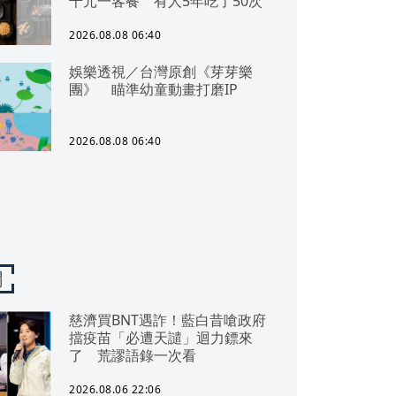
千元一客餐 有人5年吃了50次
2026.08.08 06:40
娛樂透視／台灣原創《芽芽樂
團》 瞄準幼童動畫打磨IP
2026.08.08 06:40
聞
慈濟買BNT遇詐！藍白昔嗆政府
擋疫苗「必遭天譴」迴力鏢來
了 荒謬語錄一次看
2026.08.06 22:06