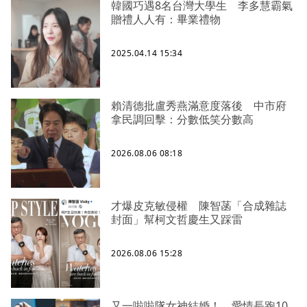
韓國巧遇8名台灣大學生 李多慧霸氣
贈禮人人有：畢業禮物
2025.04.14 15:34
賴清德批盧秀燕滿意度落後 中市府
拿民調回擊：分數低笑分數高
2026.08.06 08:18
才爆皮克敏侵權 陳智菡「合成雜誌
封面」幫柯文哲慶生又踩雷
2026.08.06 15:28
又一啦啦隊女神結婚！ 愛情長跑10