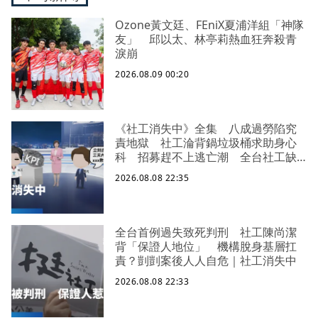
Ozone黃文廷、FEniX夏浦洋組「神隊
友」 邱以太、林亭莉熱血狂奔殺青
淚崩
2026.08.09 00:20
《社工消失中》全集 八成過勞陷究
責地獄 社工淪背鍋垃圾桶求助身心
科 招募趕不上逃亡潮 全台社工缺
口警報 揭薪資回捐黑幕 血汗錢遭
2026.08.08 22:35
剝削
全台首例過失致死判刑 社工陳尚潔
背「保證人地位」 機構脫身基層扛
責？剴剴案後人人自危｜社工消失中
2026.08.08 22:33