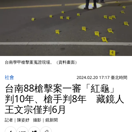
台南學甲槍擊案蒐證現場。（資料畫面）
社會
2024.02.20 17:17 臺北時間
台南88槍擊案一審「紅龜」
判10年、槍手判8年 藏鏡人
王文宗僅判6月
記者
｜
陳姿妤
攝影
｜
鏡新聞