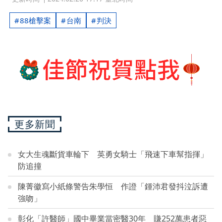
88槍擊案
台南
判決
更多新聞
女大生魂斷貨車輪下 英勇女騎士「飛速下車幫指揮」
防追撞
陳菁徽寫小紙條警告朱學恒 作證「鍾沛君發抖泣訴遭
強吻」
彰化「許醫師」國中畢業當密醫30年 賺252萬患者惡