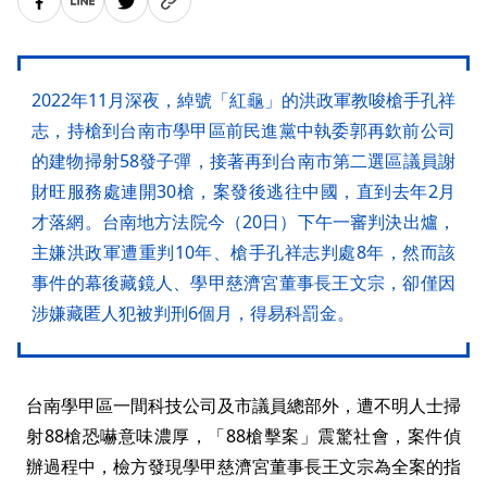
2022年11月深夜，綽號「紅龜」的洪政軍教唆槍手孔祥
志，持槍到台南市學甲區前民進黨中執委郭再欽前公司
的建物掃射58發子彈，接著再到台南市第二選區議員謝
財旺服務處連開30槍，案發後逃往中國，直到去年2月
才落網。台南地方法院今（20日）下午一審判決出爐，
主嫌洪政軍遭重判10年、槍手孔祥志判處8年，然而該
事件的幕後藏鏡人、學甲慈濟宮董事長王文宗，卻僅因
涉嫌藏匿人犯被判刑6個月，得易科罰金。
台南學甲區一間科技公司及市議員總部外，遭不明人士掃
射88槍恐嚇意味濃厚，「88槍擊案」震驚社會，案件偵
辦過程中，檢方發現學甲慈濟宮董事長王文宗為全案的指