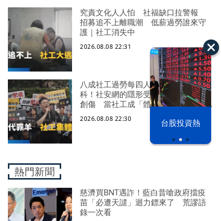
究責文化人人怕 社福缺口拉警報
招募追不上離職潮 低薪過勞誰來守
護｜社工消失中
2026.08.08 22:31
八成社工過勞每四人有一人求助身心
科！社安網的隱形受災戶 集體心理
創傷 當社工成「體制代罪羊」 防
禦性社工不敢多做無奈趨勢？耗竭殆
2026.08.08 22:30
漢光42演習
台股投資熱
盡下的社安網危機｜社工消失中
熱門新聞
慈濟買BNT遇詐！藍白昔嗆政府擋疫
苗「必遭天譴」迴力鏢來了 荒謬語
錄一次看