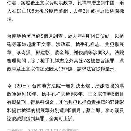
使者，案發後王文宗資助洪政軍、孔祥志潛逃到中國，兩
人在逃亡108天後於廈門落網，去年2月被押返抵桃園機
場。
台南地檢署歷經5個月調查，於去年4月14日偵結，以槍
砲等罪嫌起訴王文宗、洪政軍、槍手孔祥志、共犯楊展
華、李奇漢、郭建彰、蔡金郎、謝俊誠等涉案8人。法院
審理期間，除了槍手孔祥志之外其餘7名被告皆認罪，洪
政軍及王文宗僅認藏匿人犯罪嫌，請求法官從輕量刑。
今（20日）台南地方法院一審判決出爐，涉嫌教唆的洪
政軍遭判10年、槍手孔祥志遭判8年、王文宗僅判6個月
有期徒刑，得易科罰金，其他共犯包括負責接應的郭建彰
和提供槍彈的楊展華分別遭判5個月，蔡金郎、李奇漢及
謝俊誠則獲判無罪，全案可上訴。
更新時間
2024.02.20 17:17 臺北時間