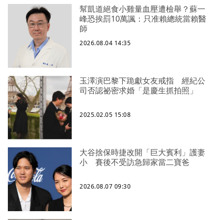
幫凱道絕食小雞量血壓遭檢舉？蘇一
峰恐挨罰10萬諷：只准賴總統當賴醫
師
2026.08.04 14:35
玉澤演巴黎下跪獻女友戒指 經紀公
司否認祕密求婚「是慶生抓拍照」
2025.02.05 15:08
大谷捨保時捷改開「巨大賓利」護妻
小 賽後不受訪急歸家當二寶爸
2026.08.07 09:30