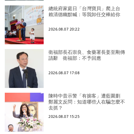
總統府家庭日「台灣寶貝」爬上台
賴清德幽默喊：等我卸任交棒給你
2026.08.07 20:22
衛福部長石崇良、食藥署長姜至剛傳
請辭 衛福部：不予回應
2026.08.07 17:08
陳時中昔示警「有掮客」遭藍圍剿
鄭麗文反問：知道哪些人在騙怎麼不
去抓？
2026.08.07 15:25