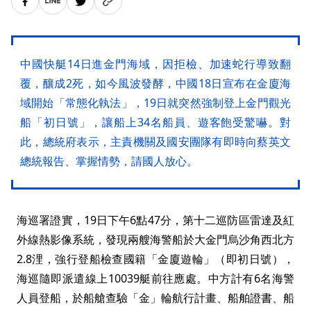
中國快艇14日進金門海域，因拒檢、加速蛇行導致翻
覆，釀成2死，如今風波發酵，中國18日宣布在金廈海
域開始「常態化執法」，19日就突然強制登上金門觀光
船「初日號」，讓船上34名船員、遊客飽受驚嚇。對
此，總統府表示，主責機關及國安團隊有即時向蔡英文
總統報告、掌握情勢，請國人放心。
海巡署證實，19日下午6點47分，第十二巡防區雷達及紅
外線熱影像系統，發現兩艘海警船於大金門烏沙角西北方
2.8浬，強行登船檢查國籍「金廈遊輪」（即初日號），
海巡隨即派遣線上10039艇前往應處。中方計有6名海警
人員登船，於船艙查驗「金」輪航行計畫、船舶證書、船