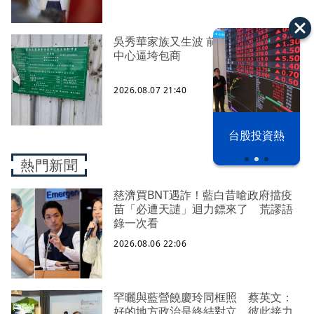
吳秀華家族又生波 前台東縣長蓋安養
中心逼垮包商
2026.08.07 21:40
漢光42演習
台股投資熱
熱門新聞
慈濟買BNT遇詐！藍白昔嗆政府擋疫
苗「必遭天譴」迴力鏢來了 荒謬語
錄一次看
2026.08.06 22:06
罕曬與藍營饒慶玲同框照 蔡英文：
好的地方政治是終結對立、彼此接力