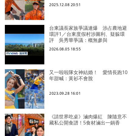
2025.12.08 20:51
台東議長家族爭議連爆 涉占農地避
環評1／台東度假村涉圖利、疑躲環
評 吳秀華爭議：概無參與
2026.08.05 18:55
又一啦啦隊女神結婚！ 愛情長跑10
年甜喊：黃衫不會脫
2023.09.28 16:01
《請世界吃桌》滷肉爆紅 陳隨意不
藏私公開食譜！5食材滷出一鍋香