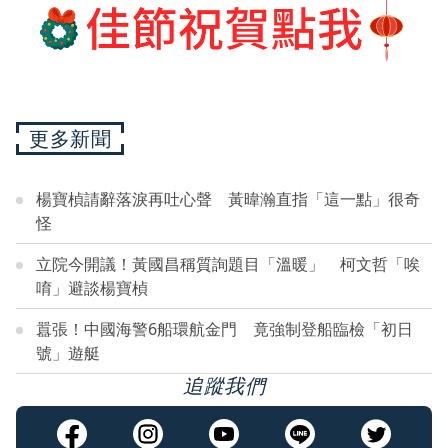
更多新聞
楊寶楨請辭落淚再吐心聲 黃暐瀚直指「這一點」很奇
怪
立院今開議！黃國昌稱質詢題目「溫暖」 柯文哲「唉
唷」避談楊寶楨
囂張！中國海警6船環航金門 竟強制登船臨檢「初日
號」遊艇
追蹤我們