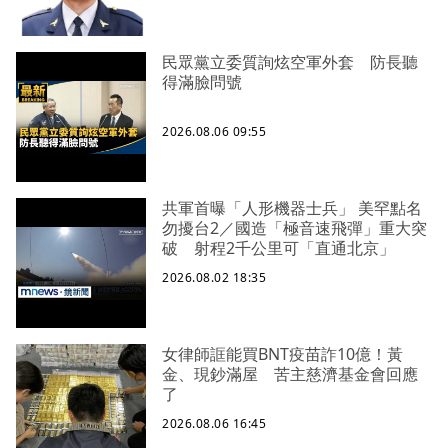
民眾黨立委質詢炫空軍外套 防長聽
得滿臉問號
2026.08.06 09:55
共軍首曝「人形機器士兵」 美罕點名
勿擾台2／國造「極音速飛彈」重大突
破 射程2千公里可「直通北京」
2026.08.02 18:35
女律師誆能買BNT疫苗詐10億！黃
金、現鈔滿屋 苦主慈濟基金會回應
了
2026.08.06 16:45