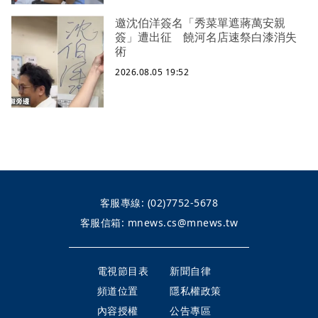
邀沈伯洋簽名「秀菜單遮蔣萬安親
簽」遭出征 饒河名店速祭白漆消失
術
2026.08.05 19:52
客服專線:
(02)7752-5678
客服信箱:
mnews.cs@mnews.tw
電視節目表
新聞自律
頻道位置
隱私權政策
內容授權
公告專區