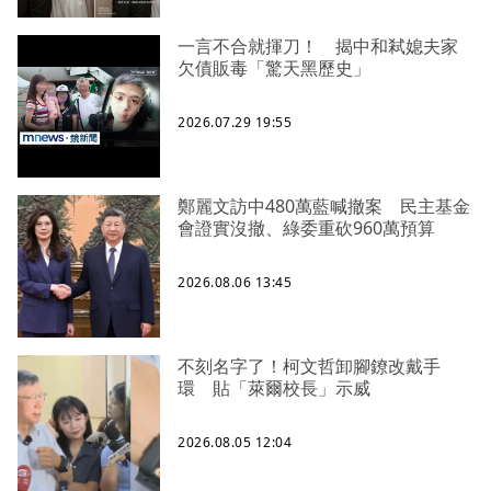
一言不合就揮刀！ 揭中和弒媳夫家
欠債販毒「驚天黑歷史」
2026.07.29 19:55
鄭麗文訪中480萬藍喊撤案 民主基金
會證實沒撤、綠委重砍960萬預算
2026.08.06 13:45
不刻名字了！柯文哲卸腳鐐改戴手
環 貼「萊爾校長」示威
2026.08.05 12:04