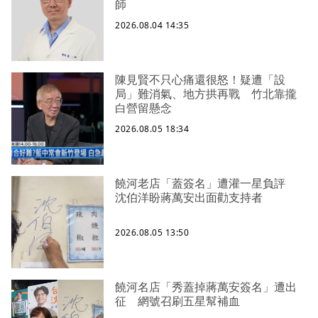
師
2026.08.04 14:35
陳見賢不只心痛還很怒！疑遭「設
局」難消氣、地方拱再戰 竹北靠攏
白營留懸念
2026.08.05 18:34
饒河老店「蓋簽名」遭灌一星負評
沈伯洋盼蔣萬安出面勸支持者
2026.08.05 13:50
饒河名店「秀蓋掉蔣萬安簽名」遭出
征 網號召刷五星幫補血