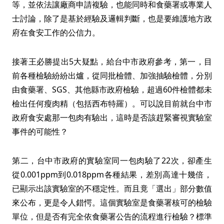
等，並依法讓廠商申請複驗，也能同時和食藥署或專業人
士討論，除了是基於經驗及邏輯判斷，也是要維護地方政
府在食安工作的公信力。
接著王必勝提出5大疑點，給台中市政府參考，第一，目
前各種檢驗紛紛出爐，從同批檢體、加強抽驗檢體，分別
由食藥署、SGS、其他縣市政府檢驗，超過60件檢體都未
檢出任何瘦肉精（包括西布特羅）。可以說目前就台中市
政府食安處那一包肉有驗出，這時是否該趕緊審視實驗室
事件的可能性？
第二，台中市政府的實驗室同一包肉驗了22次，卻產生
從0.001ppm到0.018ppm各種結果，差別高達十幾倍，
已顯示出該實驗室的不穩定性。而且竟「選出」部分數值
來公布，更是令人錯愕。這個實驗室是食藥署核可的檢驗
單位，但是否有完全依食藥署公告的流程進行檢驗？標準