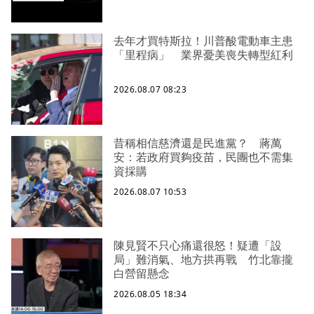
去年才買特斯拉！川普酸電動車主患
「里程病」 業界憂美喪失轉型紅利
2026.08.07 08:23
昔稱相信慈濟還是民進黨？ 蔣萬
安：若政府買夠疫苗，民團也不需集
資採購
2026.08.07 10:53
陳見賢不只心痛還很怒！疑遭「設
局」難消氣、地方拱再戰 竹北靠攏
白營留懸念
2026.08.05 18:34