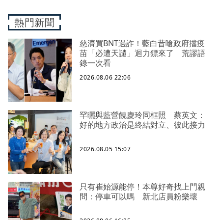
熱門新聞
慈濟買BNT遇詐！藍白昔嗆政府擋疫
苗「必遭天譴」迴力鏢來了 荒謬語
錄一次看
2026.08.06 22:06
罕曬與藍營饒慶玲同框照 蔡英文：
好的地方政治是終結對立、彼此接力
2026.08.05 15:07
只有崔始源能停！本尊好奇找上門親
問：停車可以嗎 新北店員粉樂壞