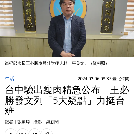
衛福部次長王必勝凌晨針對瘦肉精一事發文。（資料照）
生活
2024.02.06 08:37 臺北時間
台中驗出瘦肉精急公布 王必
勝發文列「5大疑點」力挺台
糖
記者
｜
張家瑋
攝影
｜
鏡新聞