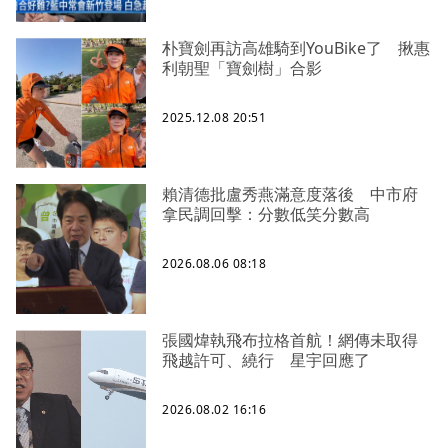
朴寶劍再訪高雄騎到YouBike了 揪惠
利朝聖「寶劍樹」合影
2025.12.08 20:51
賴清德批盧秀燕滿意度落後 中市府
拿民調回擊：分數低笑分數高
2026.08.06 08:18
張國煒執飛布拉格首航！網傳未取得
飛越許可、繞行 星宇回應了
2026.08.02 16:16