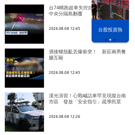
台74轎跑超車失控自撞護欄 又衝撞
中央分隔島翻覆
2026.08.08 12:45
漢光42演習
台股投資熱
酒後螺殼亂丟爆衝突！ 新莊兩男餐
廳互毆
2026.08.08 12:45
漢光演習！心戰喊話車罕見現蹤台南
市區 發放「安全指引」疏導民眾
2026.08.08 12:26