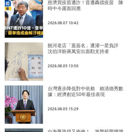
慈濟買疫苗遭詐！昔遭轟擋疫苗 陳
時中今露面回應
2026.08.07 10:42
饒河老店「蓋簽名」遭灌一星負評
沈伯洋盼蔣萬安出面勸支持者
2026.08.05 13:50
台灣逐步降低對中依賴 賴清德秀數
據：經濟創近50年最佳表現
2026.08.05 15:29
白海豚路徑又南修！ 海警範圍擴增