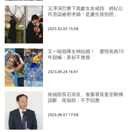
玉澤演巴黎下跪獻女友戒指 經紀公
司否認祕密求婚「是慶生抓拍照」
2025.02.05 15:08
又一啦啦隊女神結婚！ 愛情長跑10
年甜喊：黃衫不會脫
2023.09.28 16:01
衛福部長石崇良、食藥署長姜至剛傳
請辭 衛福部：不予回應
2026.08.07 17:08