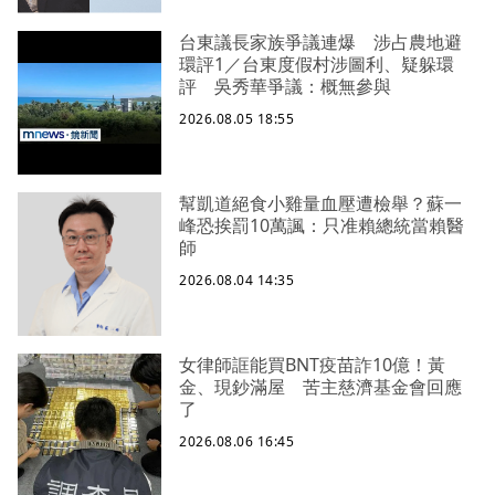
台東議長家族爭議連爆 涉占農地避
環評1／台東度假村涉圖利、疑躲環
評 吳秀華爭議：概無參與
2026.08.05 18:55
幫凱道絕食小雞量血壓遭檢舉？蘇一
峰恐挨罰10萬諷：只准賴總統當賴醫
師
2026.08.04 14:35
女律師誆能買BNT疫苗詐10億！黃
金、現鈔滿屋 苦主慈濟基金會回應
了
2026.08.06 16:45