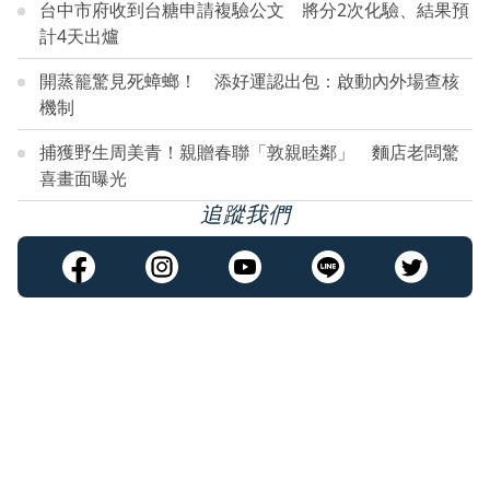
台中市府收到台糖申請複驗公文 將分2次化驗、結果預
計4天出爐
開蒸籠驚見死蟑螂！ 添好運認出包：啟動內外場查核
機制
捕獲野生周美青！親贈春聯「敦親睦鄰」 麵店老闆驚
喜畫面曝光
追蹤我們