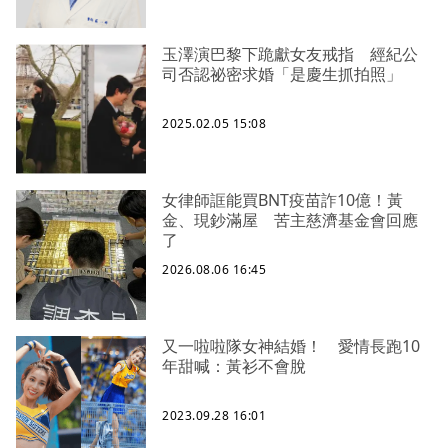
玉澤演巴黎下跪獻女友戒指 經紀公
司否認祕密求婚「是慶生抓拍照」
2025.02.05 15:08
女律師誆能買BNT疫苗詐10億！黃
金、現鈔滿屋 苦主慈濟基金會回應
了
2026.08.06 16:45
又一啦啦隊女神結婚！ 愛情長跑10
年甜喊：黃衫不會脫
2023.09.28 16:01