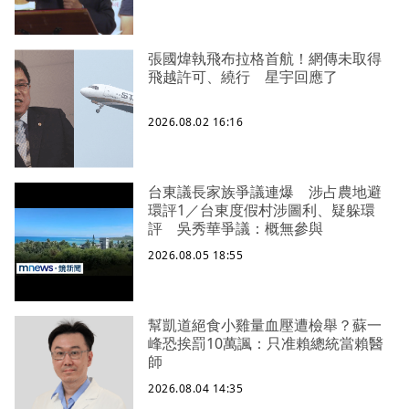
張國煒執飛布拉格首航！網傳未取得
飛越許可、繞行 星宇回應了
2026.08.02 16:16
台東議長家族爭議連爆 涉占農地避
環評1／台東度假村涉圖利、疑躲環
評 吳秀華爭議：概無參與
2026.08.05 18:55
幫凱道絕食小雞量血壓遭檢舉？蘇一
峰恐挨罰10萬諷：只准賴總統當賴醫
師
2026.08.04 14:35