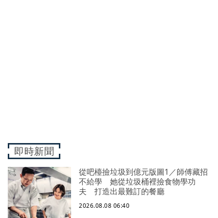
即時新聞
從吧檯撿垃圾到億元版圖1／師傅藏招
不給學 她從垃圾桶裡撿食物學功
夫 打造出最難訂的餐廳
2026.08.08 06:40