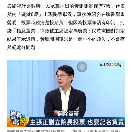
最終統計票數時，民眾黨推出的黃珊珊卻僅有7票，代表
黨內「關鍵8席」出現跑票狀況，事後陳昭姿在臉書鄭重
聲明，投票時雖清楚投給黃，但因為投票筆沾有印污，污
染手指及選票，導致被主席認定為廢票；民眾黨團對判定
結果表示遺憾，黃珊珊則說只是一個小小的疏失，不會有
黨紀處分問題
黃國昌豪言投錯票就要開除黨籍。（翻攝自《豈有此呂》節目）