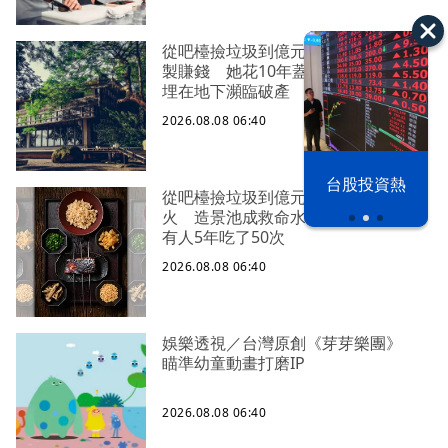
從吧檯撿垃圾到億元版圖2／不想靠複
製賺錢 她花10年蓋一間餐廳 5千萬
埋在地下瀕臨破產
2026.08.08 06:40
漢光42演習
台股投資熱
從吧檯撿垃圾到億元版圖3／開幕就失
火 造景池成救命水 4千元一客餐
有人5年吃了50次
2026.08.08 06:40
娛樂透視／台灣原創《芽芽樂團》
瞄準幼童動畫打磨IP
2026.08.08 06:40