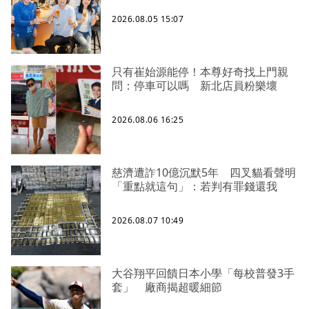
2026.08.05 15:07
只有崔始源能停！本尊好奇找上門親
問：停車可以嗎 新北店員粉樂壞
2026.08.06 16:25
慈濟遭詐10億沉默5年 四叉貓看聲明
「重點就這句」：若判有罪錢還我
2026.08.07 10:49
大谷翔平回饋日本小學「每校普發3手
套」 廠商揭超暖細節