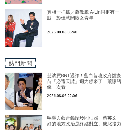
真相一把抓／蕭敬騰 A-Lin同框有一
腿 彭佳慧聞腋女青年
2026.08.08 06:40
熱門新聞
慈濟買BNT遇詐！藍白昔嗆政府擋疫
苗「必遭天譴」迴力鏢來了 荒謬語
錄一次看
2026.08.06 22:06
罕曬與藍營饒慶玲同框照 蔡英文：
好的地方政治是終結對立、彼此接力