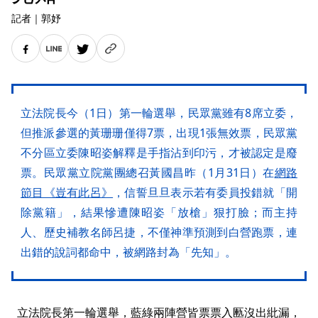
記者
｜
郭妤
立法院長今（1日）第一輪選舉，民眾黨雖有8席立委，
但推派參選的黃珊珊僅得7票，出現1張無效票，民眾黨
不分區立委陳昭姿解釋是手指沾到印污，才被認定是廢
票。民眾黨立院黨團總召黃國昌昨（1月31日）在
網路
節目《豈有此呂》
，信誓旦旦表示若有委員投錯就「開
除黨籍」，結果慘遭陳昭姿「放槍」狠打臉；而主持
人、歷史補教名師呂捷，不僅神準預測到白營跑票，連
出錯的說詞都命中，被網路封為「先知」。
立法院長第一輪選舉，藍綠兩陣營皆票票入匭沒出紕漏，