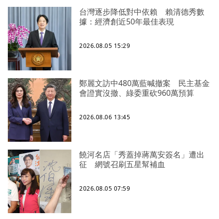
台灣逐步降低對中依賴 賴清德秀數
據：經濟創近50年最佳表現
2026.08.05 15:29
鄭麗文訪中480萬藍喊撤案 民主基金
會證實沒撤、綠委重砍960萬預算
2026.08.06 13:45
饒河名店「秀蓋掉蔣萬安簽名」遭出
征 網號召刷五星幫補血
2026.08.05 07:59