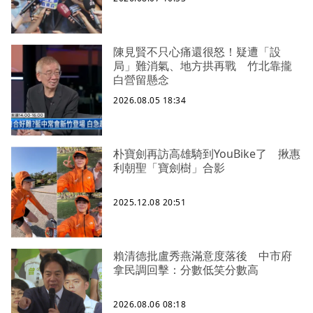
陳見賢不只心痛還很怒！疑遭「設
局」難消氣、地方拱再戰 竹北靠攏
白營留懸念
2026.08.05 18:34
朴寶劍再訪高雄騎到YouBike了 揪惠
利朝聖「寶劍樹」合影
2025.12.08 20:51
賴清德批盧秀燕滿意度落後 中市府
拿民調回擊：分數低笑分數高
2026.08.06 08:18