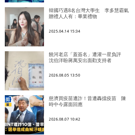
韓國巧遇8名台灣大學生 李多慧霸氣
贈禮人人有：畢業禮物
2025.04.14 15:34
饒河老店「蓋簽名」遭灌一星負評
沈伯洋盼蔣萬安出面勸支持者
2026.08.05 13:50
慈濟買疫苗遭詐！昔遭轟擋疫苗 陳
時中今露面回應
2026.08.07 10:42