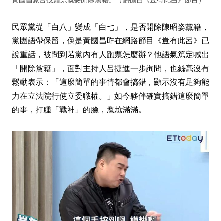
民眾黨從「白八」變成「白七」，是否開除陳昭姿黨籍，
黨團語帶保留，倒是黃國昌昨在網路節目《豈有此呂》已
說重話，被問到若黨內有人跑票怎麼辦？他語氣篤定喊出
「開除黨籍」，面對主持人呂捷進一步詢問，也絲毫沒有
鬆動表示：「這麼簡單的事情都會搞錯，顯示沒有足夠能
力在立法院行使立委職權。」如今夥伴確實搞錯這麼簡單
的事，打腫「戰神」的臉，尷尬滿滿。