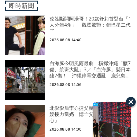
即時新聞
改姓斷開阿湯哥！20歲舒莉首登台「1
人分飾4角」 觀眾驚艷：錯怪星二代
了
2026.08.08 14:40
白海豚今明風雨最劇 橫掃沖繩「釀7
傷、航班大亂」3／「白海豚」襲日本
釀7傷！ 沖繩停電交通亂 鹿兒島建
築毀
2026.08.08 14:06
北影影后李亦捷父親節報喜懷孕！ 姑
嫂接力當媽 憶亡父「他一定很開
心」
2026.08.08 14:00