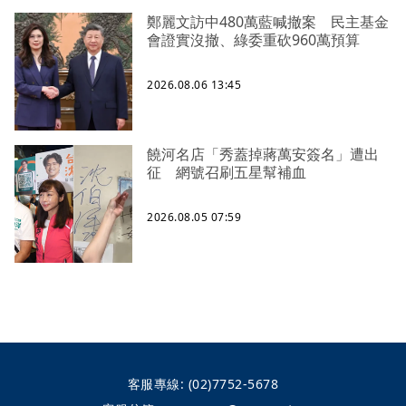
鄭麗文訪中480萬藍喊撤案 民主基金
會證實沒撤、綠委重砍960萬預算
2026.08.06 13:45
饒河名店「秀蓋掉蔣萬安簽名」遭出
征 網號召刷五星幫補血
2026.08.05 07:59
客服專線:
(02)7752-5678