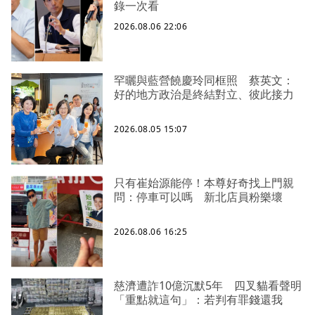
錄一次看
2026.08.06 22:06
罕曬與藍營饒慶玲同框照 蔡英文：
好的地方政治是終結對立、彼此接力
2026.08.05 15:07
只有崔始源能停！本尊好奇找上門親
問：停車可以嗎 新北店員粉樂壞
2026.08.06 16:25
慈濟遭詐10億沉默5年 四叉貓看聲明
「重點就這句」：若判有罪錢還我