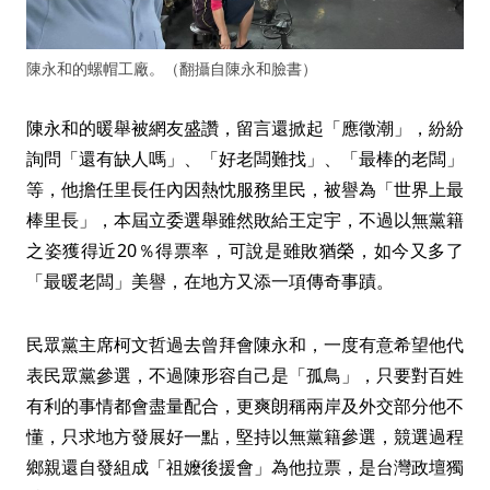
陳永和的螺帽工廠。（翻攝自陳永和臉書）
陳永和的暖舉被網友盛讚，留言還掀起「應徵潮」，紛紛
詢問「還有缺人嗎」、「好老闆難找」、「最棒的老闆」
等，他擔任里長任內因熱忱服務里民，被譽為「世界上最
棒里長」，本屆立委選舉雖然敗給王定宇，不過以無黨籍
之姿獲得近20％得票率，可說是雖敗猶榮，如今又多了
「最暖老闆」美譽，在地方又添一項傳奇事蹟。
民眾黨主席柯文哲過去曾拜會陳永和，一度有意希望他代
表民眾黨參選，不過陳形容自己是「孤鳥」，只要對百姓
有利的事情都會盡量配合，更爽朗稱兩岸及外交部分他不
懂，只求地方發展好一點，堅持以無黨籍參選，競選過程
鄉親還自發組成「祖嬤後援會」為他拉票，是台灣政壇獨