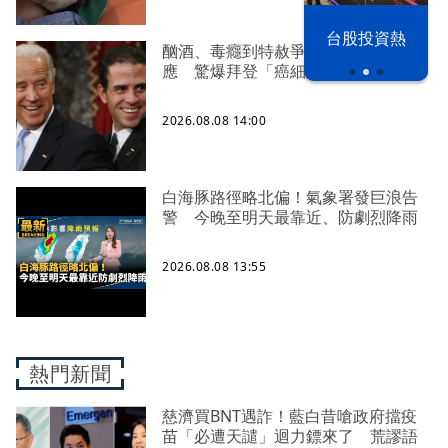
漢光42演習
台股投資熱
酗酒、毒癮到特赦爭議！亨特首度回
應 驚爆拜登「癌細胞已轉移骨頭」
2026.08.08 14:00
白海豚路徑略北偏！氣象署發巨浪告
警 今晚至明天最靠近、防劇烈降雨
2026.08.08 13:55
熱門新聞
慈濟買BNT遇詐！藍白昔嗆政府擋疫
苗「必遭天譴」迴力鏢來了 荒謬語