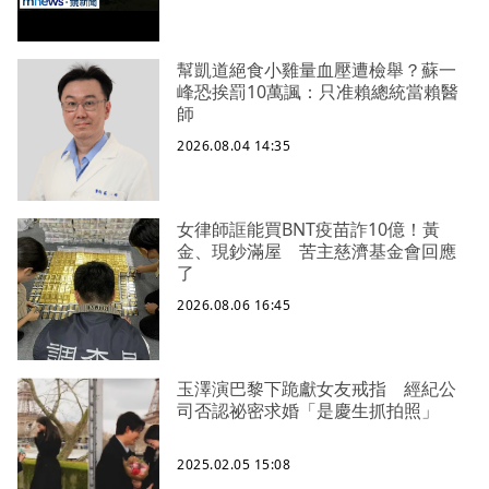
幫凱道絕食小雞量血壓遭檢舉？蘇一
峰恐挨罰10萬諷：只准賴總統當賴醫
師
2026.08.04 14:35
女律師誆能買BNT疫苗詐10億！黃
金、現鈔滿屋 苦主慈濟基金會回應
了
2026.08.06 16:45
玉澤演巴黎下跪獻女友戒指 經紀公
司否認祕密求婚「是慶生抓拍照」
2025.02.05 15:08