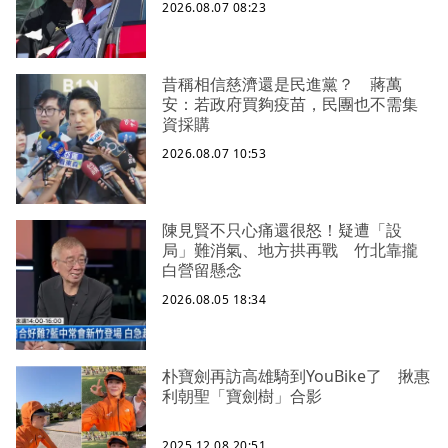
2026.08.07 08:23
昔稱相信慈濟還是民進黨？ 蔣萬
安：若政府買夠疫苗，民團也不需集
資採購
2026.08.07 10:53
陳見賢不只心痛還很怒！疑遭「設
局」難消氣、地方拱再戰 竹北靠攏
白營留懸念
2026.08.05 18:34
朴寶劍再訪高雄騎到YouBike了 揪惠
利朝聖「寶劍樹」合影
2025.12.08 20:51