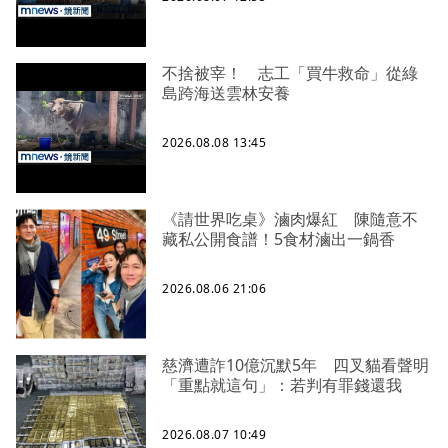
不捨被宰！ 志工「買牛救命」從綠
島跨海送雲林安養
2026.08.08 13:45
《請世界吃桌》滷肉爆紅 陳隨意不
藏私公開食譜！5食材滷出一鍋香
2026.08.06 21:06
慈濟遭詐10億沉默5年 四叉貓看聲明
「重點就這句」：若判有罪錢還我
2026.08.07 10:49