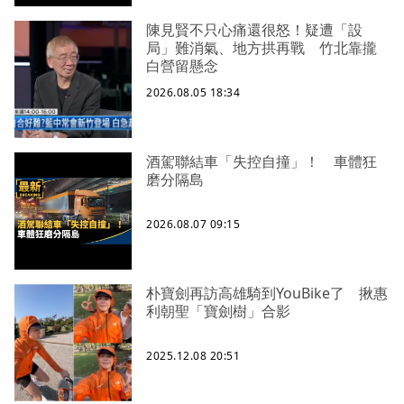
陳見賢不只心痛還很怒！疑遭「設
局」難消氣、地方拱再戰 竹北靠攏
白營留懸念
2026.08.05 18:34
酒駕聯結車「失控自撞」！ 車體狂
磨分隔島
2026.08.07 09:15
朴寶劍再訪高雄騎到YouBike了 揪惠
利朝聖「寶劍樹」合影
2025.12.08 20:51