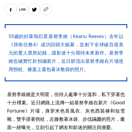
59歲的好萊塢巨星基努李維（Keanu Reeves）去年以
《捍衛任務4》成功回歸大銀幕，並創下全球破百億美
元的驚人票房紀錄，讓影迷十分期待未來新作。基努李
維也確實忙於拍攝新片，近日卻流出基努李維在片場使
用拐杖、膝蓋上還包著冰敷袋的照片。
基努李維雖是大明星，但待人處事十分溫和，私下穿著也
十分樸素。近日網路上流傳一組基努李維在新片《Good
Fortune》片場，身穿米色長風衣、灰色西裝褲和短雪
靴，雙手撐著拐杖，左膝敷著冰袋、步伐蹣跚的照片，畫
面一經曝光，立刻引起了網友和影迷的關注與擔憂。