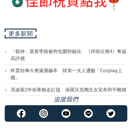
更多新聞
「殺神」基努李維被狗包圍秒融化 《捍衛任務4》奪超
高評價
昨賈桂琳今奧黛麗赫本 韓第一夫人遭酸「Cosplay上
癮」
馮迪索2年前牽她走紅毯 保羅沃克獨生女宣布和平離婚
追蹤我們