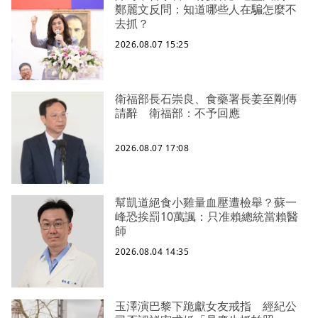
鄭麗文反問：知道哪些人在騙怎麼不
去抓？
2026.08.07 15:25
衛福部長石崇良、食藥署長姜至剛傳
請辭 衛福部：不予回應
2026.08.07 17:08
幫凱道絕食小雞量血壓遭檢舉？蘇一
峰恐挨罰10萬諷：只准賴總統當賴醫
師
2026.08.04 14:35
玉澤演巴黎下跪獻女友戒指 經紀公