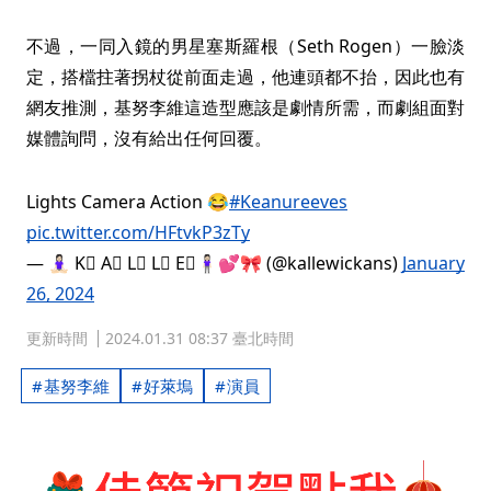
不過，一同入鏡的男星塞斯羅根（Seth Rogen）一臉淡
定，搭檔拄著拐杖從前面走過，他連頭都不抬，因此也有
網友推測，基努李維這造型應該是劇情所需，而劇組面對
媒體詢問，沒有給出任何回覆。
Lights Camera Action 😂
#Keanureeves
pic.twitter.com/HFtvkP3zTy
— 🧘🏻‍♀️ K⃣ A⃣ L⃣ L⃣ E⃣🧍🏻‍♀️💕🎀 (@kallewickans)
January
26, 2024
更新時間
2024.01.31 08:37 臺北時間
基努李維
好萊塢
演員