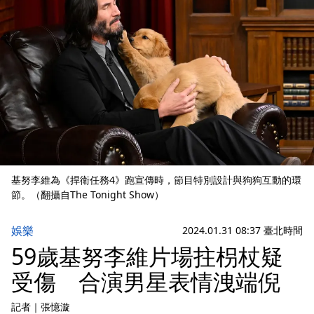
基努李維為《捍衛任務4》跑宣傳時，節目特別設計與狗狗互動的環
節。（翻攝自The Tonight Show）
娛樂
2024.01.31 08:37 臺北時間
59歲基努李維片場拄枴杖疑
受傷 合演男星表情洩端倪
記者
｜
張憶漩