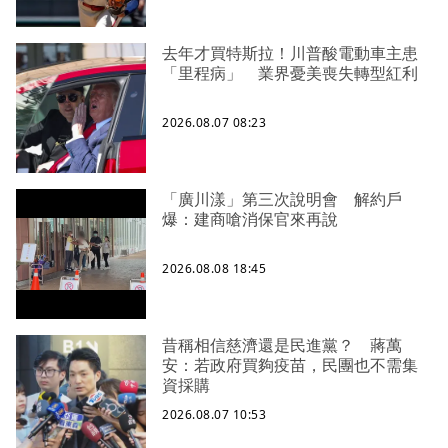
去年才買特斯拉！川普酸電動車主患
「里程病」 業界憂美喪失轉型紅利
2026.08.07 08:23
「廣川漾」第三次說明會 解約戶
爆：建商嗆消保官來再說
2026.08.08 18:45
昔稱相信慈濟還是民進黨？ 蔣萬
安：若政府買夠疫苗，民團也不需集
資採購
2026.08.07 10:53