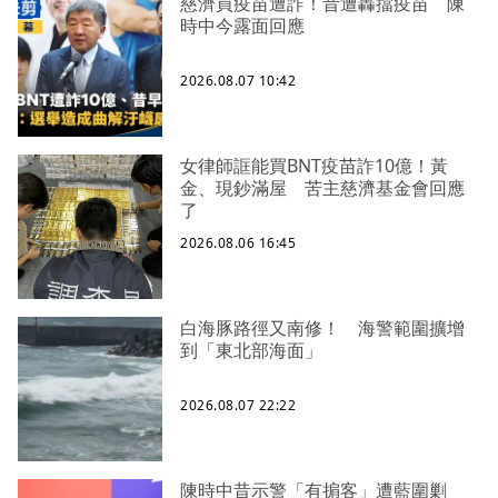
慈濟買疫苗遭詐！昔遭轟擋疫苗 陳
時中今露面回應
2026.08.07 10:42
女律師誆能買BNT疫苗詐10億！黃
金、現鈔滿屋 苦主慈濟基金會回應
了
2026.08.06 16:45
白海豚路徑又南修！ 海警範圍擴增
到「東北部海面」
2026.08.07 22:22
陳時中昔示警「有掮客」遭藍圍剿