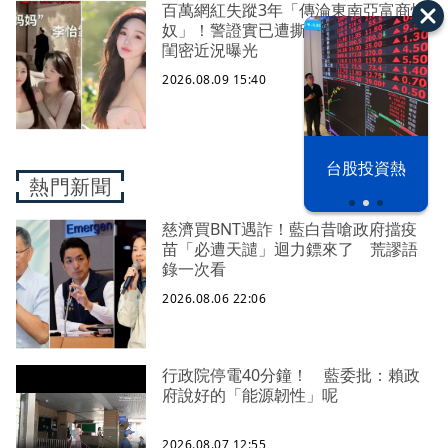
百萬網紅失蹤3年「傳淪東南亞富商性
奴」！警證實已遭撕票棄屍 涉案假
閨密近況曝光
2026.08.09 15:40
漢光42演習
台股投資熱
熱門新聞
慈濟買BNT遇詐！藍白昔嗆政府擋疫
苗「必遭天譴」迴力鏢來了 荒謬語
錄一次看
2026.08.06 22:06
行政院停電40分鐘！ 藍委批：賴政
府說好的「能源韌性」呢
2026.08.07 12:55