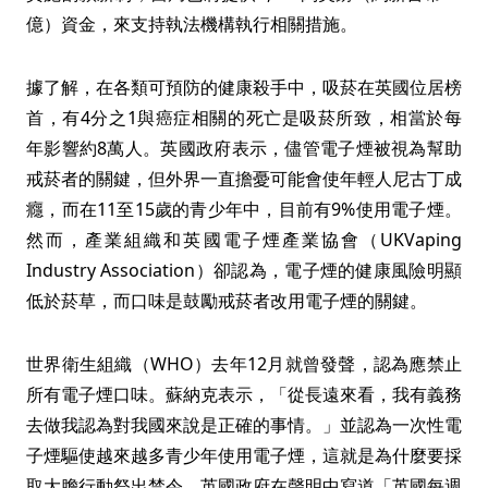
億）資金，來支持執法機構執行相關措施。
據了解，在各類可預防的健康殺手中，吸菸在英國位居榜
首，有4分之1與癌症相關的死亡是吸菸所致，相當於每
年影響約8萬人。英國政府表示，儘管電子煙被視為幫助
戒菸者的關鍵，但外界一直擔憂可能會使年輕人尼古丁成
癮，而在11至15歲的青少年中，目前有9%使用電子煙。
然而，產業組織和英國電子煙產業協會（UKVaping
Industry Association）卻認為，電子煙的健康風險明顯
低於菸草，而口味是鼓勵戒菸者改用電子煙的關鍵。
世界衛生組織（WHO）去年12月就曾發聲，認為應禁止
所有電子煙口味。蘇納克表示，「從長遠來看，我有義務
去做我認為對我國來說是正確的事情。」並認為一次性電
子煙驅使越來越多青少年使用電子煙，這就是為什麼要採
取大膽行動祭出禁令。英國政府在聲明中寫道「英國每週