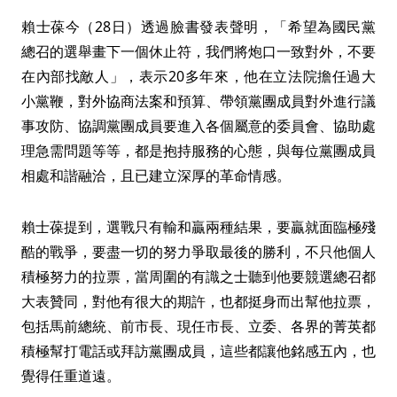
賴士葆今（28日）透過臉書發表聲明，「希望為國民黨
總召的選舉畫下一個休止符，我們將炮口一致對外，不要
在內部找敵人」，表示20多年來，他在立法院擔任過大
小黨鞭，對外協商法案和預算、帶領黨團成員對外進行議
事攻防、協調黨團成員要進入各個屬意的委員會、協助處
理急需問題等等，都是抱持服務的心態，與每位黨團成員
相處和諧融洽，且已建立深厚的革命情感。
賴士葆提到，選戰只有輸和贏兩種結果，要贏就面臨極殘
酷的戰爭，要盡一切的努力爭取最後的勝利，不只他個人
積極努力的拉票，當周圍的有識之士聽到他要競選總召都
大表贊同，對他有很大的期許，也都挺身而出幫他拉票，
包括馬前總統、前市長、現任市長、立委、各界的菁英都
積極幫打電話或拜訪黨團成員，這些都讓他銘感五內，也
覺得任重道遠。