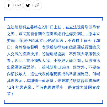
立法院新科立委將在2月1日上任，在立法院長龍頭爭奪
之際，國民黨新會期立院黨團總召也備受關注，原本立
委賴士葆與傅崐萁皆已登記參選，不過賴士葆今（28
日）突然發布聲明，表示近期得知有些黨團成員面臨天
人交戰的投票抉擇，盼能透過協調，不要讓大家痛苦投
票，因此「在小我與大我、小愛與大愛之間，我選擇退
出黨團總召選舉」，並喊話炮口必須一致對外，不要在
內部找敵人，這也代表傅崐萁將成為準黨團總召。傅崐
萁則表示，感謝賴士葆承讓，未來將持續監督即將執政
12年的民進黨，同時也再度重申，將會致力於國會改
革！