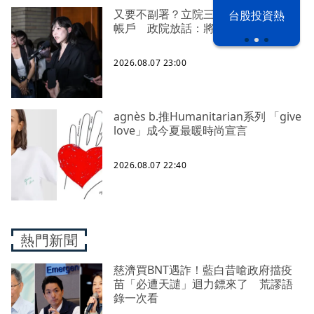
又要不副署？立院三讀藍白兒少未來
漢光42演習
台股投資熱
帳戶 政院放話：將採必要憲政作為
2026.08.07 23:00
agnès b.推Humanitarian系列 「give
love」成今夏最暖時尚宣言
2026.08.07 22:40
熱門新聞
慈濟買BNT遇詐！藍白昔嗆政府擋疫
苗「必遭天譴」迴力鏢來了 荒謬語
錄一次看