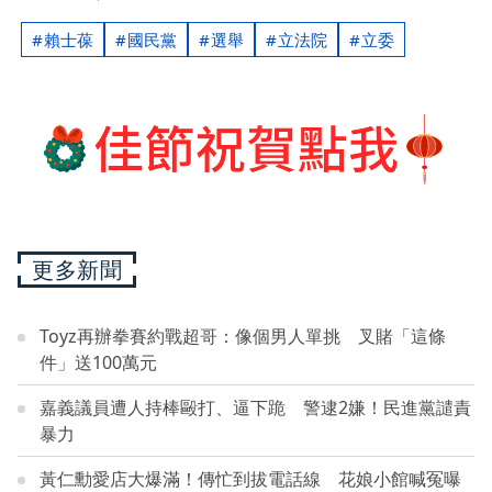
賴士葆
國民黨
選舉
立法院
立委
更多新聞
Toyz再辦拳賽約戰超哥：像個男人單挑 叉賭「這條
件」送100萬元
嘉義議員遭人持棒毆打、逼下跪 警逮2嫌！民進黨譴責
暴力
黃仁勳愛店大爆滿！傳忙到拔電話線 花娘小館喊冤曝