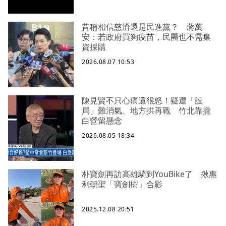
昔稱相信慈濟還是民進黨？ 蔣萬
安：若政府買夠疫苗，民團也不需集
資採購
2026.08.07 10:53
陳見賢不只心痛還很怒！疑遭「設
局」難消氣、地方拱再戰 竹北靠攏
白營留懸念
2026.08.05 18:34
朴寶劍再訪高雄騎到YouBike了 揪惠
利朝聖「寶劍樹」合影
2025.12.08 20:51