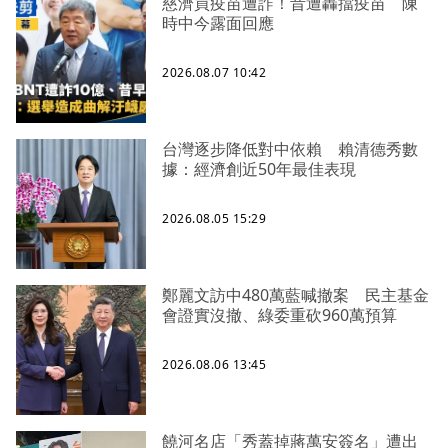
慈濟買疫苗遭詐！昔遭轟擋疫苗 陳
時中今露面回應
2026.08.07 10:42
台灣逐步降低對中依賴 賴清德秀數
據：經濟創近50年最佳表現
2026.08.05 15:29
鄭麗文訪中480萬藍喊撤案 民主基金
會證實沒撤、綠委重砍960萬預算
2026.08.06 13:45
饒河名店「秀蓋掉蔣萬安簽名」遭出