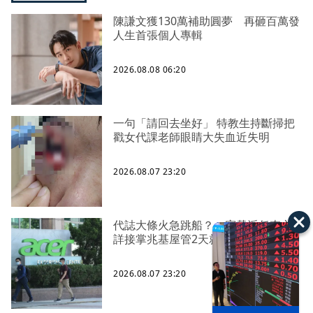
陳謙文獲130萬補助圓夢 再砸百萬發
人生首張個人專輯
2026.08.08 06:20
一句「請回去坐好」 特教生持斷掃把
戳女代課老師眼睛大失血近失明
2026.08.07 23:20
代誌大條火急跳船？ 宏碁派任李文
詳接掌兆基屋管2天就喊撤出！
2026.08.07 23:20