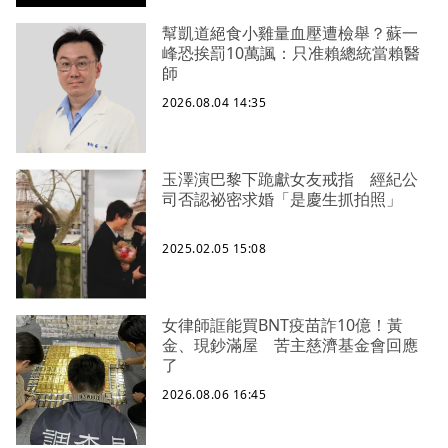
幫凱道絕食小雞量血壓遭檢舉？蘇一
峰恐挨罰10萬諷：只准賴總統當賴醫
師
2026.08.04 14:35
玉澤演巴黎下跪獻女友戒指 經紀公
司否認祕密求婚「是慶生抓拍照」
2025.02.05 15:08
女律師誆能買BNT疫苗詐10億！黃
金、現鈔滿屋 苦主慈濟基金會回應
了
2026.08.06 16:45