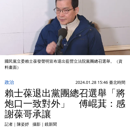
國民黨立委賴士葆發聲明宣布退出藍營立法院黨團總召選舉。（資
料畫面）
政治
2024.01.28 15:46 臺北時間
賴士葆退出黨團總召選舉「將
炮口一致對外」 傅崐萁：感
謝葆哥承讓
記者
｜
陳姿妤
攝影
｜
鏡新聞