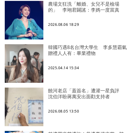
農場文狂洗「離婚、女兒不是檢場
的」 李翊君闢謠：李媽一度當真
2026.08.06 18:29
韓國巧遇8名台灣大學生 李多慧霸氣
贈禮人人有：畢業禮物
2025.04.14 15:34
饒河老店「蓋簽名」遭灌一星負評
沈伯洋盼蔣萬安出面勸支持者
2026.08.05 13:50