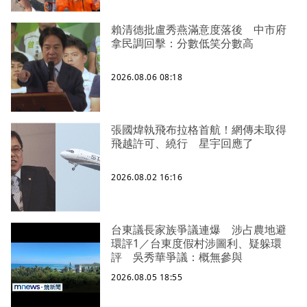
賴清德批盧秀燕滿意度落後 中市府
拿民調回擊：分數低笑分數高
2026.08.06 08:18
張國煒執飛布拉格首航！網傳未取得
飛越許可、繞行 星宇回應了
2026.08.02 16:16
台東議長家族爭議連爆 涉占農地避
環評1／台東度假村涉圖利、疑躲環
評 吳秀華爭議：概無參與
2026.08.05 18:55