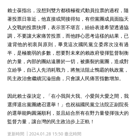
賴士葆指出，沒想到雙方都積極複式動員拉票的過程，隨
著投票日靠近，他直接或間接得知，有些黨團成員面臨天
人交戰的投票抉擇，表示苦不堪言，紛紛表達希望透過協
調，不要讓大家痛苦投票，而他靜心思考這樣的結果，已
違背他的初衷與原則，畢竟這次國民黨立委席次沒有過
半，是極脆弱的多數，想要對未來的賴政府發揮監督制衡
的力量，內部的團結遠勝於一切，被撕裂的黨團，造成對
立紛爭，自己人先消耗戰力，將無法阻止鴨霸的執政黨，
民主政治會繼續沉淪扭曲，只會讓人民痛苦指數增加。
因此賴士葆決定，「在小我與大我、小愛與大愛之間，我
選擇退出黨團總召選舉！」也祝福國民黨立法院正副院長
的選舉能夠圓滿順利，並且結合所有在野力量發揮強大的
監督力量，讓台灣的民主政治步上正軌！
更新時間
2024.01.28 15:50 臺北時間