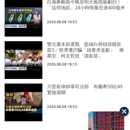
白海豚颱風今晚至明天風雨最劇烈！
「這些地區」24小時雨量恐達400毫米
2026.08.08 19:55
雙北週末拚選戰 藍綠白再槓採購疫
苗3／慈濟遭詐騙「綠要求道歉」 蔣
萬安、柯文哲批「擋疫苗」
2026.08.08 19:15
川普前律師掌司法部 布蘭希50比49
驚險過關
2026.08.08 18:55