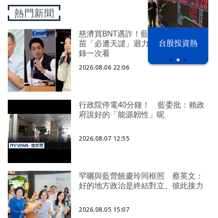
熱門新聞
慈濟買BNT遇詐！藍白昔嗆政府擋疫
漢光42演習
台股投資熱
苗「必遭天譴」迴力鏢來了 荒謬語
錄一次看
2026.08.06 22:06
行政院停電40分鐘！ 藍委批：賴政
府說好的「能源韌性」呢
2026.08.07 12:55
罕曬與藍營饒慶玲同框照 蔡英文：
好的地方政治是終結對立、彼此接力
2026.08.05 15:07