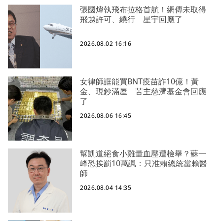
張國煒執飛布拉格首航！網傳未取得
飛越許可、繞行 星宇回應了
2026.08.02 16:16
女律師誆能買BNT疫苗詐10億！黃
金、現鈔滿屋 苦主慈濟基金會回應
了
2026.08.06 16:45
幫凱道絕食小雞量血壓遭檢舉？蘇一
峰恐挨罰10萬諷：只准賴總統當賴醫
師
2026.08.04 14:35