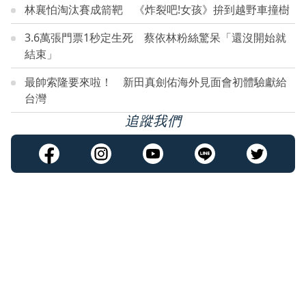
林襄怕淘汰賽成箭靶 《炸裂吧!女孩》拚到越野車撞樹
3.6萬張門票1秒定生死 蔡依林粉絲驚呆「還沒開始就
結束」
最帥索隆要來啦！ 新田真劍佑海外見面會初體驗獻給
台灣
追蹤我們