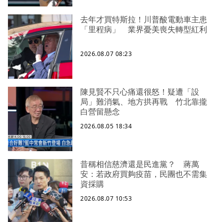
去年才買特斯拉！川普酸電動車主患
「里程病」 業界憂美喪失轉型紅利
2026.08.07 08:23
陳見賢不只心痛還很怒！疑遭「設
局」難消氣、地方拱再戰 竹北靠攏
白營留懸念
2026.08.05 18:34
昔稱相信慈濟還是民進黨？ 蔣萬
安：若政府買夠疫苗，民團也不需集
資採購
2026.08.07 10:53