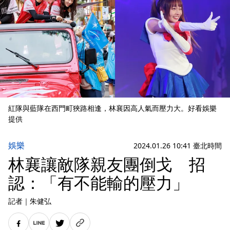
紅隊與藍隊在西門町狹路相逢，林襄因高人氣而壓力大。好看娛樂
提供
娛樂
2024.01.26 10:41 臺北時間
林襄讓敵隊親友團倒戈 招
認：「有不能輸的壓力」
記者
｜
朱健弘