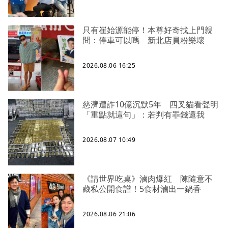
只有崔始源能停！本尊好奇找上門親
問：停車可以嗎 新北店員粉樂壞
2026.08.06 16:25
慈濟遭詐10億沉默5年 四叉貓看聲明
「重點就這句」：若判有罪錢還我
2026.08.07 10:49
《請世界吃桌》滷肉爆紅 陳隨意不
藏私公開食譜！5食材滷出一鍋香
2026.08.06 21:06