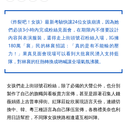
《炸裂吧！女孩》最新考驗快讓24位女孩崩潰，因為她
們必須3小時內完成粉絲見面會，在期限內不僅要設計
內容與表演服裝，還得走上街頭號召粉絲入場，IG擁
180萬「襄」民的林襄招認：「真的是有不能輸的壓
力！」果真見面會現場可以看到大批襄民湧入支持藍
隊，對林襄的狂熱轉換成吶喊讓全場氣氛沸騰。
女孩們走上街頭號召粉絲，除了必備的大聲公外，也分別
製作了自己的旗幟與看板賣力宣傳，甚至是跟著召集人錢
薇娟搭上吉普車掃街。紅隊莊錠欣展現語言天份，連續切
換中、韓、粵三種語言為自己隊伍宣傳，各務禮美奈也利
用日語幫腔，不同隊女孩狹路相逢還互相叫陣。