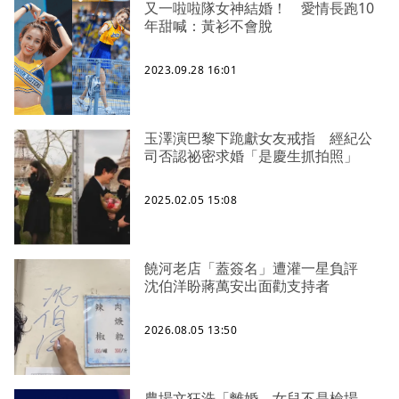
又一啦啦隊女神結婚！ 愛情長跑10
年甜喊：黃衫不會脫
2023.09.28 16:01
玉澤演巴黎下跪獻女友戒指 經紀公
司否認祕密求婚「是慶生抓拍照」
2025.02.05 15:08
饒河老店「蓋簽名」遭灌一星負評
沈伯洋盼蔣萬安出面勸支持者
2026.08.05 13:50
農場文狂洗「離婚、女兒不是檢場