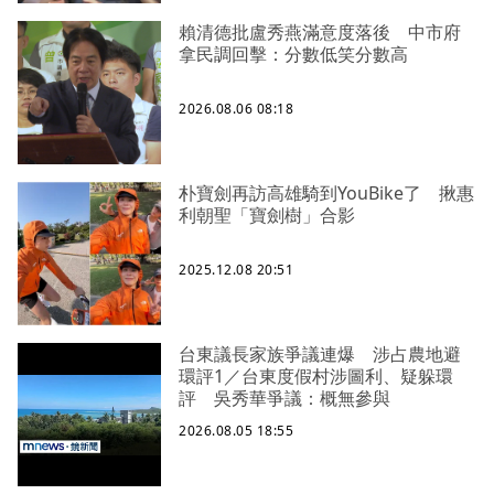
賴清德批盧秀燕滿意度落後 中市府
拿民調回擊：分數低笑分數高
2026.08.06 08:18
朴寶劍再訪高雄騎到YouBike了 揪惠
利朝聖「寶劍樹」合影
2025.12.08 20:51
台東議長家族爭議連爆 涉占農地避
環評1／台東度假村涉圖利、疑躲環
評 吳秀華爭議：概無參與
2026.08.05 18:55