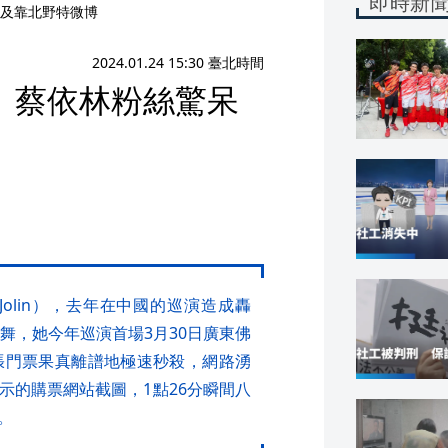
即時新
及靠北野特微博
2024.01.24 15:30 臺北時間
死 蔡依林粉絲驚呆
olin），去年在中國的巡演造成轟
舞，她今年巡演首場3月30日廣東佛
萬張門票果真離譜地極速秒殺，網路湧
示的購票網站截圖，1點26分瞬間八
。