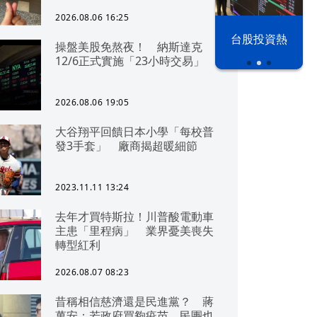
2026.08.06 16:25
漢光42演習
台股投資熱
操盤美股免熬夜！ 納斯達克
12/6正式實施「23小時交易」
2026.08.06 19:05
大谷翔平回饋日本小學「每校普
發3手套」 廠商揭超暖細節
2023.11.11 13:24
去年才買特斯拉！川普酸電動車
主患「里程病」 業界憂美喪失
轉型紅利
2026.08.07 08:23
昔稱相信慈濟還是民進黨？ 蔣
萬安：若政府買夠疫苗，民團也