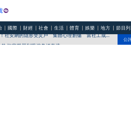
治
國際
財經
社會
生活
體育
娛樂
地方
節目列
！社安網的隱形受災戶 集體心理創傷 當社工成
無奈趨勢？耗竭殆盡下的社安網危機｜社工消失中
爸爸 許富凱哭到眼淚鼻涕直流
公
團悼念：照亮別人的燈塔