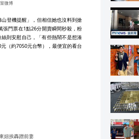
室微博
2點佛山登機提醒」，但相信她也沒料到搶
萬張門票在1點26分開賣瞬間秒殺，粉
粉絲則安慰自己，「有些熱鬧不是想湊
0元（約7050元台幣），最便宜的看台
東妞挨轟蹭前妻