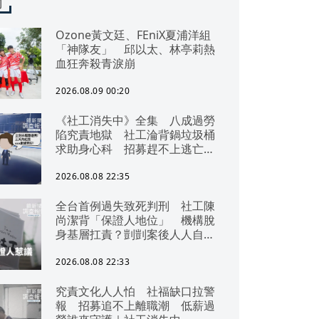
聞
Ozone黃文廷、FEniX夏浦洋組
「神隊友」 邱以太、林亭莉熱
血狂奔殺青淚崩
2026.08.09 00:20
《社工消失中》全集 八成過勞
陷究責地獄 社工淪背鍋垃圾桶
求助身心科 招募趕不上逃亡
潮 全台社工缺口警報 揭薪資
回捐黑幕 血汗錢遭剝削
2026.08.08 22:35
全台首例過失致死判刑 社工陳
尚潔背「保證人地位」 機構脫
身基層扛責？剴剴案後人人自危
｜社工消失中
2026.08.08 22:33
究責文化人人怕 社福缺口拉警
報 招募追不上離職潮 低薪過