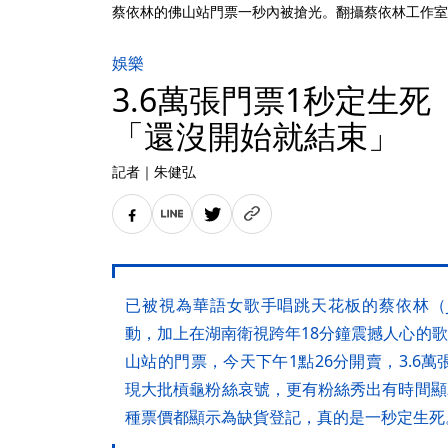
蔡依林的佛山站門票一秒內被搶光。翻攝蔡依林工作室
娛樂
3.6萬張門票1秒定生
「還沒開始就結束」
記者
｜
朱健弘
已被視為華語女歌手唱跳天花板的蔡依林（J
動，加上在湖南衛視跨年18分鐘震撼人心的歌
山站的門票，今天下午1點26分開賣，3.6
現大批槓龜粉絲哀號，更有粉絲秀出有時間顯
種票價都顯示為缺貨登記，真的是一秒定生死