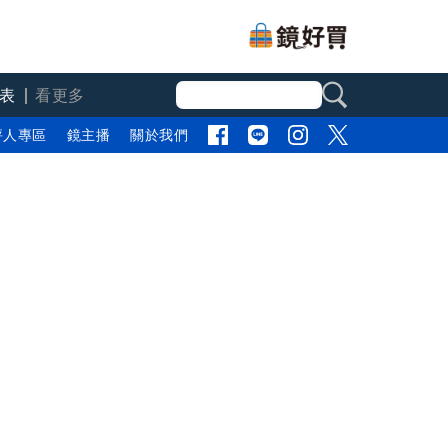
表
看更多
評人專區
鏡主播
關於我們