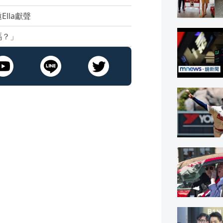
lla獻聲
嗎？」