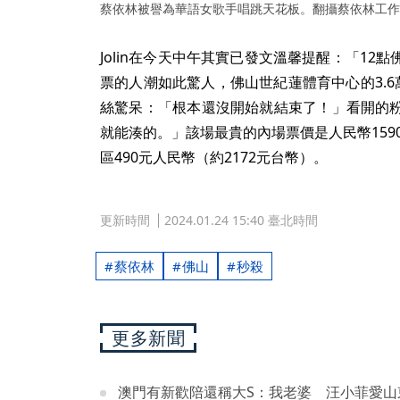
蔡依林被譽為華語女歌手唱跳天花板。翻攝蔡依林工作
Jolin在今天中午其實已發文溫馨提醒：「1
票的人潮如此驚人，佛山世紀蓮體育中心的3.6
絲驚呆：「根本還沒開始就結束了！」看開的
就能湊的。」該場最貴的內場票價是人民幣159
區490元人民幣（約2172元台幣）。
更新時間
2024.01.24 15:40 臺北時間
蔡依林
佛山
秒殺
更多新聞
澳門有新歡陪還稱大S：我老婆 汪小菲愛山