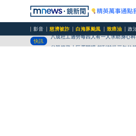
影音
慈濟被詐
白海豚颱風
致癌油
政
八成社工過勞每四人有一人求助身心科
快訊
「體制代罪羊」 防禦性社工不敢多做
父親節登小巨蛋開唱 想到離世三年的
永和豆漿創始人林炳生70歲病逝 集