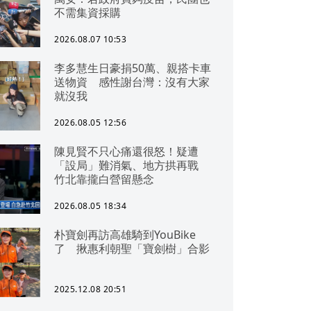
不需集資採購
2026.08.07 10:53
李多慧生日豪捐50萬、親搭卡車
送物資 感性謝台灣：沒有大家
就沒我
2026.08.05 12:56
陳見賢不只心痛還很怒！疑遭
「設局」難消氣、地方拱再戰
竹北靠攏白營留懸念
2026.08.05 18:34
朴寶劍再訪高雄騎到YouBike
了 揪惠利朝聖「寶劍樹」合影
2025.12.08 20:51