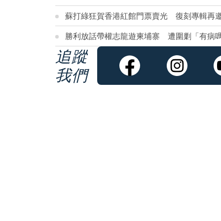
蘇打綠狂賀香港紅館門票賣光 復刻專輯再邀E
勝利放話帶權志龍遊柬埔寨 遭圍剿「有病
追蹤
我們