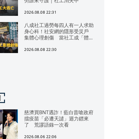
勞誰來守護｜社工消失中
2026.08.08 22:31
八成社工過勞每四人有一人求助
身心科！社安網的隱形受災戶
集體心理創傷 當社工成「體制
代罪羊」 防禦性社工不敢多做
無奈趨勢？耗竭殆盡下的社安網
2026.08.08 22:30
危機｜社工消失中
聞
慈濟買BNT遇詐！藍白昔嗆政府
擋疫苗「必遭天譴」迴力鏢來
了 荒謬語錄一次看
2026.08.06 22:06