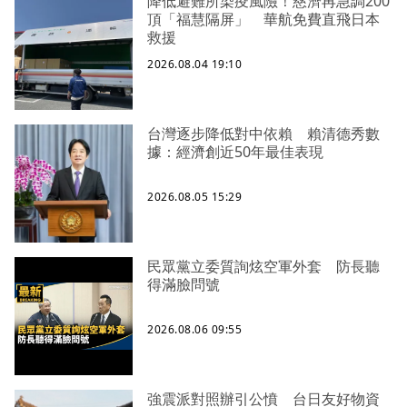
降低避難所染疫風險！慈濟再急調200
頂「福慧隔屏」 華航免費直飛日本
救援
2026.08.04 19:10
台灣逐步降低對中依賴 賴清德秀數
據：經濟創近50年最佳表現
2026.08.05 15:29
民眾黨立委質詢炫空軍外套 防長聽
得滿臉問號
2026.08.06 09:55
強震派對照辦引公憤 台日友好物資