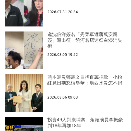
2026.07.31 20:34
邀沈伯洋簽名「秀菜單遮蔣萬安親
簽」遭出征 饒河名店速祭白漆消失
術
2026.08.05 19:52
熊本震災鄭麗文自掏百萬捐款 小粉
紅見日期怒槓辱華：廣西水災怎不捐
2026.08.06 09:03
拐賣49人到柬埔寨 角頭演員李振豪
判18年再加18年