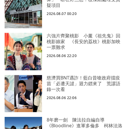
疑項目
2026.08.07 00:20
六強片齊聚桃影 小薰《祖先鬼》回
桃影娘家 《長安的荔枝》桃影加映
一票難求
2026.08.06 22:20
慈濟買BNT遇詐！藍白昔嗆政府擋疫
苗「必遭天譴」迴力鏢來了 荒謬語
錄一次看
2026.08.06 22:06
8年磨一劍 陳法拉自編自導
《Bloodline》進軍多倫多 柯林法洛