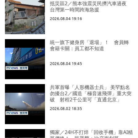
抵災區2／熊本強震災民擠汽車過夜
台灣第一時間跨海急援
2026.08.04 19:16
統一旗下健身房「退場」！ 會員轉
會籍卡關：員工都不知道
2026.08.04 19:45
共軍首曝「人形機器士兵」 美罕點名
勿擾台2／國造「極音速飛彈」重大突
破 射程2千公里可「直通北京」
2026.08.02 18:35
獨家／24H不打烊「回收手機」靠AI精