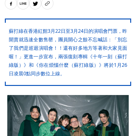
蘇打綠在香港紅館3月22日至3月24日的演唱會門票，昨
開賣就迅速全數售罄，團員開心之餘不忘喊話：「別忘
了我們是巡迴演唱會！！還有好多地方等著和大家見面
喔！」更進一步宣布，兩張復刻專輯《十年一刻（蘇打
綠版）》和《你在煩惱什麼（蘇打綠版）》將於1月26
日凌晨0點同步數位上線。