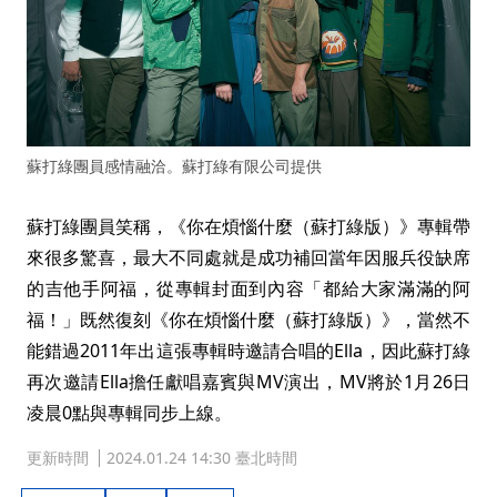
蘇打綠團員感情融洽。蘇打綠有限公司提供
蘇打綠團員笑稱，《你在煩惱什麼（蘇打綠版）》專輯帶
來很多驚喜，最大不同處就是成功補回當年因服兵役缺席
的吉他手阿福，從專輯封面到內容「都給大家滿滿的阿
福！」既然復刻《你在煩惱什麼（蘇打綠版）》，當然不
能錯過2011年出這張專輯時邀請合唱的Ella，因此蘇打綠
再次邀請Ella擔任獻唱嘉賓與MV演出，MV將於1月26日
凌晨0點與專輯同步上線。
更新時間
2024.01.24 14:30 臺北時間