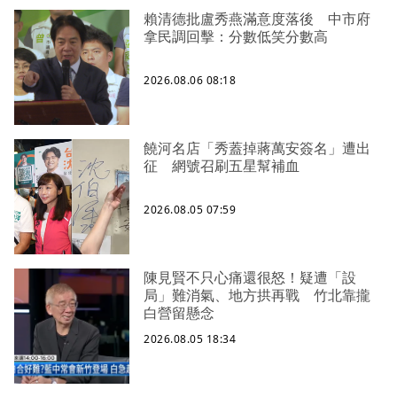
賴清德批盧秀燕滿意度落後 中市府
拿民調回擊：分數低笑分數高
2026.08.06 08:18
饒河名店「秀蓋掉蔣萬安簽名」遭出
征 網號召刷五星幫補血
2026.08.05 07:59
陳見賢不只心痛還很怒！疑遭「設
局」難消氣、地方拱再戰 竹北靠攏
白營留懸念
2026.08.05 18:34