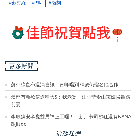
蘇打綠
Ella
復刻
更多新聞
蘇打綠宣布巡演喜訊 青峰唱到70歲仍指名他合作
澳門有新歡陪還稱大S：我老婆 汪小菲愛山東妞挨轟蹭
前妻
李敏鎬安孝燮雙男神上工囉！ 新片卡司超狂還有NANA
跟Jisoo
追蹤我們