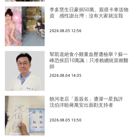
李多慧生日豪捐50萬、親搭卡車送物
資 感性謝台灣：沒有大家就沒我
2026.08.05 12:56
幫凱道絕食小雞量血壓遭檢舉？蘇一
峰恐挨罰10萬諷：只准賴總統當賴醫
師
2026.08.04 14:35
饒河老店「蓋簽名」遭灌一星負評
沈伯洋盼蔣萬安出面勸支持者
2026.08.05 13:50