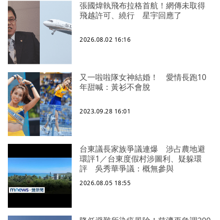
張國煒執飛布拉格首航！網傳未取得
飛越許可、繞行 星宇回應了
2026.08.02 16:16
又一啦啦隊女神結婚！ 愛情長跑10
年甜喊：黃衫不會脫
2023.09.28 16:01
台東議長家族爭議連爆 涉占農地避
環評1／台東度假村涉圖利、疑躲環
評 吳秀華爭議：概無參與
2026.08.05 18:55