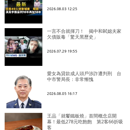
2026.08.03 12:25
一言不合就揮刀！ 揭中和弒媳夫家
欠債販毒「驚天黑歷史」
2026.07.29 19:55
愛女為貸款成人頭戶涉詐遭判刑 台
中市警局長：非常慚愧
2026.08.05 16:17
王品「就饗鐵板燒」首間概念店開
幕！最低278元吃飽飽 第2客66折吸
客