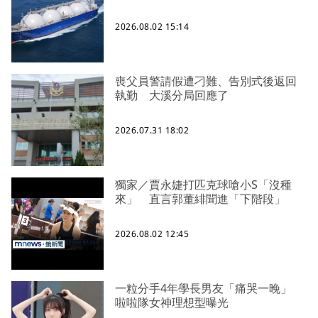
2026.08.02 15:14
喪父員警請假遭刁難、告別式後返回
執勤 大溪分局回應了
2026.07.31 18:02
獨家／賈永婕打匹克球嗆小S「沒種
來」 直言郭董緋聞進「下階段」
2026.08.02 12:45
一粒分手4年學長男友「痛哭一晚」
啦啦隊女神理想型曝光