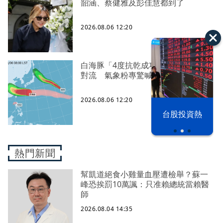
韶涵、蔡健雅及彭佳慧都到了
2026.08.06 12:20
白海豚「4度抗乾成功」！眼牆又爆發
對流 氣象粉專驚喊：是頑強的勇士
2026.08.06 12:20
以色列 穹頂
台股投資熱
之下
熱門新聞
幫凱道絕食小雞量血壓遭檢舉？蘇一
峰恐挨罰10萬諷：只准賴總統當賴醫
師
2026.08.04 14:35