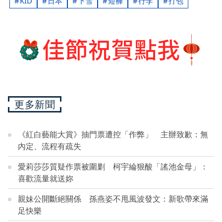
KID
日本
下雪
短褲
行李
打包
更多新聞
《紅白藝能大賞》抽門票遭控「作弊」 主辦致歉：無
內定、流程有疏失
愛莉莎莎質疑作票被圍剿 柯宇綸狠酸「謠池金母」：
喜歡流量就送妳
親妹公開斷絕關係 孫燕姿不甩風波發文：新歌帶來滿
足快樂