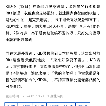
KID今（18日）在IG限時動態透露，出外景的行李都是
Rita整理，衣服也會先搭配好，就連回家也都由她收拾，
是他心中的「超完美老婆」。只不過最近狀況急轉直下，
KID指出，前幾天到大馬出4天外景，結果行李只有1條外
褲、2條內褲，為了避免被恥笑不愛乾淨，只好先向團隊
承認衣服沒帶夠。
而在大馬外景後，KID緊接著到日本釣魚展，這次出發前
Rita還查過天氣跟他說：「東京好像要下雪」，KID表
示，在打開行李後，這次衣服是帶夠了，但是Rita幫他準
備了4條短褲，讓他哀嚎：「我的老婆啊！你當我還是年
輕的那個不怕冷的KID嗎」，不諱言直接公開老婆凸槌的
可愛事蹟。
更新時間
2024.01.18 21:31 臺北時間