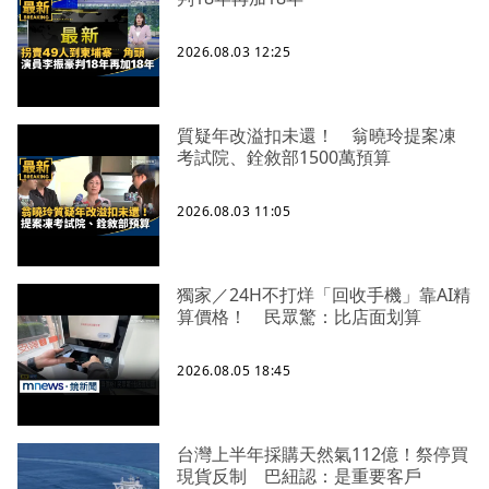
2026.08.03 12:25
質疑年改溢扣未還！ 翁曉玲提案凍
考試院、銓敘部1500萬預算
2026.08.03 11:05
獨家／24H不打烊「回收手機」靠AI精
算價格！ 民眾驚：比店面划算
2026.08.05 18:45
台灣上半年採購天然氣112億！祭停買
現貨反制 巴紐認：是重要客戶