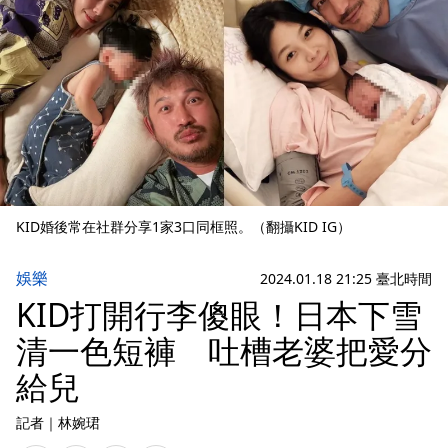
KID婚後常在社群分享1家3口同框照。（翻攝KID IG）
娛樂
2024.01.18 21:25 臺北時間
KID打開行李傻眼！日本下雪
清一色短褲 吐槽老婆把愛分
給兒
記者
｜
林婉珺