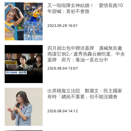
又一啦啦隊女神結婚！ 愛情長跑10
年甜喊：黃衫不會脫
2023.09.28 16:01
四月就出包中聯涉蓋牌 邁喊無良廠
商讓它倒2／盧秀燕轟台糖吃案、中央
蓋牌 府方：毒油一直在台中
2026.08.04 13:07
出席模擬立法院 鄭麗文：民主國家
有時「總統不重要」但不能沒國會
2026.08.04 14:12