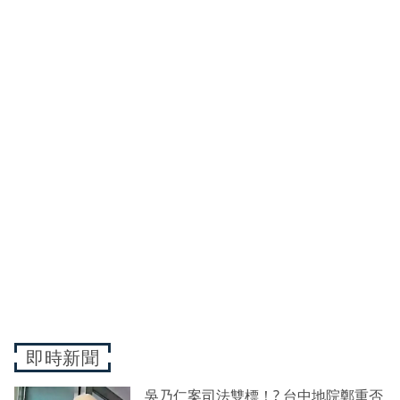
即時新聞
吳乃仁案司法雙標！? 台中地院鄭重否