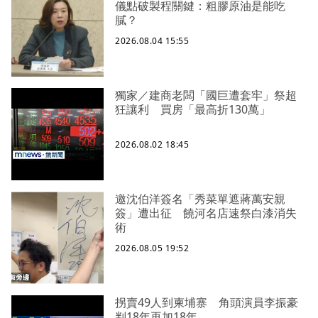
儀點破製程關鍵：粗膠原油是能吃
膩？
2026.08.04 15:55
獨家／建商老闆「國巨遭套牢」祭超
狂讓利 買房「最高折130萬」
2026.08.02 18:45
邀沈伯洋簽名「秀菜單遮蔣萬安親
簽」遭出征 饒河名店速祭白漆消失
術
2026.08.05 19:52
拐賣49人到柬埔寨 角頭演員李振豪
判18年再加18年