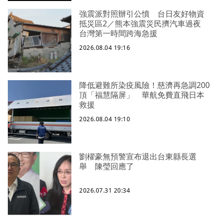
強震派對照辦引公憤 台日友好物資
抵災區2／熊本強震災民擠汽車過夜
台灣第一時間跨海急援
2026.08.04 19:16
降低避難所染疫風險！慈濟再急調200
頂「福慧隔屏」 華航免費直飛日本
救援
2026.08.04 19:10
劉櫂豪無預警宣布退出台東縣長選
舉 陳瑩回應了
2026.07.31 20:34