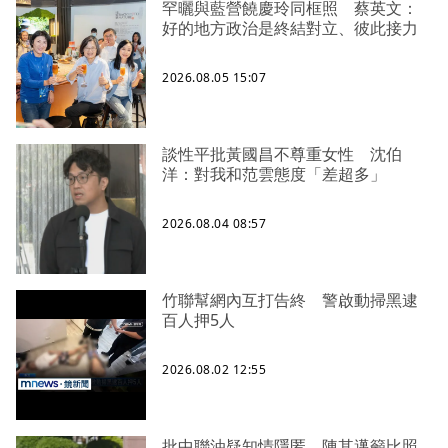
罕曬與藍營饒慶玲同框照 蔡英文：
好的地方政治是終結對立、彼此接力
2026.08.05 15:07
談性平批黃國昌不尊重女性 沈伯
洋：對我和范雲態度「差超多」
2026.08.04 08:57
竹聯幫網內互打告終 警啟動掃黑逮
百人押5人
2026.08.02 12:55
批中聯油疑知情隱匿 陳其邁籲比照