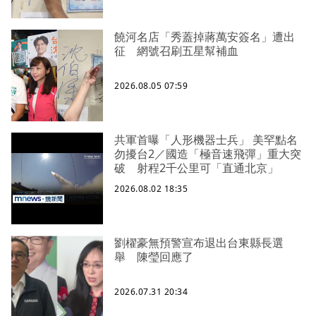
饒河名店「秀蓋掉蔣萬安簽名」遭出
征 網號召刷五星幫補血
2026.08.05 07:59
共軍首曝「人形機器士兵」 美罕點名
勿擾台2／國造「極音速飛彈」重大突
破 射程2千公里可「直通北京」
2026.08.02 18:35
劉櫂豪無預警宣布退出台東縣長選
舉 陳瑩回應了
2026.07.31 20:34