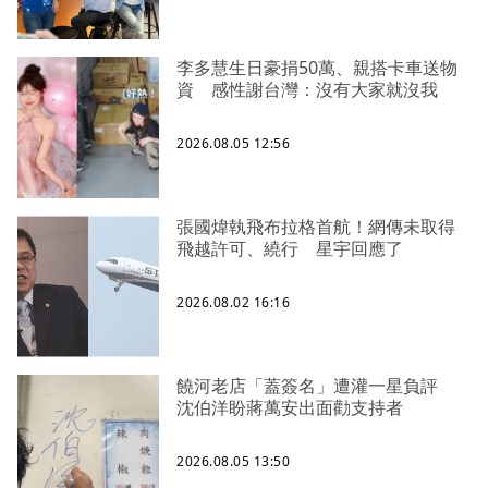
李多慧生日豪捐50萬、親搭卡車送物
資 感性謝台灣：沒有大家就沒我
2026.08.05 12:56
張國煒執飛布拉格首航！網傳未取得
飛越許可、繞行 星宇回應了
2026.08.02 16:16
饒河老店「蓋簽名」遭灌一星負評
沈伯洋盼蔣萬安出面勸支持者
2026.08.05 13:50