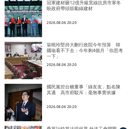
冠軍建材砸12億升級窯線抗房市寒冬
盼政府帶頭鼓勵綠建材
2026.08.06 20:20
翁曉玲堅持大刪行政院今年預算 韓
國瑜看不下去：今年剩4個月「你思考
一下」
2026.08.06 20:20
國民黨控台糖董事「綠友友」點名陳
其邁 高市府駁斥：毫無事實依據
2026.08.06 20:20
疊單計時算法現歧異 外送工會開戰