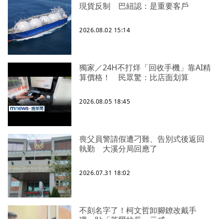
現貨反制 巴紐認：是重要客戶
2026.08.02 15:14
獨家／24H不打烊「回收手機」靠AI精
算價格！ 民眾驚：比店面划算
2026.08.05 18:45
喪父員警請假遭刁難、告別式後返回
執勤 大溪分局回應了
2026.07.31 18:02
不刻名字了！柯文哲卸腳鐐改戴手