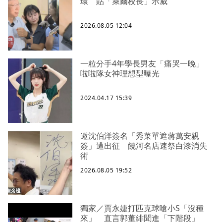
環 貼「萊爾校長」示威
2026.08.05 12:04
一粒分手4年學長男友「痛哭一晚」
啦啦隊女神理想型曝光
2024.04.17 15:39
邀沈伯洋簽名「秀菜單遮蔣萬安親
簽」遭出征 饒河名店速祭白漆消失
術
2026.08.05 19:52
獨家／賈永婕打匹克球嗆小S「沒種
來」 直言郭董緋聞進「下階段」