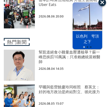
Uber Eats
2026.08.06 20:00
以色列 穹頂
熱門新聞
之下
幫凱道絕食小雞量血壓遭檢舉？蘇一
峰恐挨罰10萬諷：只准賴總統當賴醫
師
2026.08.04 14:35
罕曬與藍營饒慶玲同框照 蔡英文：
好的地方政治是終結對立、彼此接力
2026.08.05 15:07