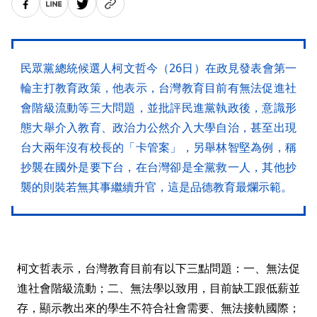
民眾黨總統候選人柯文哲今（26日）在政見發表會第一
輪主打教育政策，他表示，台灣教育目前有無法促進社
會階級流動等三大問題，並批評民進黨執政後，意識形
態大舉介入教育、政治力公然介入大學自治，甚至出現
台大兩年沒有校長的「卡管案」，另舉林智堅為例，稱
抄襲在國外是要下台，在台灣卻是全黨救一人，其他抄
襲的則裝若無其事繼續升官，這是品德教育最爛示範。
柯文哲表示，台灣教育目前有以下三點問題：一、無法促
進社會階級流動；二、無法學以致用，目前缺工跟低薪並
存，顯示教出來的學生不符合社會需要、無法接軌國際；