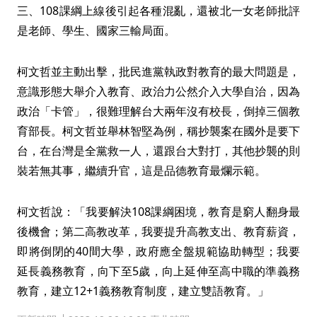
三、108課綱上線後引起各種混亂，還被北一女老師批評
是老師、學生、國家三輸局面。
柯文哲並主動出擊，批民進黨執政對教育的最大問題是，
意識形態大舉介入教育、政治力公然介入大學自治，因為
政治「卡管」，很難理解台大兩年沒有校長，倒掉三個教
育部長。柯文哲並舉林智堅為例，稱抄襲案在國外是要下
台，在台灣是全黨救一人，還跟台大對打，其他抄襲的則
裝若無其事，繼續升官，這是品德教育最爛示範。
柯文哲說：「我要解決108課綱困境，教育是窮人翻身最
後機會；第二高教改革，我要提升高教支出、教育薪資，
即將倒閉的40間大學，政府應全盤規範協助轉型；我要
延長義務教育，向下至5歲，向上延伸至高中職的準義務
教育，建立12+1義務教育制度，建立雙語教育。」