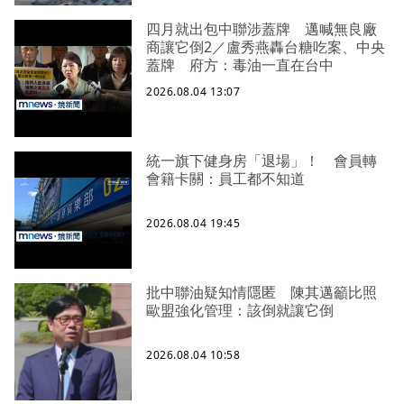
四月就出包中聯涉蓋牌 邁喊無良廠
商讓它倒2／盧秀燕轟台糖吃案、中央
蓋牌 府方：毒油一直在台中
2026.08.04 13:07
統一旗下健身房「退場」！ 會員轉
會籍卡關：員工都不知道
2026.08.04 19:45
批中聯油疑知情隱匿 陳其邁籲比照
歐盟強化管理：該倒就讓它倒
2026.08.04 10:58