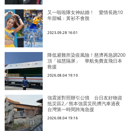
又一啦啦隊女神結婚！ 愛情長跑10
年甜喊：黃衫不會脫
2023.09.28 16:01
降低避難所染疫風險！慈濟再急調200
頂「福慧隔屏」 華航免費直飛日本
救援
2026.08.04 19:10
強震派對照辦引公憤 台日友好物資
抵災區2／熊本強震災民擠汽車過夜
台灣第一時間跨海急援
2026.08.04 19:16