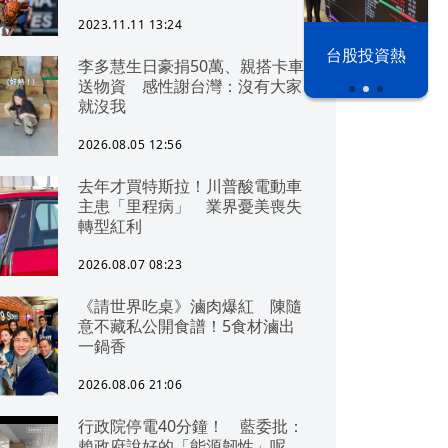
2023.11.11 13:24
漢光42演習
台股投資熱
李多慧生日豪捐50萬、親搭卡車
送物資 感性謝台灣：沒有大家
就沒我
2026.08.05 12:56
去年才買特斯拉！川普酸電動車
主患「里程病」 業界憂美喪失
轉型紅利
2026.08.07 08:23
《請世界吃桌》滷肉爆紅 陳隨
意不藏私公開食譜！5食材滷出
一鍋香
2026.08.06 21:06
行政院停電40分鐘！ 藍委批：
賴政府說好的「能源韌性」呢