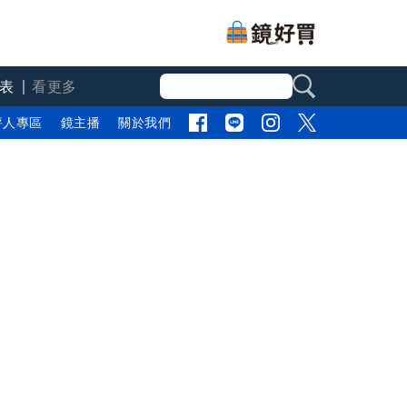
表
看更多
評人專區
鏡主播
關於我們