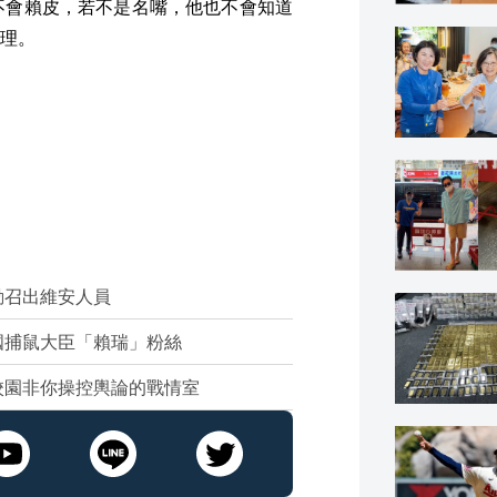
不會賴皮，若不是名嘴，他也不會知道
理。
動召出維安人員
國捕鼠大臣「賴瑞」粉絲
校園非你操控輿論的戰情室