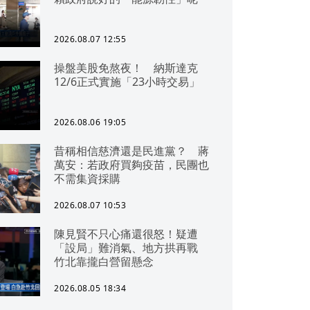
2026.08.07 12:55
操盤美股免熬夜！ 納斯達克
12/6正式實施「23小時交易」
2026.08.06 19:05
昔稱相信慈濟還是民進黨？ 蔣
萬安：若政府買夠疫苗，民團也
不需集資採購
2026.08.07 10:53
陳見賢不只心痛還很怒！疑遭
「設局」難消氣、地方拱再戰
竹北靠攏白營留懸念
2026.08.05 18:34