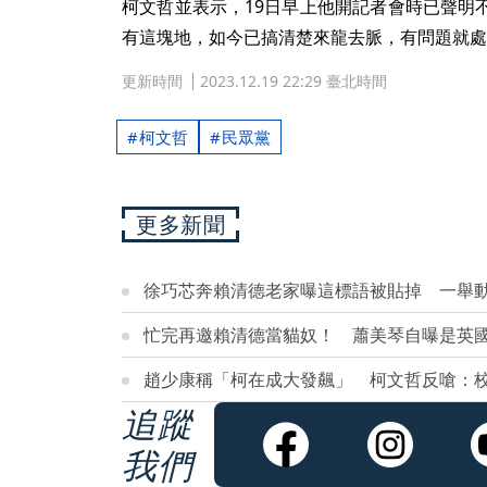
柯文哲並表示，19日早上他開記者會時已聲明
有這塊地，如今已搞清楚來龍去脈，有問題就處
更新時間
2023.12.19 22:29 臺北時間
柯文哲
民眾黨
更多新聞
徐巧芯奔賴清德老家曝這標語被貼掉 一舉
忙完再邀賴清德當貓奴！ 蕭美琴自曝是英
趙少康稱「柯在成大發飆」 柯文哲反嗆：
追蹤
我們