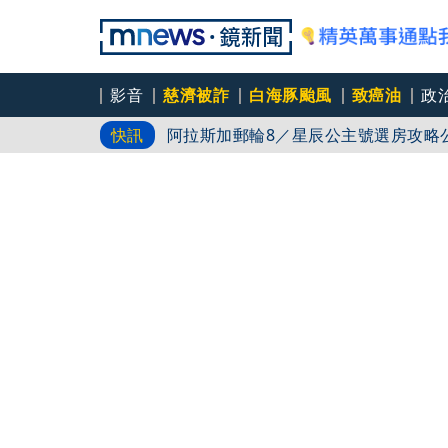
影音
慈濟被詐
白海豚颱風
致癌油
政
阿拉斯加郵輪8／星辰公主號選房攻略公開
快訊
颱風上演「擺線運動」！白海豚再現南
新聞傳真／男同事追求不成跟騷偷拍 