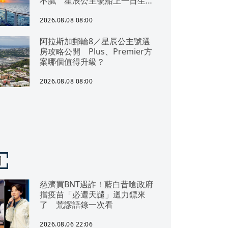
不膩 星辰公主號船上一日生活
公開
2026.08.08 08:00
阿拉斯加郵輪8／星辰公主號選
房攻略公開 Plus、Premier方
案哪個值得升級？
2026.08.08 08:00
聞
慈濟買BNT遇詐！藍白昔嗆政府
擋疫苗「必遭天譴」迴力鏢來
了 荒謬語錄一次看
2026.08.06 22:06