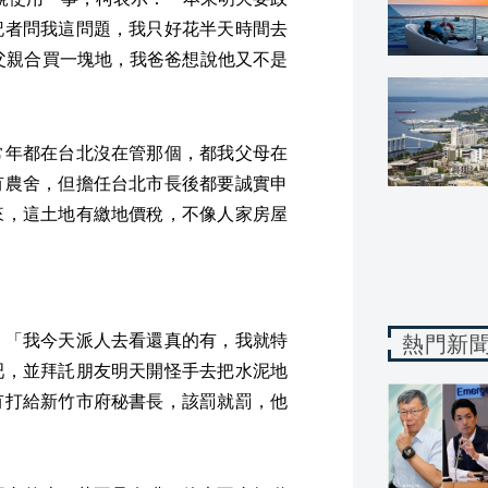
記者問我這問題，我只好花半天時間去
我父親合買一塊地，我爸爸想說他又不是
常年都在台北沒在管那個，都我父母在
有農舍，但擔任台北市長後都要誠實申
來，這土地有繳地價稅，不像人家房屋
：「我今天派人去看還真的有，我就特
熱門新
吧，並拜託朋友明天開怪手去把水泥地
有打給新竹市府秘書長，該罰就罰，他