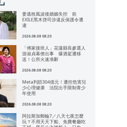
聞
妻逃稅風波後婚姻失控 前
EXILE黑木啓司涉違反保護令遭
逮
2026.08.08 08:20
「傅家接班人」花蓮縣長參選人
游淑貞幕僚出事 爆酒駕遭移
送！公所火速准辭
2026.08.08 08:20
Meta判賠304億元！遭控危害兒
少心理健康 法院出手限制青少
年使用
2026.08.08 08:20
阿拉斯加郵輪7／八天七夜怎麼
玩？不用天天下船、免費餐廳吃