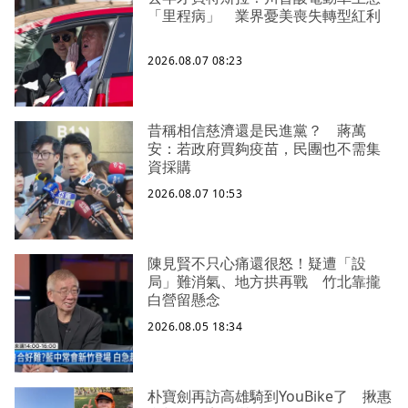
「里程病」 業界憂美喪失轉型紅利
2026.08.07 08:23
昔稱相信慈濟還是民進黨？ 蔣萬
安：若政府買夠疫苗，民團也不需集
資採購
2026.08.07 10:53
陳見賢不只心痛還很怒！疑遭「設
局」難消氣、地方拱再戰 竹北靠攏
白營留懸念
2026.08.05 18:34
朴寶劍再訪高雄騎到YouBike了 揪惠