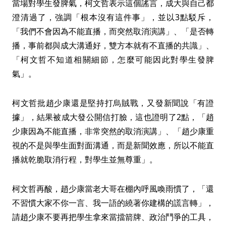
當場對學生發脾氣，柯文哲表示這個謠言，成大與自己都
澄清過了，強調「根本沒有這件事」，並以3點駁斥，
「我們不會因為不能直播，而突然取消演講」、「是否轉
播，事前都與成大溝通好，雙方本就有不直播的共識」、
「柯文哲不知道相關細節，怎麼可能因此對學生發脾
氣」。
柯文哲批趙少康還是堅持打烏賊戰，又發新聞說「有證
據」，結果被成大發公開信打臉，這也證明了2點，「趙
少康因為不能直播，非常突然的取消演講」、「趙少康重
視的不是與學生面對面溝通，而是新聞效應，所以不能直
播就乾脆取消行程，對學生並無尊重」。
柯文哲再酸，趙少康當老大哥在棚內呼風喚雨慣了，「還
不習慣大家不你一言、我一語的繞著你建構的謊言轉」，
請趙少康不要再把學生拿來當擋箭牌、政治鬥爭的工具，