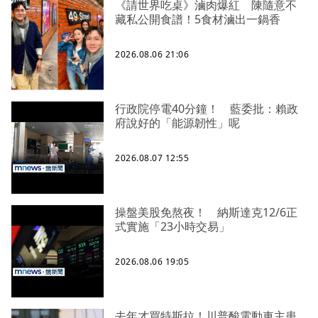
《請世界吃桌》滷肉爆紅 陳隨意不
藏私公開食譜！5食材滷出一鍋香
2026.08.06 21:06
行政院停電40分鐘！ 藍委批：賴政
府說好的「能源韌性」呢
2026.08.07 12:55
操盤美股免熬夜！ 納斯達克12/6正
式實施「23小時交易」
2026.08.06 19:05
去年才買特斯拉！川普酸電動車主患