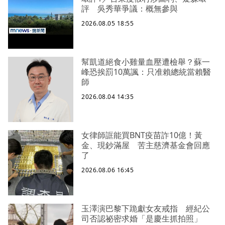
評 吳秀華爭議：概無參與
2026.08.05 18:55
幫凱道絕食小雞量血壓遭檢舉？蘇一
峰恐挨罰10萬諷：只准賴總統當賴醫
師
2026.08.04 14:35
女律師誆能買BNT疫苗詐10億！黃
金、現鈔滿屋 苦主慈濟基金會回應
了
2026.08.06 16:45
玉澤演巴黎下跪獻女友戒指 經紀公
司否認祕密求婚「是慶生抓拍照」