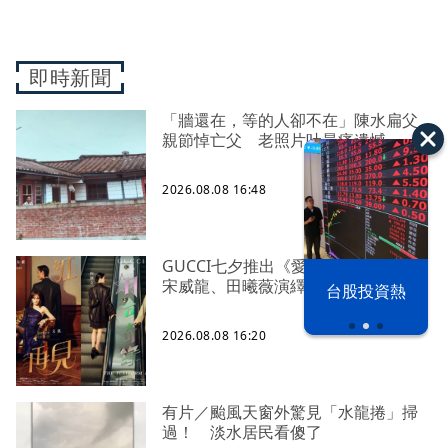
即時新聞
「牆還在，等的人卻不在」陳水扁父
親節悼亡父 老照片吐最痛遺憾
2026.08.08 16:48
GUCCI七夕推出《愛情有戲》 文淇、
宋威龍、田曦薇演繹愛情三重奏
漢光42演習
台股投資熱
2026.08.08 16:20
有片／颱風天窗外驚見「水龍捲」掃
過！ 淡水居民看傻了