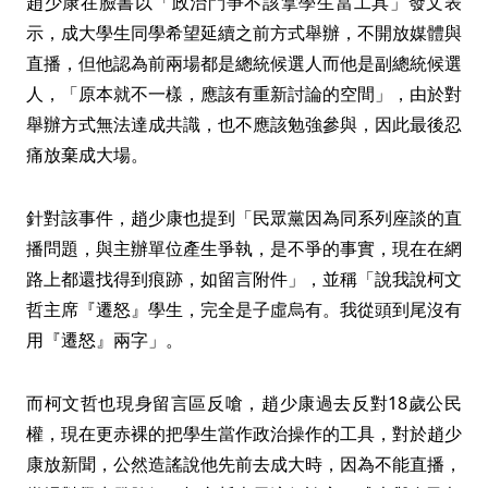
趙少康在臉書以「政治鬥爭不該拿學生當工具」發文表
示，成大學生同學希望延續之前方式舉辦，不開放媒體與
直播，但他認為前兩場都是總統候選人而他是副總統候選
人，「原本就不一樣，應該有重新討論的空間」，由於對
舉辦方式無法達成共識，也不應該勉強參與，因此最後忍
痛放棄成大場。
針對該事件，趙少康也提到「民眾黨因為同系列座談的直
播問題，與主辦單位產生爭執，是不爭的事實，現在在網
路上都還找得到痕跡，如留言附件」，並稱「說我說柯文
哲主席『遷怒』學生，完全是子虛烏有。我從頭到尾沒有
用『遷怒』兩字」。
而柯文哲也現身留言區反嗆，趙少康過去反對18歲公民
權，現在更赤裸的把學生當作政治操作的工具，對於趙少
康放新聞，公然造謠說他先前去成大時，因為不能直播，