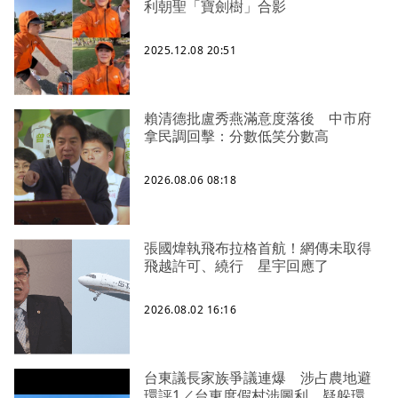
利朝聖「寶劍樹」合影
2025.12.08 20:51
賴清德批盧秀燕滿意度落後 中市府
拿民調回擊：分數低笑分數高
2026.08.06 08:18
張國煒執飛布拉格首航！網傳未取得
飛越許可、繞行 星宇回應了
2026.08.02 16:16
台東議長家族爭議連爆 涉占農地避
環評1／台東度假村涉圖利、疑躲環