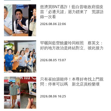
慈濟買BNT遇詐！藍白昔嗆政府擋疫
苗「必遭天譴」迴力鏢來了 荒謬語
錄一次看
2026.08.06 22:06
罕曬與藍營饒慶玲同框照 蔡英文：
好的地方政治是終結對立、彼此接力
2026.08.05 15:07
只有崔始源能停！本尊好奇找上門親
問：停車可以嗎 新北店員粉樂壞
2026.08.06 16:25