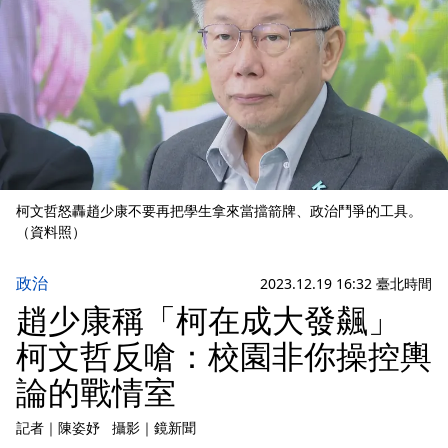
柯文哲怒轟趙少康不要再把學生拿來當擋箭牌、政治鬥爭的工具。
（資料照）
政治
2023.12.19 16:32 臺北時間
趙少康稱「柯在成大發飆」
柯文哲反嗆：校園非你操控輿
論的戰情室
記者
｜
陳姿妤
攝影
｜
鏡新聞