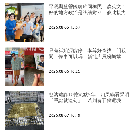
罕曬與藍營饒慶玲同框照 蔡英文：
好的地方政治是終結對立、彼此接力
2026.08.05 15:07
只有崔始源能停！本尊好奇找上門親
問：停車可以嗎 新北店員粉樂壞
2026.08.06 16:25
慈濟遭詐10億沉默5年 四叉貓看聲明
「重點就這句」：若判有罪錢還我
2026.08.07 10:49