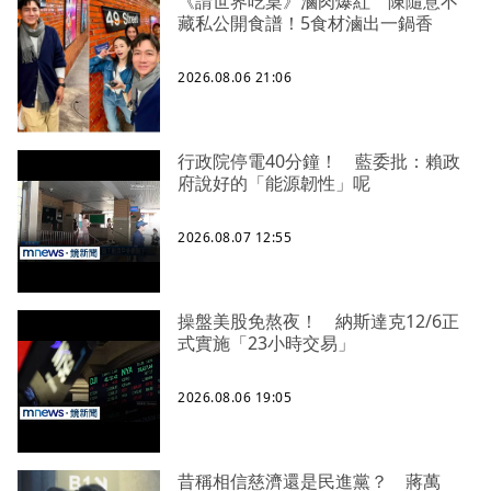
《請世界吃桌》滷肉爆紅 陳隨意不
藏私公開食譜！5食材滷出一鍋香
2026.08.06 21:06
行政院停電40分鐘！ 藍委批：賴政
府說好的「能源韌性」呢
2026.08.07 12:55
操盤美股免熬夜！ 納斯達克12/6正
式實施「23小時交易」
2026.08.06 19:05
昔稱相信慈濟還是民進黨？ 蔣萬