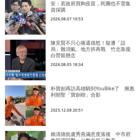
安：若政府買夠疫苗，民團也不需集
資採購
2026.08.07 10:53
陳見賢不只心痛還很怒！疑遭「設
局」難消氣、地方拱再戰 竹北靠攏
白營留懸念
2026.08.05 18:34
朴寶劍再訪高雄騎到YouBike了 揪惠
利朝聖「寶劍樹」合影
2025.12.08 20:51
賴清德批盧秀燕滿意度落後 中市府