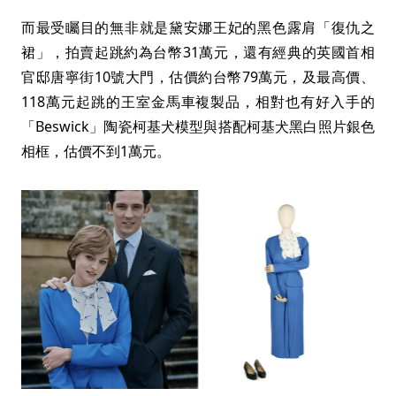
而最受矚目的無非就是黛安娜王妃的黑色露肩「復仇之
裙」，拍賣起跳約為台幣31萬元，還有經典的英國首相
官邸唐寧街10號大門，估價約台幣79萬元，及最高價、
118萬元起跳的王室金馬車複製品，相對也有好入手的
「Beswick」陶瓷柯基犬模型與搭配柯基犬黑白照片銀色
相框，估價不到1萬元。