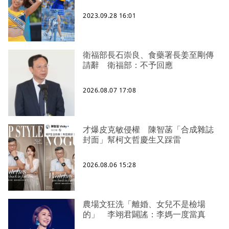
2023.09.28 16:01
衛福部長石崇良、食藥署長姜至剛傳
請辭 衛福部：不予回應
2026.08.07 17:08
才爆皮克敏侵權 陳智菡「合成雜誌
封面」幫柯文哲慶生又踩雷
2026.08.06 15:28
農場文狂洗「離婚、女兒不是檢場
的」 李翊君闢謠：李媽一度當真