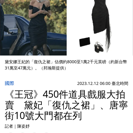
黛安娜王妃的「復仇之裙」估價約8000至1萬2千元英磅（約新台幣
31萬至47萬元）。（邦瀚斯提供）
國際
2023.12.12 06:00 臺北時間
《王冠》450件道具戲服大拍
賣 黛妃「復仇之裙」、唐寧
街10號大門都在列
記者
｜
陳姿妤