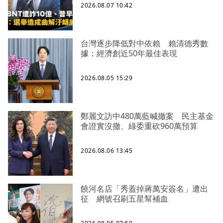
2026.08.07 10:42
台灣逐步降低對中依賴 賴清德秀數
據：經濟創近50年最佳表現
2026.08.05 15:29
鄭麗文訪中480萬藍喊撤案 民主基金
會證實沒撤、綠委重砍960萬預算
2026.08.06 13:45
饒河名店「秀蓋掉蔣萬安簽名」遭出
征 網號召刷五星幫補血