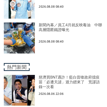
2026.08.08 08:40
新聞內幕／員工4月就反映毒油 中聯
高層隱匿鐵證曝光
2026.08.08 08:40
熱門新聞
慈濟買BNT遇詐！藍白昔嗆政府擋疫
苗「必遭天譴」迴力鏢來了 荒謬語
錄一次看
2026.08.06 22:06