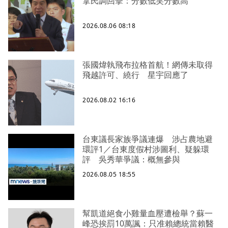
拿民調回擊：分數低笑分數高
2026.08.06 08:18
張國煒執飛布拉格首航！網傳未取得
飛越許可、繞行 星宇回應了
2026.08.02 16:16
台東議長家族爭議連爆 涉占農地避
環評1／台東度假村涉圖利、疑躲環
評 吳秀華爭議：概無參與
2026.08.05 18:55
幫凱道絕食小雞量血壓遭檢舉？蘇一
峰恐挨罰10萬諷：只准賴總統當賴醫