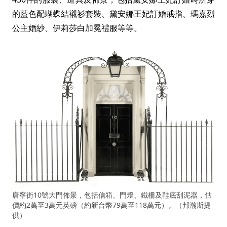
的藍色配蝴蝶結襯衫套裝、黛安娜王妃訂婚戒指、瑪嘉烈
公主婚紗、伊莉莎白加冕禮服等等。
唐寧街10號大門佈景，包括信箱、門燈、鐵柵及鞋底刮泥器，估
價約2萬至3萬元英磅（約新台幣79萬至118萬元）。（邦瀚斯提
供）