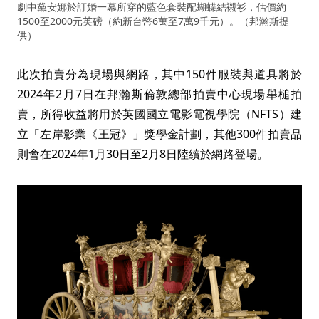
劇中黛安娜於訂婚一幕所穿的藍色套裝配蝴蝶結襯衫，估價約
1500至2000元英磅（約新台幣6萬至7萬9千元）。（邦瀚斯提
供）
此次拍賣分為現場與網路，其中150件服裝與道具將於
2024年2月7日在邦瀚斯倫敦總部拍賣中心現場舉槌拍
賣，所得收益將用於英國國立電影電視學院（NFTS）建
立「左岸影業《王冠》」獎學金計劃，其他300件拍賣品
則會在2024年1月30日至2月8日陸續於網路登場。