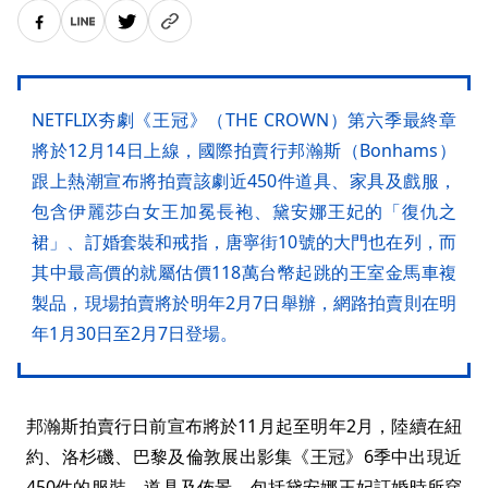
NETFLIX夯劇《王冠》（THE CROWN）第六季最終章
將於12月14日上線，國際拍賣行邦瀚斯（Bonhams）
跟上熱潮宣布將拍賣該劇近450件道具、家具及戲服，
包含伊麗莎白女王加冕長袍、黛安娜王妃的「復仇之
裙」、訂婚套裝和戒指，唐寧街10號的大門也在列，而
其中最高價的就屬估價118萬台幣起跳的王室金馬車複
製品，現場拍賣將於明年2月7日舉辦，網路拍賣則在明
年1月30日至2月7日登場。
邦瀚斯拍賣行日前宣布將於11月起至明年2月，陸續在紐
約、洛杉磯、巴黎及倫敦展出影集《王冠》6季中出現近
450件的服裝、道具及佈景，包括黛安娜王妃訂婚時所穿