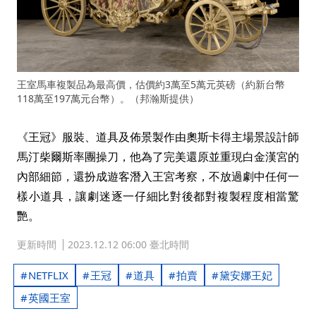
王室馬車複製品為最高價，估價約3萬至5萬元英磅（約新台幣
118萬至197萬元台幣）。（邦瀚斯提供）
《王冠》服裝、道具及佈景製作由奧斯卡得主場景設計師
馬汀柴爾斯率團操刀，他為了完美還原並重現白金漢宮的
內部細節，還扮成遊客潛入王宮考察，不放過劇中任何一
樣小道具，讓劇迷逐一仔細比對後都對複製程度相當驚
艷。
更新時間
2023.12.12 06:00 臺北時間
NETFLIX
王冠
道具
拍賣
黛安娜王妃
英國王室