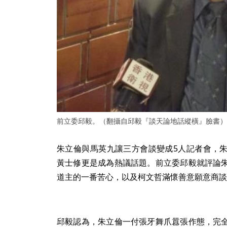
前立委邱毅。（翻攝自邱毅『談天論地話縱橫』臉書）
朱立倫與馬英九讓三方會談變成5人記者會，
黃士修更是成為熱議話題。前立委邱毅就評論
道主的一番苦心，以及柯文哲滿懷善意願意商談
邱毅認為，朱立倫一付張牙舞爪囂張作態，完