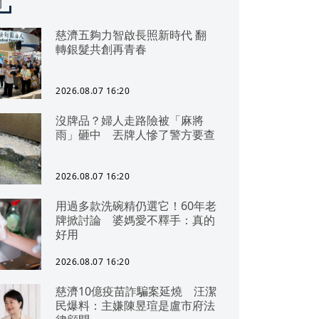
聞
慈濟五夠力智啟長照新時代 翻
轉銀髮共創再青春
2026.08.07 16:20
沒牌品？婦人走路險被「麻將
雨」砸中 丟牌人慘了警方要查
2026.08.07 16:20
用過多款洗碗精仍選它！60年老
牌掀討論 婆媽愛不釋手：真的
好用
2026.08.07 16:20
慈濟10億疫苗詐騙案延燒 汪潔
民爆料：主嫌陳昱瑄是盧市府法