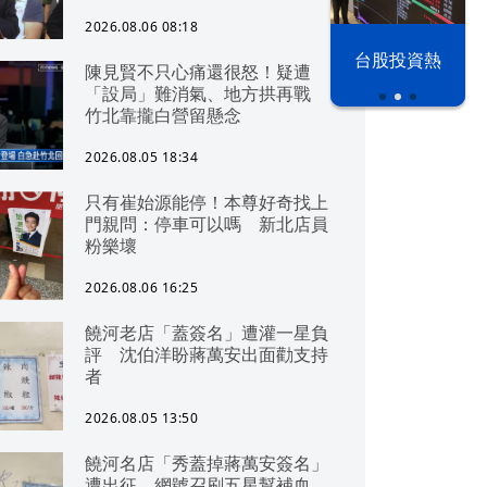
2026.08.06 08:18
漢光42演習
台股投資熱
陳見賢不只心痛還很怒！疑遭
「設局」難消氣、地方拱再戰
竹北靠攏白營留懸念
2026.08.05 18:34
只有崔始源能停！本尊好奇找上
門親問：停車可以嗎 新北店員
粉樂壞
2026.08.06 16:25
饒河老店「蓋簽名」遭灌一星負
評 沈伯洋盼蔣萬安出面勸支持
者
2026.08.05 13:50
饒河名店「秀蓋掉蔣萬安簽名」
遭出征 網號召刷五星幫補血