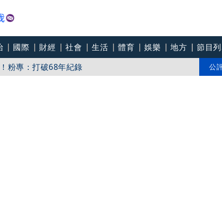
治
國際
財經
社會
生活
體育
娛樂
地方
節目列
！粉專：打破68年紀錄
：將依法求償、捍衛捐款權益
公
掮客」騙慈濟 鉅款全換黃金！竟是他爸「怕贓款被敗