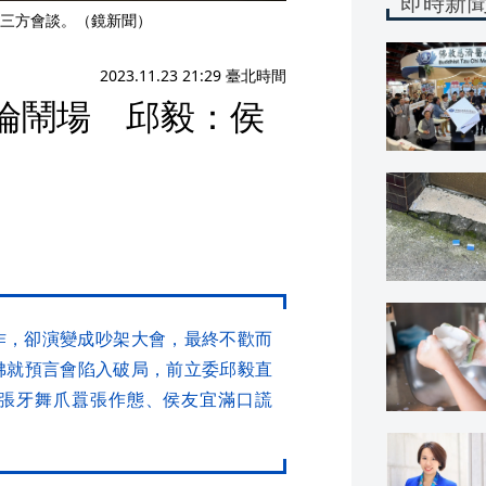
即時新
三方會談。（鏡新聞）
2023.11.23 21:29 臺北時間
倫鬧場 邱毅：侯
作，卻演變成吵架大會，最終不歡而
彿就預言會陷入破局，前立委邱毅直
張牙舞爪囂張作態、侯友宜滿口謊