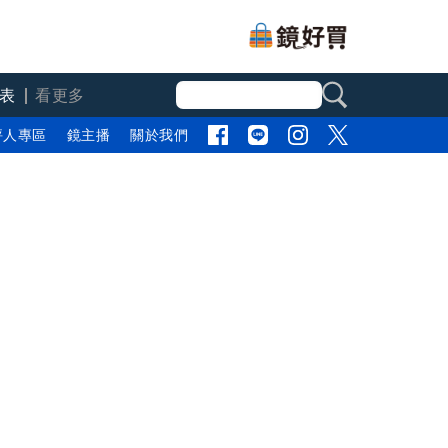
表
看更多
評人專區
鏡主播
關於我們