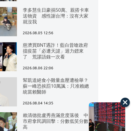
李多慧生日豪捐50萬、親搭卡車
送物資 感性謝台灣：沒有大家
就沒我
2026.08.05 12:56
慈濟買BNT遇詐！藍白昔嗆政府
擋疫苗「必遭天譴」迴力鏢來
了 荒謬語錄一次看
2026.08.06 22:06
幫凱道絕食小雞量血壓遭檢舉？
蘇一峰恐挨罰10萬諷：只准賴總
統當賴醫師
2026.08.04 14:35
賴清德批盧秀燕滿意度落後 中
市府拿民調回擊：分數低笑分數
高