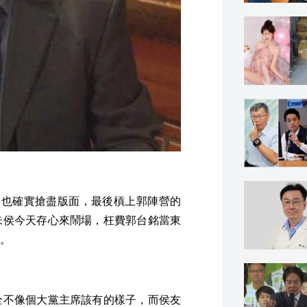
朱也確實搶盡版面，最後槓上郭陣營的
朱侯今天存心來鬧場，枉費郭台銘當東
。
全不像個大黨主席該有的樣子，而侯友