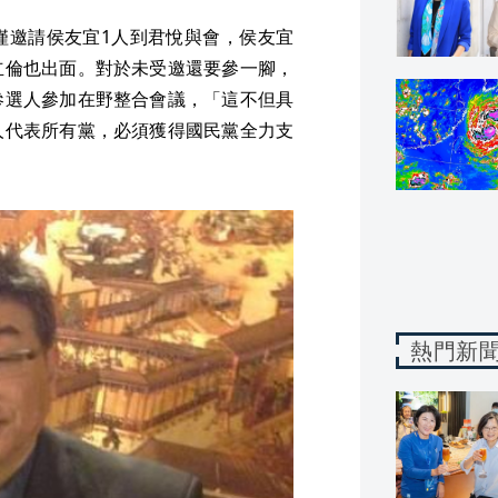
僅邀請侯友宜1人到君悅與會，侯友宜
立倫也出面。對於未受邀還要參一腳，
參選人參加在野整合會議，「這不但具
人代表所有黨，必須獲得國民黨全力支
熱門新