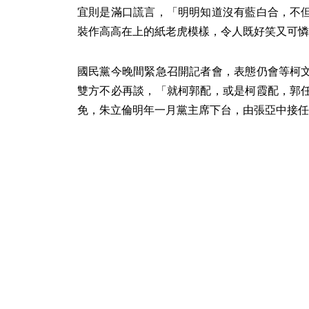
宜則是滿口謊言，「明明知道沒有藍白合，不
裝作高高在上的紙老虎模樣，令人既好笑又可憐
國民黨今晚間緊急召開記者會，表態仍會等柯
雙方不必再談，「就柯郭配，或是柯霞配，郭
免，朱立倫明年一月黨主席下台，由張亞中接任