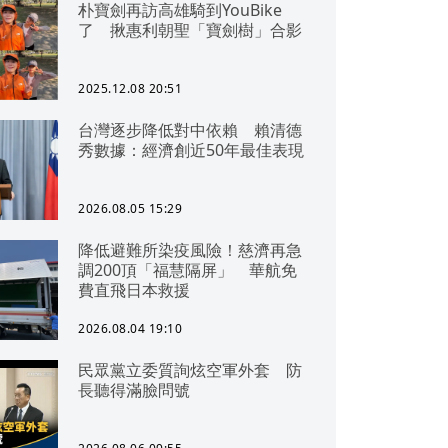
朴寶劍再訪高雄騎到YouBike
了 揪惠利朝聖「寶劍樹」合影
2025.12.08 20:51
台灣逐步降低對中依賴 賴清德
秀數據：經濟創近50年最佳表現
2026.08.05 15:29
降低避難所染疫風險！慈濟再急
調200頂「福慧隔屏」 華航免
費直飛日本救援
2026.08.04 19:10
民眾黨立委質詢炫空軍外套 防
長聽得滿臉問號