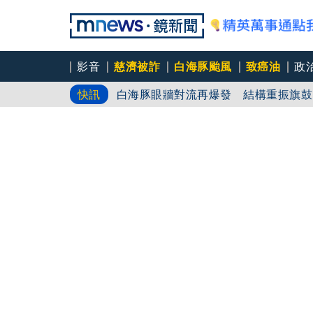
影音
慈濟被詐
白海豚颱風
致癌油
政
白海豚眼牆對流再爆發 結構重振旗鼓
快訊
買疫苗遭詐10億 慈濟最新3點聲明
律師詐慈濟10億／無業男「假裝國際
光」