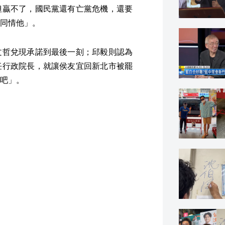
但贏不了，國民黨還有亡黨危機，還要
同情他」。
文哲兌現承諾到最後一刻；邱毅則認為
任行政院長，就讓侯友宜回新北市被罷
吧」。