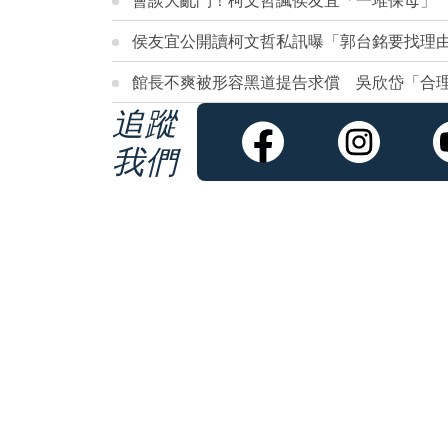
會談大亂鬥！柯文哲諷侯友宜「一堆保母」
侯友宜公開讀柯文哲私訊曝「郭台銘要找理
館長不爽被形容黑道提告求償 吳欣岱「合理
追蹤
我們