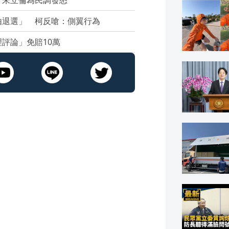
 朱立倫為民調發怒
由退選」 柯反嗆：側翼行為
評論」免賠10萬