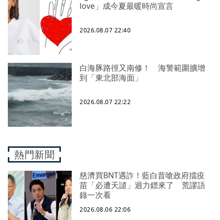
love」成今夏最暖時尚宣言
2026.08.07 22:40
白海豚路徑又南修！ 海警範圍擴增
到「東北部海面」
2026.08.07 22:22
熱門新聞
慈濟買BNT遇詐！藍白昔嗆政府擋疫
苗「必遭天譴」迴力鏢來了 荒謬語
錄一次看
2026.08.06 22:06