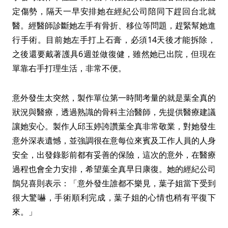
定傷勢，隔天一早安排她在經紀公司陪同下趕回台北就
醫。經醫師診斷她左手有骨折、移位等問題，趕緊幫她進
行手術。目前她左手打上石膏，必須14天後才能拆除，
之後還要戴著護具6週並做復健，雖然她已出院，但現在
單靠右手打理生活，非常不便。
意外發生太突然，製作單位第一時間考量的就是葉全真的
狀況與醫療，透過熟識的骨科主治醫師，先提供醫療建議
讓她安心。製作人邱玉婷誇讚葉全真非常敬業，對她發生
意外深表遺憾，並強調很在意每位來賓及工作人員的人身
安全，出發錄影前都有妥善的保險，這次的意外，在醫療
過程也會全力安排，希望葉全真早日康復。她的經紀公司
鵲兒喜則表示：「意外發生誰都不樂見，葉子姐當下受到
很大驚嚇，手術順利完成，葉子姐的心情也稍有平復下
來。」