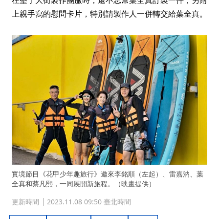
在墾丁大街製作團服時，還不忘幫葉全真訂製一件，另附
上親手寫的慰問卡片，特別請製作人一併轉交給葉全真。
實境節目《花甲少年趣旅行》邀來李銘順（左起）、雷嘉汭、葉
全真和蔡凡熙，一同展開新旅程。（映畫提供）
更新時間
2023.11.08 09:50 臺北時間