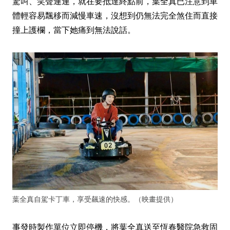
驚叫、笑聲連連，就在要抵達終點前，葉全真已注意到車
體輕容易飄移而減慢車速，沒想到仍無法完全煞住而直接
撞上護欄，當下她痛到無法說話。
葉全真自駕卡丁車，享受飆速的快感。（映畫提供）
事發時製作單位立即停機，將葉全真送至恆春醫院急救固