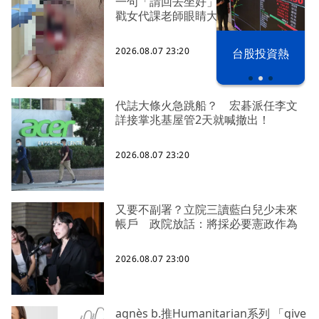
一句「請回去坐好」 特教生持斷掃把
戳女代課老師眼睛大失血近失明
2026.08.07 23:20
漢光42演習
台股投資熱
代誌大條火急跳船？ 宏碁派任李文
詳接掌兆基屋管2天就喊撤出！
2026.08.07 23:20
又要不副署？立院三讀藍白兒少未來
帳戶 政院放話：將採必要憲政作為
2026.08.07 23:00
agnès b.推Humanitarian系列 「give