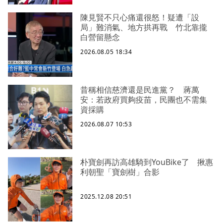
陳見賢不只心痛還很怒！疑遭「設
局」難消氣、地方拱再戰 竹北靠攏
白營留懸念
2026.08.05 18:34
昔稱相信慈濟還是民進黨？ 蔣萬
安：若政府買夠疫苗，民團也不需集
資採購
2026.08.07 10:53
朴寶劍再訪高雄騎到YouBike了 揪惠
利朝聖「寶劍樹」合影
2025.12.08 20:51