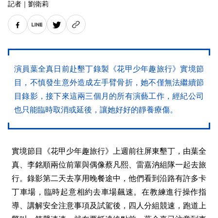
記者
｜
劉衛莉
演員葉全真日前赴墾丁錄製《花甲少年趣旅行》實境節
目，不慎發生意外造成左手臂骨折，她不僅無法繼續節
目錄影，接下來這兩三個月的所有演藝工作，經紀公司
也只能臨時取消或延後，讓她好好的靜養療傷。
實境節目《花甲少年趣旅行》上週前往屏東墾丁，由葉全
真、李銘順兩位前輩與偶像蔡凡熙、雷嘉汭組隊一起去旅
行。錄影第二天去享用晚餐途中，他們看到沿路有許多卡
丁車場，臨時起意相約去車場飆速。在教練進行操作指
導、講解安全注意事項及試駕後，四人分組競速，跑道上