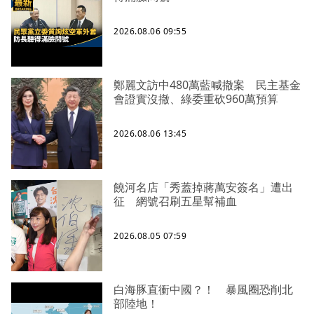
2026.08.06 09:55
鄭麗文訪中480萬藍喊撤案 民主基金
會證實沒撤、綠委重砍960萬預算
2026.08.06 13:45
饒河名店「秀蓋掉蔣萬安簽名」遭出
征 網號召刷五星幫補血
2026.08.05 07:59
白海豚直衝中國？！ 暴風圈恐削北
部陸地！