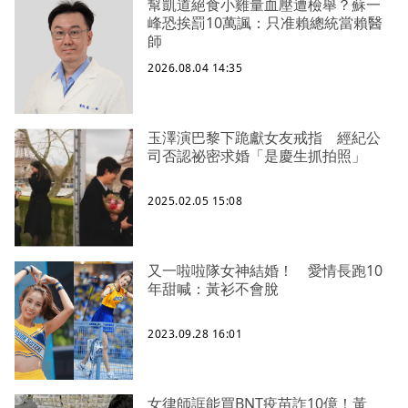
幫凱道絕食小雞量血壓遭檢舉？蘇一
峰恐挨罰10萬諷：只准賴總統當賴醫
師
2026.08.04 14:35
玉澤演巴黎下跪獻女友戒指 經紀公
司否認祕密求婚「是慶生抓拍照」
2025.02.05 15:08
又一啦啦隊女神結婚！ 愛情長跑10
年甜喊：黃衫不會脫
2023.09.28 16:01
女律師誆能買BNT疫苗詐10億！黃