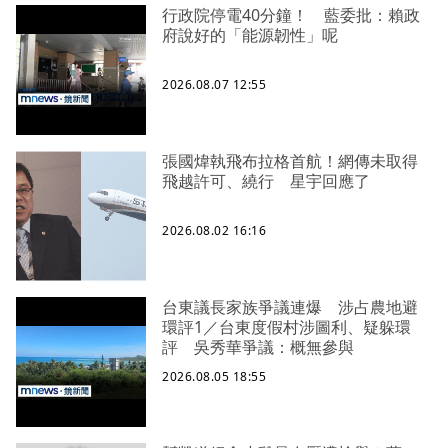
行政院停電40分鐘！ 藍委批：賴政
府說好的「能源韌性」呢
2026.08.07 12:55
張國煒執飛布拉格首航！網傳未取得
飛越許可、繞行 星宇回應了
2026.08.02 16:16
台東議長家族爭議連爆 涉占農地避
環評1／台東度假村涉圖利、疑躲環
評 吳秀華爭議：概無參與
2026.08.05 18:55