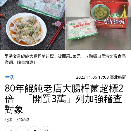
里港文富餛飩大腸桿菌超標，被開罰3萬元。（翻攝自里港文富食品
官網、臉書粉專）
生活
2023.11.06 17:08 臺北時間
80年餛飩老店大腸桿菌超標2
倍 「開罰3萬」列加強稽查
對象
記者
｜
張家瑋