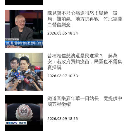
陳見賢不只心痛還很怒！疑遭「設
局」難消氣、地方拱再戰 竹北靠攏
白營留懸念
2026.08.05 18:34
昔稱相信慈濟還是民進黨？ 蔣萬
安：若政府買夠疫苗，民團也不需集
資採購
2026.08.07 10:53
鐵道音樂嘉年華一日站長 竟提供中
國五星徽帽
2026.08.09 18:55