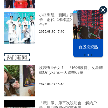
小煜重組「新團」笑喊歡迎買票拿小
卡 兩代《棒棒堂》小煜、小樂首度
合作
2026.08.10 17:40
漢光42演習
台股投資熱
熱門新聞
沒錢養4子女！ 「哈利波特」女星轉
戰OnlyFans一天進帳65萬
2026.08.09 16:46
「廣川漾」第三次說明會 解約戶
爆：建商嗆消保官來再說