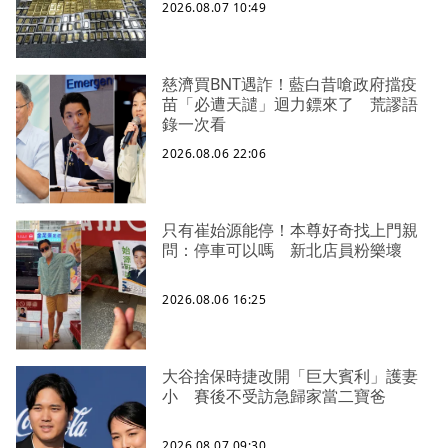
2026.08.07 10:49
慈濟買BNT遇詐！藍白昔嗆政府擋疫
苗「必遭天譴」迴力鏢來了 荒謬語
錄一次看
2026.08.06 22:06
只有崔始源能停！本尊好奇找上門親
問：停車可以嗎 新北店員粉樂壞
2026.08.06 16:25
大谷捨保時捷改開「巨大賓利」護妻
小 賽後不受訪急歸家當二寶爸
2026.08.07 09:30