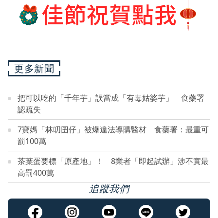
更多新聞
把可以吃的「千年芋」誤當成「有毒姑婆芋」 食藥署
認疏失
7寶媽「林叨囝仔」被爆違法導購醫材 食藥署：最重可
罰100萬
茶葉蛋要標「原產地」！ 8業者「即起試辦」涉不實最
高罰400萬
追蹤我們