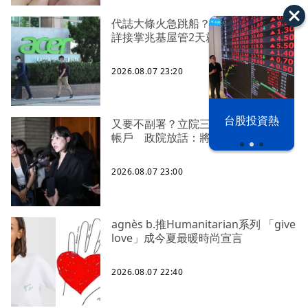
代誌大條火急跳船？ 宏碁派任李文
詳接掌兆基屋管2天就喊撤出！
2026.08.07 23:20
漢光42演習
台股投資熱
又要不副署？立院三讀藍白兒少未來
帳戶 政院放話：將採必要憲政作為
2026.08.07 23:00
agnès b.推Humanitarian系列 「give
love」成今夏最暖時尚宣言
2026.08.07 22:40