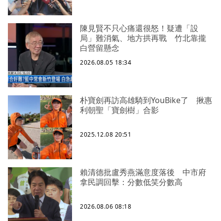
陳見賢不只心痛還很怒！疑遭「設
局」難消氣、地方拱再戰 竹北靠攏
白營留懸念
2026.08.05 18:34
朴寶劍再訪高雄騎到YouBike了 揪惠
利朝聖「寶劍樹」合影
2025.12.08 20:51
賴清德批盧秀燕滿意度落後 中市府
拿民調回擊：分數低笑分數高
2026.08.06 08:18