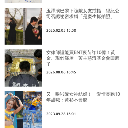
玉澤演巴黎下跪獻女友戒指 經紀公
司否認祕密求婚「是慶生抓拍照」
2025.02.05 15:08
女律師誆能買BNT疫苗詐10億！黃
金、現鈔滿屋 苦主慈濟基金會回應
了
2026.08.06 16:45
又一啦啦隊女神結婚！ 愛情長跑10
年甜喊：黃衫不會脫
2023.09.28 16:01