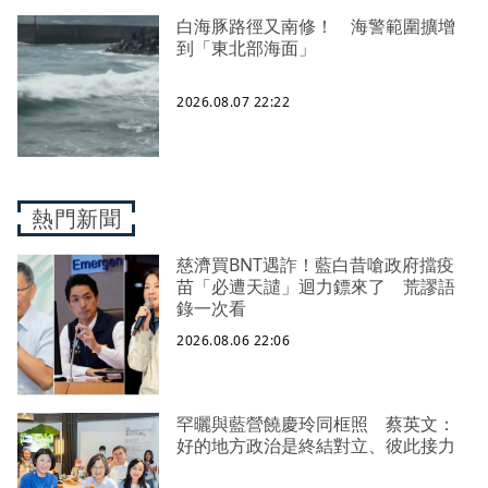
白海豚路徑又南修！ 海警範圍擴增
到「東北部海面」
2026.08.07 22:22
熱門新聞
慈濟買BNT遇詐！藍白昔嗆政府擋疫
苗「必遭天譴」迴力鏢來了 荒謬語
錄一次看
2026.08.06 22:06
罕曬與藍營饒慶玲同框照 蔡英文：
好的地方政治是終結對立、彼此接力