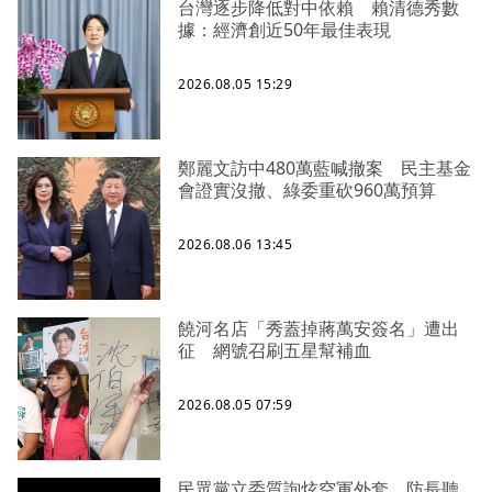
台灣逐步降低對中依賴 賴清德秀數
據：經濟創近50年最佳表現
2026.08.05 15:29
鄭麗文訪中480萬藍喊撤案 民主基金
會證實沒撤、綠委重砍960萬預算
2026.08.06 13:45
饒河名店「秀蓋掉蔣萬安簽名」遭出
征 網號召刷五星幫補血
2026.08.05 07:59
民眾黨立委質詢炫空軍外套 防長聽