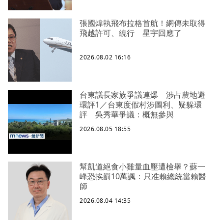
張國煒執飛布拉格首航！網傳未取得
飛越許可、繞行 星宇回應了
2026.08.02 16:16
台東議長家族爭議連爆 涉占農地避
環評1／台東度假村涉圖利、疑躲環
評 吳秀華爭議：概無參與
2026.08.05 18:55
幫凱道絕食小雞量血壓遭檢舉？蘇一
峰恐挨罰10萬諷：只准賴總統當賴醫
師
2026.08.04 14:35