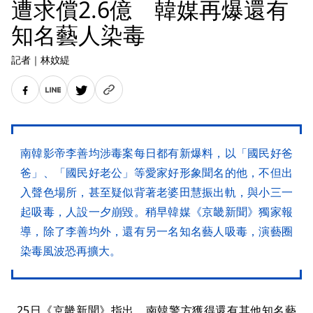
遭求償2.6億 韓媒再爆還有
知名藝人染毒
記者
｜
林妏緹
南韓影帝李善均涉毒案每日都有新爆料，以「國民好爸
爸」、「國民好老公」等愛家好形象聞名的他，不但出
入聲色場所，甚至疑似背著老婆田慧振出軌，與小三一
起吸毒，人設一夕崩毀。稍早韓媒《京畿新聞》獨家報
導，除了李善均外，還有另一名知名藝人吸毒，演藝圈
染毒風波恐再擴大。
25日《京畿新聞》指出，南韓警方獲得還有其他知名藝