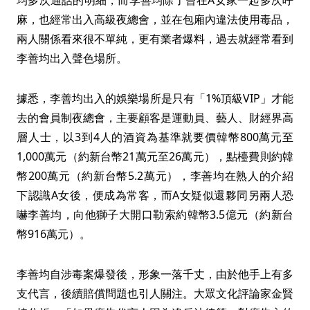
均多次通話的明細，而李善均除了曾在A女家一起多次呼
麻，也經常出入高級夜總會，並在包廂內違法使用毒品，
兩人關係看來很不單純，更有業者爆料，過去就經常看到
李善均出入聲色場所。
據悉，李善均出入的娛樂場所是只有「1%頂級VIP」才能
去的會員制夜總會，主要顧客是運動員、藝人、財經界高
層人士，以3到4人的酒資為基準就要價韓幣800萬元至
1,000萬元（約新台幣21萬元至26萬元），點檯費則約韓
幣200萬元（約新台幣5.2萬元），李善均在熟人的介紹
下認識A女後，便成為常客，而A女疑似還夥同另兩人恐
嚇李善均，向他獅子大開口勒索約韓幣3.5億元（約新台
幣916萬元）。
李善均自涉毒案爆發後，形象一落千丈，由於他手上有多
支代言，後續賠償問題也引人關注。大眾文化評論家金賢