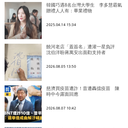
韓國巧遇8名台灣大學生 李多慧霸氣
贈禮人人有：畢業禮物
2025.04.14 15:34
饒河老店「蓋簽名」遭灌一星負評
沈伯洋盼蔣萬安出面勸支持者
2026.08.05 13:50
慈濟買疫苗遭詐！昔遭轟擋疫苗 陳
時中今露面回應
2026.08.07 10:42