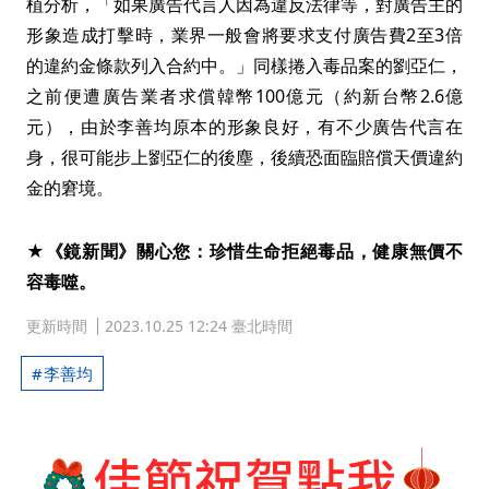
植分析，「如果廣告代言人因為違反法律等，對廣告主的
形象造成打擊時，業界一般會將要求支付廣告費2至3倍
的違約金條款列入合約中。」同樣捲入毒品案的劉亞仁，
之前便遭廣告業者求償韓幣100億元（約新台幣2.6億
元），由於李善均原本的形象良好，有不少廣告代言在
身，很可能步上劉亞仁的後塵，後續恐面臨賠償天價違約
金的窘境。
★《鏡新聞》關心您：珍惜生命拒絕毒品，健康無價不
容毒噬。
更新時間
2023.10.25 12:24 臺北時間
李善均