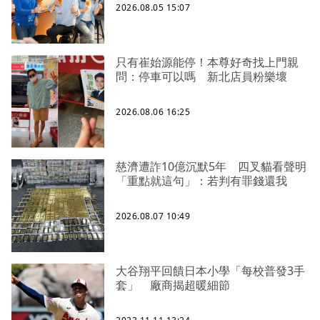
2026.08.05 15:07
只有崔始源能停！本尊好奇找上門親
問：停車可以嗎 新北店員粉樂壞
2026.08.06 16:25
慈濟遭詐10億沉默5年 四叉貓看聲明
「重點就這句」：若判有罪錢還我
2026.08.07 10:49
大谷翔平回饋日本小學「每校普發3手
套」 廠商揭超暖細節