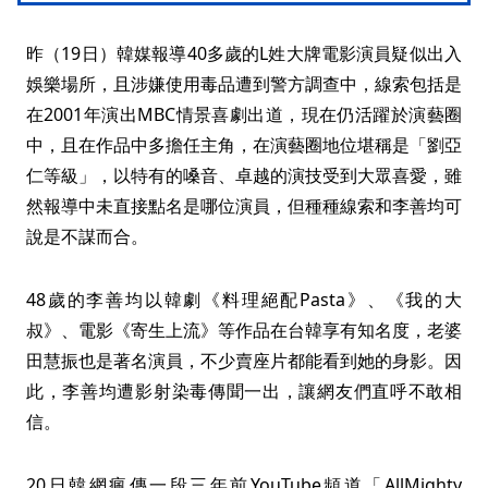
昨（19日）韓媒報導40多歲的L姓大牌電影演員疑似出入
娛樂場所，且涉嫌使用毒品遭到警方調查中，線索包括是
在2001年演出MBC情景喜劇出道，現在仍活躍於演藝圈
中，且在作品中多擔任主角，在演藝圈地位堪稱是「劉亞
仁等級」，以特有的嗓音、卓越的演技受到大眾喜愛，雖
然報導中未直接點名是哪位演員，但種種線索和李善均可
說是不謀而合。
48歲的李善均以韓劇《料理絕配Pasta》、《我的大
叔》、電影《寄生上流》等作品在台韓享有知名度，老婆
田慧振也是著名演員，不少賣座片都能看到她的身影。因
此，李善均遭影射染毒傳聞一出，讓網友們直呼不敢相
信。
20日韓網瘋傳一段三年前YouTube頻道「AllMighty