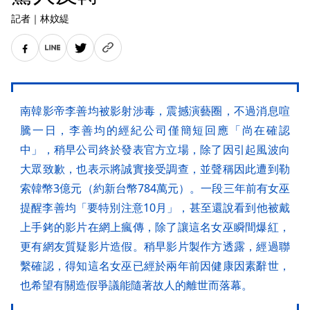
記者
｜
林妏緹
南韓影帝李善均被影射涉毒，震撼演藝圈，不過消息喧
騰一日，李善均的經紀公司僅簡短回應「尚在確認
中」，稍早公司終於發表官方立場，除了因引起風波向
大眾致歉，也表示將誠實接受調查，並聲稱因此遭到勒
索韓幣3億元（約新台幣784萬元）。一段三年前有女巫
提醒李善均「要特別注意10月」，甚至還說看到他被戴
上手銬的影片在網上瘋傳，除了讓這名女巫瞬間爆紅，
更有網友質疑影片造假。稍早影片製作方透露，經過聯
繫確認，得知這名女巫已經於兩年前因健康因素辭世，
也希望有關造假爭議能隨著故人的離世而落幕。