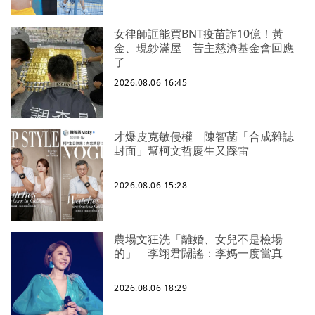
女律師誆能買BNT疫苗詐10億！黃
金、現鈔滿屋 苦主慈濟基金會回應
了
2026.08.06 16:45
才爆皮克敏侵權 陳智菡「合成雜誌
封面」幫柯文哲慶生又踩雷
2026.08.06 15:28
農場文狂洗「離婚、女兒不是檢場
的」 李翊君闢謠：李媽一度當真
2026.08.06 18:29