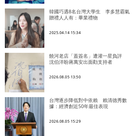
韓國巧遇8名台灣大學生 李多慧霸氣
贈禮人人有：畢業禮物
2025.04.14 15:34
饒河老店「蓋簽名」遭灌一星負評
沈伯洋盼蔣萬安出面勸支持者
2026.08.05 13:50
台灣逐步降低對中依賴 賴清德秀數
據：經濟創近50年最佳表現
2026.08.05 15:29