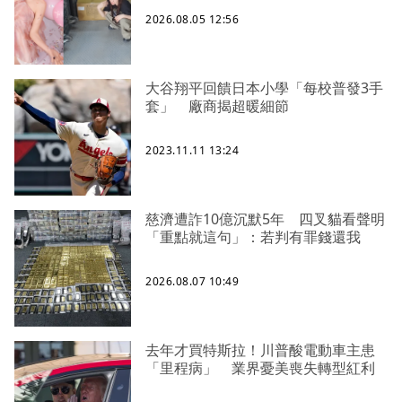
2026.08.05 12:56
大谷翔平回饋日本小學「每校普發3手
套」 廠商揭超暖細節
2023.11.11 13:24
慈濟遭詐10億沉默5年 四叉貓看聲明
「重點就這句」：若判有罪錢還我
2026.08.07 10:49
去年才買特斯拉！川普酸電動車主患
「里程病」 業界憂美喪失轉型紅利