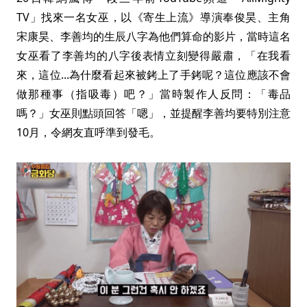
TV」找來一名女巫，以《寄生上流》導演奉俊昊、主角
宋康昊、李善均的生辰八字為他們算命的影片，當時這名
女巫看了李善均的八字後表情立刻變得嚴肅，「在我看
來，這位...為什麼看起來被銬上了手銬呢？這位應該不會
做那種事（指吸毒）吧？」當時製作人反問：「毒品
嗎？」女巫則點頭回答「嗯」，並提醒李善均要特別注意
10月，令網友直呼準到發毛。