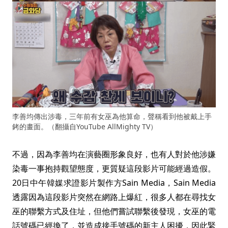
李善均傳出涉毒，三年前有女巫為他算命，聲稱看到他被戴上手
銬的畫面。（翻攝自YouTube AllMighty TV）
不過，因為李善均在演藝圈形象良好，也有人對於他涉嫌
染毒一事抱持觀望態度，更質疑這段影片可能經過造假。
20日中午韓媒求證影片製作方Sain Media，Sain Media
透露因為這段影片突然在網路上爆紅，很多人都在尋找女
巫的聯繫方式及住址，但他們嘗試聯繫後發現，女巫的電
話號碼已經換了，並造成接手號碼的新主人困擾，因此緊