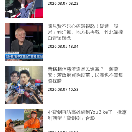
2026.08.07 08:23
陳見賢不只心痛還很怒！疑遭「設
局」難消氣、地方拱再戰 竹北靠攏
白營留懸念
2026.08.05 18:34
昔稱相信慈濟還是民進黨？ 蔣萬
安：若政府買夠疫苗，民團也不需集
資採購
2026.08.07 10:53
朴寶劍再訪高雄騎到YouBike了 揪惠
利朝聖「寶劍樹」合影