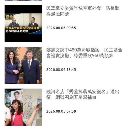
民眾黨立委質詢炫空軍外套 防長聽
得滿臉問號
2026.08.06 09:55
鄭麗文訪中480萬藍喊撤案 民主基金
會證實沒撤、綠委重砍960萬預算
2026.08.06 13:45
饒河名店「秀蓋掉蔣萬安簽名」遭出
征 網號召刷五星幫補血
2026.08.05 07:59