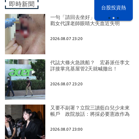
即時新聞
漢光42演習
台股投資熱
一句「請回去坐好」 特教生持斷掃把
戳女代課老師眼睛大失血近失明
2026.08.07 23:20
代誌大條火急跳船？ 宏碁派任李文
詳接掌兆基屋管2天就喊撤出！
2026.08.07 23:20
又要不副署？立院三讀藍白兒少未來
帳戶 政院放話：將採必要憲政作為
2026.08.07 23:00