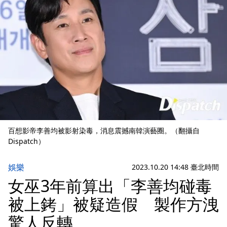
百想影帝李善均被影射染毒，消息震撼南韓演藝圈。（翻攝自
Dispatch）
娛樂
2023.10.20 14:48 臺北時間
女巫3年前算出「李善均碰毒
被上銬」被疑造假 製作方洩
驚人反轉