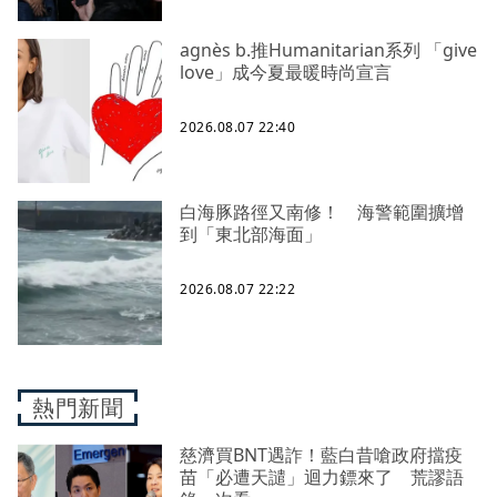
agnès b.推Humanitarian系列 「give
love」成今夏最暖時尚宣言
2026.08.07 22:40
白海豚路徑又南修！ 海警範圍擴增
到「東北部海面」
2026.08.07 22:22
熱門新聞
慈濟買BNT遇詐！藍白昔嗆政府擋疫
苗「必遭天譴」迴力鏢來了 荒謬語