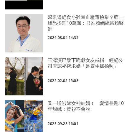
幫凱道絕食小雞量血壓遭檢舉？蘇一
峰恐挨罰10萬諷：只准賴總統當賴醫
師
2026.08.04 14:35
玉澤演巴黎下跪獻女友戒指 經紀公
司否認祕密求婚「是慶生抓拍照」
2025.02.05 15:08
又一啦啦隊女神結婚！ 愛情長跑10
年甜喊：黃衫不會脫
2023.09.28 16:01