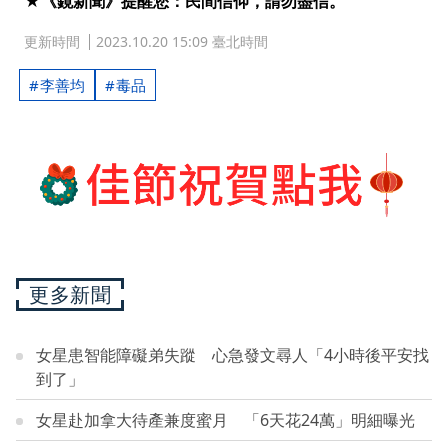
★《鏡新聞》提醒您：民間信仰，請勿盡信。
更新時間
2023.10.20 15:09 臺北時間
李善均
毒品
更多新聞
女星患智能障礙弟失蹤 心急發文尋人「4小時後平安找
到了」
女星赴加拿大待產兼度蜜月 「6天花24萬」明細曝光