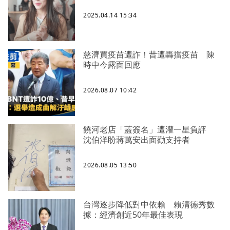
2025.04.14 15:34
慈濟買疫苗遭詐！昔遭轟擋疫苗 陳
時中今露面回應
2026.08.07 10:42
饒河老店「蓋簽名」遭灌一星負評
沈伯洋盼蔣萬安出面勸支持者
2026.08.05 13:50
台灣逐步降低對中依賴 賴清德秀數
據：經濟創近50年最佳表現