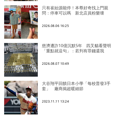
只有崔始源能停！本尊好奇找上門親
問：停車可以嗎 新北店員粉樂壞
2026.08.06 16:25
慈濟遭詐10億沉默5年 四叉貓看聲明
「重點就這句」：若判有罪錢還我
2026.08.07 10:49
大谷翔平回饋日本小學「每校普發3手
套」 廠商揭超暖細節
2023.11.11 13:24