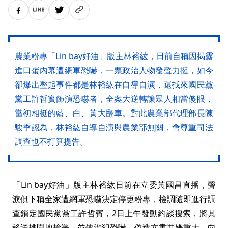
農業粉專「Lin bay好油」版主林裕紘，日前自稱因揭露
進口蛋內幕遭網軍恐嚇，一票政治人物發聲力挺，如今
卻爆出整起事件都是林裕紘在自導自演，還找來國民黨
黨工許哲賓飾演恐嚇者，全案大逆轉讓眾人相當傻眼，
當初相挺的藍、白、黃大翻車。對此農業部代理部長陳
駿季認為，林裕紘自導自演與農業部無關，會尊重司法
調查也不打算提告。
「Lin bay好油」版主林裕紘日前在立委黃國昌直播，聲
淚俱下稱全家遭網軍恐嚇決定停更粉專，檢調隨即進行調
查鎖定國民黨黨工許哲賓，2日上午發動約談搜索，將其
移送桃園地檢署，並依涉犯恐嚇、偽造文書罪嫌重大，向