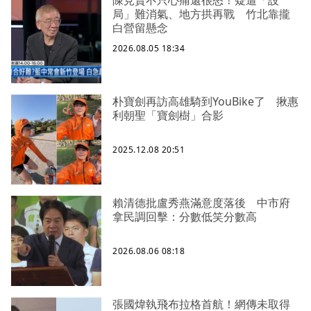
局」難消氣、地方拱再戰 竹北靠攏
白營留懸念
2026.08.05 18:34
朴寶劍再訪高雄騎到YouBike了 揪惠
利朝聖「寶劍樹」合影
2025.12.08 20:51
賴清德批盧秀燕滿意度落後 中市府
拿民調回擊：分數低笑分數高
2026.08.06 08:18
張國煒執飛布拉格首航！網傳未取得