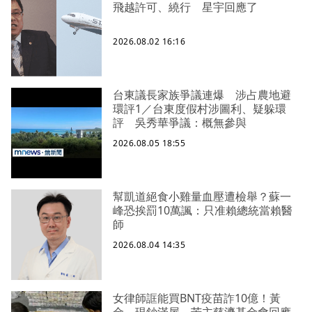
飛越許可、繞行 星宇回應了
2026.08.02 16:16
台東議長家族爭議連爆 涉占農地避
環評1／台東度假村涉圖利、疑躲環
評 吳秀華爭議：概無參與
2026.08.05 18:55
幫凱道絕食小雞量血壓遭檢舉？蘇一
峰恐挨罰10萬諷：只准賴總統當賴醫
師
2026.08.04 14:35
女律師誆能買BNT疫苗詐10億！黃
金、現鈔滿屋 苦主慈濟基金會回應