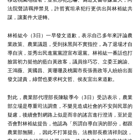
法院聲請羈押禁見，許哲賓坦承犯行更供出與林裕紘共
謀，讓案件大逆轉。
林裕紘今（3日）一早發文道歉，表示自己多年來評論農
業政策、農業議題，受到抹黑與不實指控，為了退場才自
導自演，並秀出民進黨黨證宣布退黨。林裕紘一番話也打
臉當初力挺他的藍白黃政客，議員徐巧芯、立委王婉諭、
王鴻薇、黃國昌、黃珊珊及桃園市長張善政等人紛紛出面
發文譴責，綠營也要求柯文哲、侯友宜出來道歉。
對此，農業部代理部長陳駿季今（3日）受訪表示，農業
部立場是尊重司法調查，不樂見造成社會的不安與民眾的
疑慮，後續會對網路上似是而非的謠言進行澄清，至於是
否會對林裕紘提告，他認為「所謂自導自演的部分，都跟
農業部無關」，因此不打算提告。法務部長蔡清祥則說，