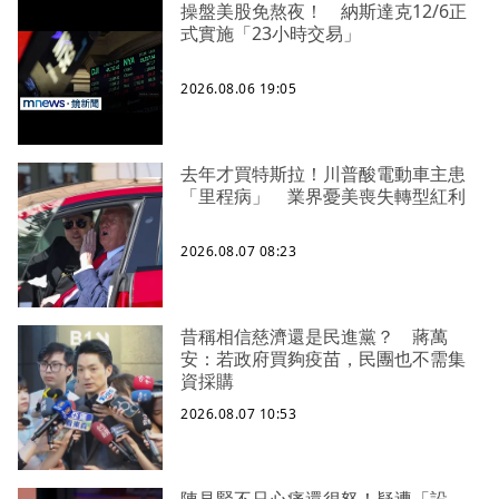
操盤美股免熬夜！ 納斯達克12/6正
式實施「23小時交易」
2026.08.06 19:05
去年才買特斯拉！川普酸電動車主患
「里程病」 業界憂美喪失轉型紅利
2026.08.07 08:23
昔稱相信慈濟還是民進黨？ 蔣萬
安：若政府買夠疫苗，民團也不需集
資採購
2026.08.07 10:53
陳見賢不只心痛還很怒！疑遭「設