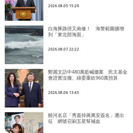
2026.08.05 15:29
白海豚路徑又南修！ 海警範圍擴增
到「東北部海面」
2026.08.07 22:22
鄭麗文訪中480萬藍喊撤案 民主基金
會證實沒撤、綠委重砍960萬預算
2026.08.06 13:45
饒河名店「秀蓋掉蔣萬安簽名」遭出
征 網號召刷五星幫補血