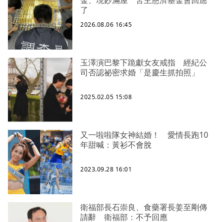
了
2026.08.06 16:45
玉澤演巴黎下跪獻女友戒指 經紀公
司否認祕密求婚「是慶生抓拍照」
2025.02.05 15:08
又一啦啦隊女神結婚！ 愛情長跑10
年甜喊：黃衫不會脫
2023.09.28 16:01
衛福部長石崇良、食藥署長姜至剛傳
請辭 衛福部：不予回應