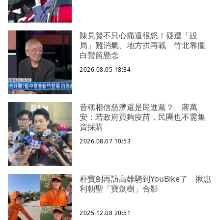
陳見賢不只心痛還很怒！疑遭「設
局」難消氣、地方拱再戰 竹北靠攏
白營留懸念
2026.08.05 18:34
昔稱相信慈濟還是民進黨？ 蔣萬
安：若政府買夠疫苗，民團也不需集
資採購
2026.08.07 10:53
朴寶劍再訪高雄騎到YouBike了 揪惠
利朝聖「寶劍樹」合影
2025.12.08 20:51