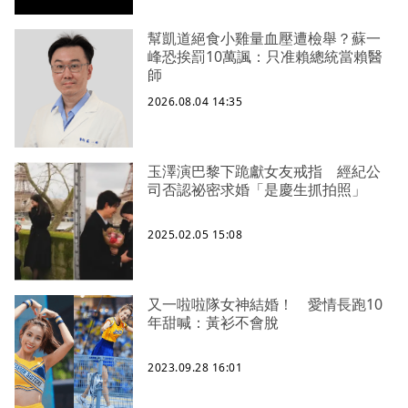
幫凱道絕食小雞量血壓遭檢舉？蘇一
峰恐挨罰10萬諷：只准賴總統當賴醫
師
2026.08.04 14:35
玉澤演巴黎下跪獻女友戒指 經紀公
司否認祕密求婚「是慶生抓拍照」
2025.02.05 15:08
又一啦啦隊女神結婚！ 愛情長跑10
年甜喊：黃衫不會脫
2023.09.28 16:01