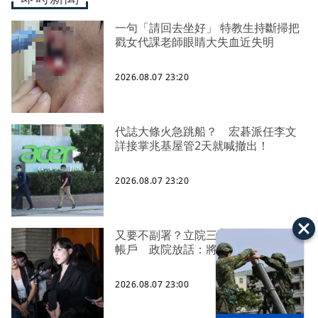
一句「請回去坐好」 特教生持斷掃把
戳女代課老師眼睛大失血近失明
2026.08.07 23:20
代誌大條火急跳船？ 宏碁派任李文
詳接掌兆基屋管2天就喊撤出！
2026.08.07 23:20
又要不副署？立院三讀藍白兒少未來
帳戶 政院放話：將採必要憲政作為
2026.08.07 23:00