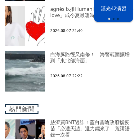
漢光42演習
agnès b.推Humanitarian系列 「give
love」成今夏最暖時尚宣言
2026.08.07 22:40
白海豚路徑又南修！ 海警範圍擴增
到「東北部海面」
2026.08.07 22:22
熱門新聞
慈濟買BNT遇詐！藍白昔嗆政府擋疫
苗「必遭天譴」迴力鏢來了 荒謬語
錄一次看