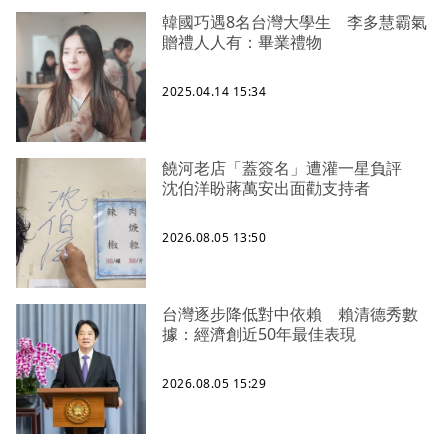
韓國巧遇8名台灣大學生 李多慧霸氣
贈禮人人有：畢業禮物
2025.04.14 15:34
饒河老店「蓋簽名」遭灌一星負評
沈伯洋盼蔣萬安出面勸支持者
2026.08.05 13:50
台灣逐步降低對中依賴 賴清德秀數
據：經濟創近50年最佳表現
2026.08.05 15:29