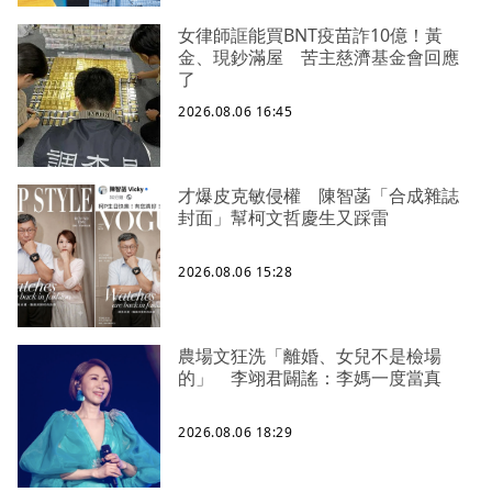
女律師誆能買BNT疫苗詐10億！黃
金、現鈔滿屋 苦主慈濟基金會回應
了
2026.08.06 16:45
才爆皮克敏侵權 陳智菡「合成雜誌
封面」幫柯文哲慶生又踩雷
2026.08.06 15:28
農場文狂洗「離婚、女兒不是檢場
的」 李翊君闢謠：李媽一度當真
2026.08.06 18:29