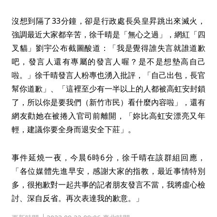
沒想到隔了33分鐘，卻是行政處長吳皇昇跳出來滅火，
強調最近大家都辛苦，徐千晴是「無心之過」，網紅「四
叉貓」劉宇公布截圖酸道：「我是覺得誰失言就誰道歉
吧，發言人還有專屬的發言人喔？是不是想墊高自己
啦。」徐千晴發言人粉專也湧入批評，「自己出包，長官
幫你道歉」、「這裡至少有一半以上的人都被高虹安封鎖
了，所以你是要我們（新竹市民）看什麼內容啦」，還有
網友勸她在被捲入官司前離開，「妳比高虹安漂亮又年
輕，建議你要全身而退安全下莊」。
事件延燒一夜，今晨6時6分，徐千晴在該群組回應，
「各位媒體先進早安，感謝大家的指教，最近事情特別
多，很抱歉對一起共事的記者朋友發言不當，我將虛心檢
討、深自反省。再次表達我的歉意。」