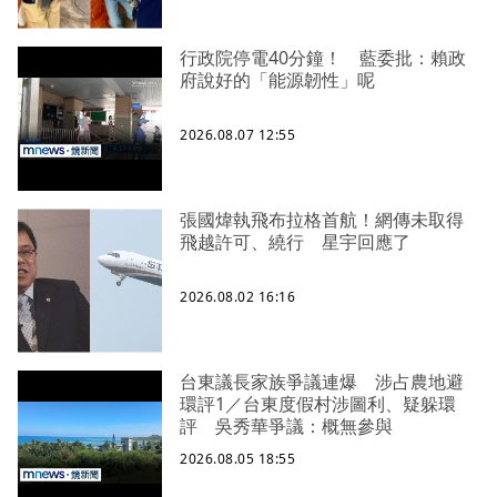
行政院停電40分鐘！ 藍委批：賴政
府說好的「能源韌性」呢
2026.08.07 12:55
張國煒執飛布拉格首航！網傳未取得
飛越許可、繞行 星宇回應了
2026.08.02 16:16
台東議長家族爭議連爆 涉占農地避
環評1／台東度假村涉圖利、疑躲環
評 吳秀華爭議：概無參與
2026.08.05 18:55