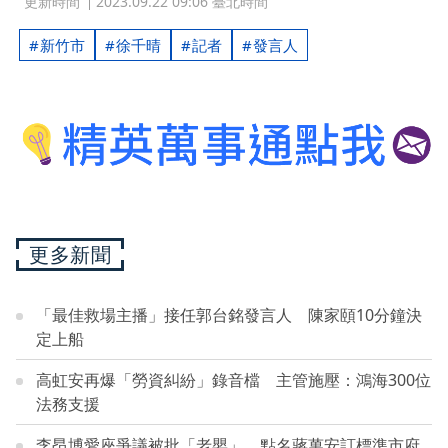
更新時間
2023.09.22 09:06 臺北時間
新竹市
徐千晴
記者
發言人
更多新聞
「最佳救場主播」接任郭台銘發言人 陳家頤10分鐘決
定上船
高虹安再爆「勞資糾紛」錄音檔 主管施壓：鴻海300位
法務支援
李昂博愛座爭議被批「老嬰」 點名蔣萬安訂標準市府