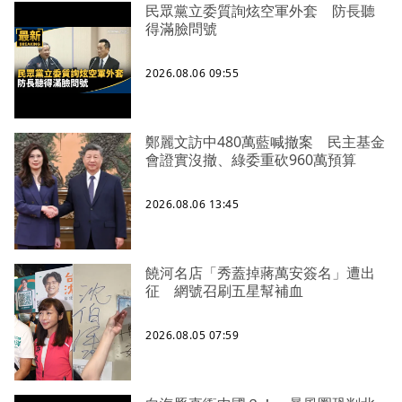
民眾黨立委質詢炫空軍外套 防長聽
得滿臉問號
2026.08.06 09:55
鄭麗文訪中480萬藍喊撤案 民主基金
會證實沒撤、綠委重砍960萬預算
2026.08.06 13:45
饒河名店「秀蓋掉蔣萬安簽名」遭出
征 網號召刷五星幫補血
2026.08.05 07:59