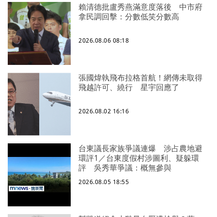
賴清德批盧秀燕滿意度落後 中市府
拿民調回擊：分數低笑分數高
2026.08.06 08:18
張國煒執飛布拉格首航！網傳未取得
飛越許可、繞行 星宇回應了
2026.08.02 16:16
台東議長家族爭議連爆 涉占農地避
環評1／台東度假村涉圖利、疑躲環
評 吳秀華爭議：概無參與
2026.08.05 18:55