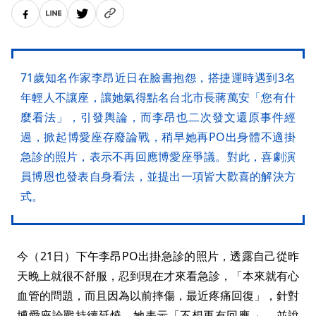
71歲知名作家李昂近日在臉書抱怨，搭捷運時遇到3名
年輕人不讓座，讓她氣得點名台北市長蔣萬安「您有什
麼看法」，引發輿論，而李昂也二次發文還原事件經
過，掀起博愛座存廢論戰，稍早她再PO出身體不適掛
急診的照片，表示不再回應博愛座爭議。對此，喜劇演
員博恩也發表自身看法，並提出一項皆大歡喜的解決方
式。
今（21日）下午李昂PO出掛急診的照片，透露自己從昨
天晚上就很不舒服，忍到現在才來看急診，「本來就有心
血管的問題，而且因為以前摔傷，最近疼痛回復」，針對
博愛座論戰持續延燒，她表示「不想再有回應 」，並說