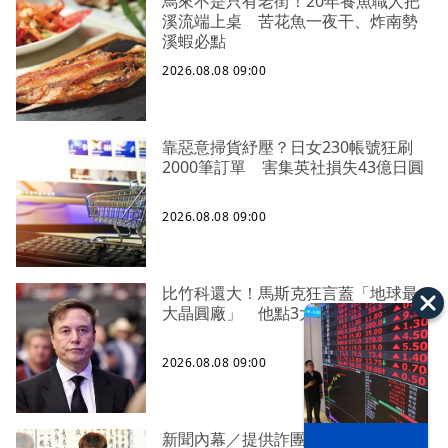
烏來不是只有老街！20年養魚職人把
溪流端上桌 苦花魚一夜干、炸南勢
溪蝦必點
2026.08.08 09:00
靠惡意掃貨紓壓？日女230帳號狂刷
2000筆訂單 害集英社損失43億日圓
2026.08.08 09:00
比竹科還大！馬斯克狂言蓋「地球最
大晶圓廠」 他點3大隱憂
2026.08.08 09:00
新聞內幕／提供詐團提款卡害人上