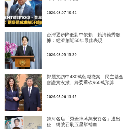
2026.08.07 10:42
台灣逐步降低對中依賴 賴清德秀數
據：經濟創近50年最佳表現
2026.08.05 15:29
鄭麗文訪中480萬藍喊撤案 民主基金
會證實沒撤、綠委重砍960萬預算
2026.08.06 13:45
饒河名店「秀蓋掉蔣萬安簽名」遭出
征 網號召刷五星幫補血