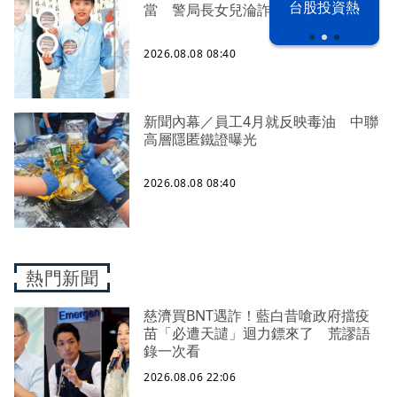
漢光42演習
台股投資熱
當 警局長女兒淪詐騙犯遭判刑
2026.08.08 08:40
新聞內幕／員工4月就反映毒油 中聯
高層隱匿鐵證曝光
2026.08.08 08:40
熱門新聞
慈濟買BNT遇詐！藍白昔嗆政府擋疫
苗「必遭天譴」迴力鏢來了 荒謬語
錄一次看
2026.08.06 22:06