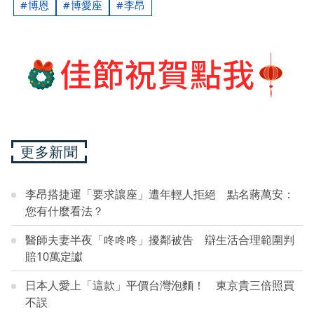
博恩
博愛座
李昂
更多新聞
李昂搭捷運「要求讓座」遭年輕人拒絕 點名蔣萬安：
您有什麼看法？
醫師夫妻半夜「咚咚咚」擾鄰被告 辯生活合理範圍判
賠10萬定讞
日本人愛上「這款」平價台灣泡麵！ 東京貴三倍照買
不誤