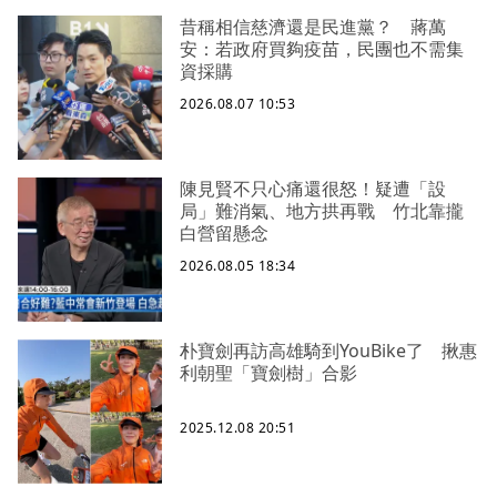
昔稱相信慈濟還是民進黨？ 蔣萬
安：若政府買夠疫苗，民團也不需集
資採購
2026.08.07 10:53
陳見賢不只心痛還很怒！疑遭「設
局」難消氣、地方拱再戰 竹北靠攏
白營留懸念
2026.08.05 18:34
朴寶劍再訪高雄騎到YouBike了 揪惠
利朝聖「寶劍樹」合影
2025.12.08 20:51