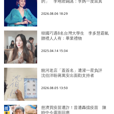
的」 李翊君闢謠：李媽一度當真
2026.08.06 18:29
韓國巧遇8名台灣大學生 李多慧霸氣
贈禮人人有：畢業禮物
2025.04.14 15:34
饒河老店「蓋簽名」遭灌一星負評
沈伯洋盼蔣萬安出面勸支持者
2026.08.05 13:50
慈濟買疫苗遭詐！昔遭轟擋疫苗 陳
時中今露面回應