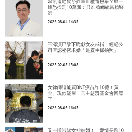
幫凱道絕食小雞量血壓遭檢舉？蘇一
峰恐挨罰10萬諷：只准賴總統當賴醫
師
2026.08.04 14:35
玉澤演巴黎下跪獻女友戒指 經紀公
司否認祕密求婚「是慶生抓拍照」
2025.02.05 15:08
女律師誆能買BNT疫苗詐10億！黃
金、現鈔滿屋 苦主慈濟基金會回應
了
2026.08.06 16:45
又一啦啦隊女神結婚！ 愛情長跑10