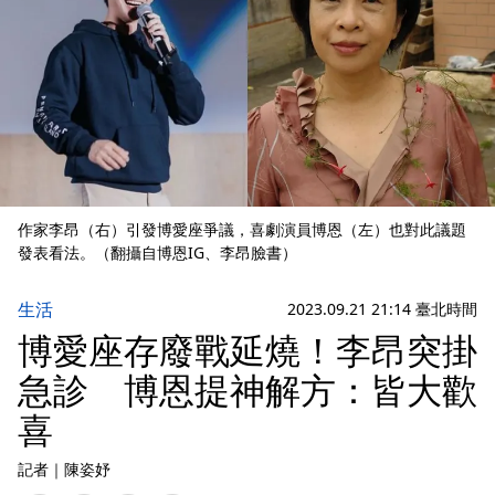
作家李昂（右）引發博愛座爭議，喜劇演員博恩（左）也對此議題
發表看法。（翻攝自博恩IG、李昂臉書）
生活
2023.09.21 21:14 臺北時間
博愛座存廢戰延燒！李昂突掛
急診 博恩提神解方：皆大歡
喜
記者
｜
陳姿妤