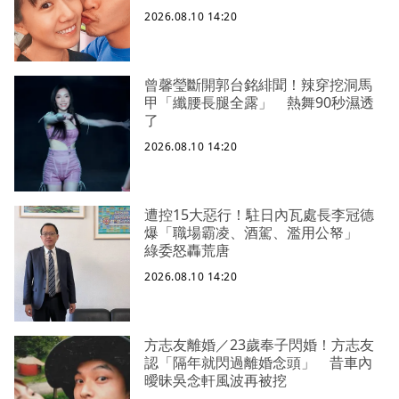
2026.08.10 14:20
曾馨瑩斷開郭台銘緋聞！辣穿挖洞馬
甲「纖腰長腿全露」 熱舞90秒濕透
了
2026.08.10 14:20
遭控15大惡行！駐日內瓦處長李冠德
爆「職場霸凌、酒駕、濫用公帑」
綠委怒轟荒唐
2026.08.10 14:20
方志友離婚／23歲奉子閃婚！方志友
認「隔年就閃過離婚念頭」 昔車內
曖昧吳念軒風波再被挖