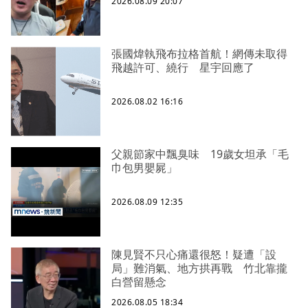
2026.08.09 20:07
張國煒執飛布拉格首航！網傳未取得
飛越許可、繞行 星宇回應了
2026.08.02 16:16
父親節家中飄臭味 19歲女坦承「毛
巾包男嬰屍」
2026.08.09 12:35
陳見賢不只心痛還很怒！疑遭「設
局」難消氣、地方拱再戰 竹北靠攏
白營留懸念
2026.08.05 18:34