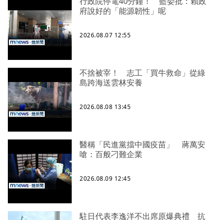
行政院停電40分鐘！ 藍委批：賴政
府說好的「能源韌性」呢
2026.08.07 12:55
不捨被宰！ 志工「買牛救命」從綠
島跨海送雲林安養
2026.08.08 13:45
醫稱「民進黨擋中國疫苗」 蔣萬安
嗆：百般刁難企業
2026.08.09 12:45
駐日代表李逸洋不出席原爆典禮 抗