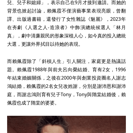
兒、兒子和媳婦」，表示自己在9月才接到邀請。而她的
背景也掀起討論，賴佩霞不僅演藝事業表現亮眼，曾翻
譯、出版過書籍，還發行了女性雜誌《魅麗》，2023年
在夯劇《人選之人-造浪者》中飾演總統候選人「林月
真」，劇中清廉親民的形象深植人心，如今真的投入總統
大選，更讓外界拭目以待她的表現。
而賴佩霞除了「斜槓人生」引人關注，家庭更是熱議話
題。賴佩霞1988年與前夫呂向榮結婚、育有2女，1996
年結束婚姻關係，之後在2000年與創業投資圈名人謝志
鴻結婚，賴佩霞的2名女兒改姓謝，分別是謝沛恩和謝沛
庭，而謝志鴻則育有兒子Tony，Tony與隋棠結婚後，賴
佩霞也成了隋棠的婆婆。