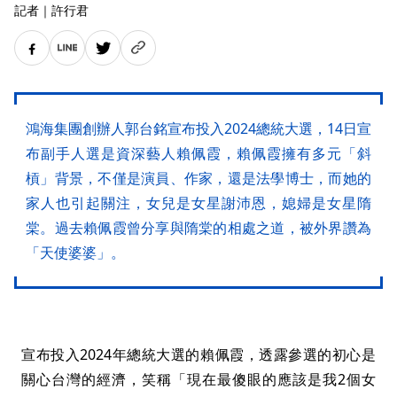
記者
｜
許行君
鴻海集團創辦人郭台銘宣布投入2024總統大選，14日宣
布副手人選是資深藝人賴佩霞，賴佩霞擁有多元「斜
槓」背景，不僅是演員、作家，還是法學博士，而她的
家人也引起關注，女兒是女星謝沛恩，媳婦是女星隋
棠。過去賴佩霞曾分享與隋棠的相處之道，被外界讚為
「天使婆婆」。
宣布投入2024年總統大選的賴佩霞，透露參選的初心是
關心台灣的經濟，笑稱「現在最傻眼的應該是我2個女