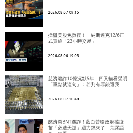
2026.08.07 09:15
操盤美股免熬夜！ 納斯達克12/6正
式實施「23小時交易」
2026.08.06 19:05
慈濟遭詐10億沉默5年 四叉貓看聲明
「重點就這句」：若判有罪錢還我
2026.08.07 10:49
慈濟買BNT遇詐！藍白昔嗆政府擋疫
苗「必遭天譴」迴力鏢來了 荒謬語