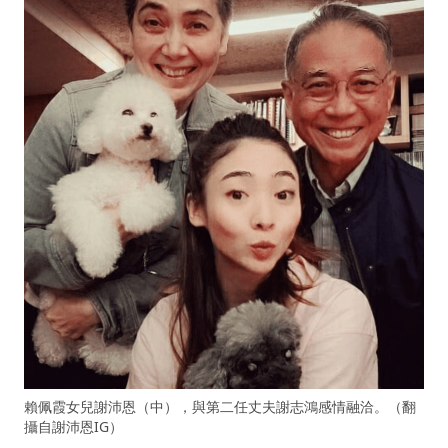
賴佩霞女兒謝沛恩（中），與第二任丈夫謝志鴻感情融洽。（翻
攝自謝沛恩IG）