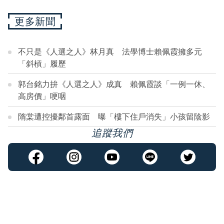
更多新聞
不只是《人選之人》林月真 法學博士賴佩霞擁多元
「斜槓」履歷
郭台銘力拚《人選之人》成真 賴佩霞談「一例一休、
高房價」哽咽
隋棠遭控擾鄰首露面 曝「樓下住戶消失」小孩留陰影
追蹤我們