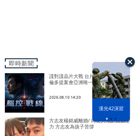
即時新聞
諜對諜晶片大戰 台片《腦控戰線》多
倫多提案會亞洲唯一入選
2026.08.10 14:20
漢光42演習
方志友楊銘威離婚/ 向友人傾訴婚姻壓
力 方志友為孩子苦撐