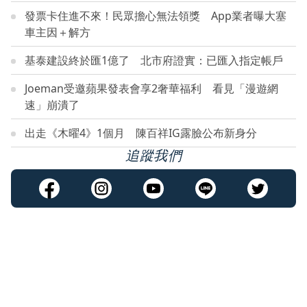
發票卡住進不來！民眾擔心無法領獎 App業者曝大塞
車主因＋解方
基泰建設終於匯1億了 北市府證實：已匯入指定帳戶
Joeman受邀蘋果發表會享2奢華福利 看見「漫遊網
速」崩潰了
出走《木曜4》1個月 陳百祥IG露臉公布新身分
追蹤我們