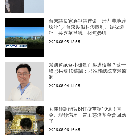
台東議長家族爭議連爆 涉占農地避
環評1／台東度假村涉圖利、疑躲環
評 吳秀華爭議：概無參與
2026.08.05 18:55
幫凱道絕食小雞量血壓遭檢舉？蘇一
峰恐挨罰10萬諷：只准賴總統當賴醫
師
2026.08.04 14:35
女律師誆能買BNT疫苗詐10億！黃
金、現鈔滿屋 苦主慈濟基金會回應
了
2026.08.06 16:45