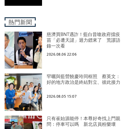
熱門新聞
慈濟買BNT遇詐！藍白昔嗆政府擋疫
苗「必遭天譴」迴力鏢來了 荒謬語
錄一次看
2026.08.06 22:06
罕曬與藍營饒慶玲同框照 蔡英文：
好的地方政治是終結對立、彼此接力
2026.08.05 15:07
只有崔始源能停！本尊好奇找上門親
問：停車可以嗎 新北店員粉樂壞