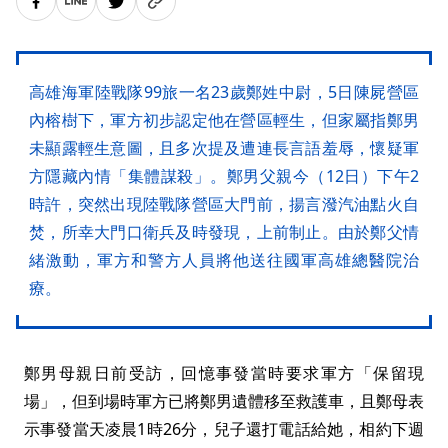
高雄海軍陸戰隊99旅一名23歲鄭姓中尉，5日陳屍營區
內榕樹下，軍方初步認定他在營區輕生，但家屬指鄭男
未顯露輕生意圖，且多次提及遭連長言語羞辱，懷疑軍
方隱藏內情「集體謀殺」。鄭男父親今（12日）下午2
時許，突然出現陸戰隊營區大門前，揚言潑汽油點火自
焚，所幸大門口衛兵及時發現，上前制止。由於鄭父情
緒激動，軍方和警方人員將他送往國軍高雄總醫院治
療。
鄭男母親日前受訪，回憶事發當時要求軍方「保留現
場」，但到場時軍方已將鄭男遺體移至救護車，且鄭母表
示事發當天凌晨1時26分，兒子還打電話給她，相約下週