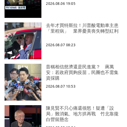
2026.08.06 19:05
去年才買特斯拉！川普酸電動車主患
「里程病」 業界憂美喪失轉型紅利
2026.08.07 08:23
昔稱相信慈濟還是民進黨？ 蔣萬
安：若政府買夠疫苗，民團也不需集
資採購
2026.08.07 10:53
陳見賢不只心痛還很怒！疑遭「設
局」難消氣、地方拱再戰 竹北靠攏
白營留懸念