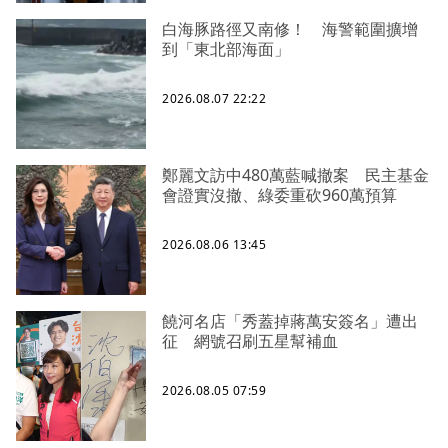
白海豚路徑又南修！ 海警範圍擴增
到「東北部海面」
2026.08.07 22:22
鄭麗文訪中480萬藍喊撤案 民主基金
會證實沒撤、綠委重砍960萬預算
2026.08.06 13:45
饒河名店「秀蓋掉蔣萬安簽名」遭出
征 網號召刷五星幫補血
2026.08.05 07:59