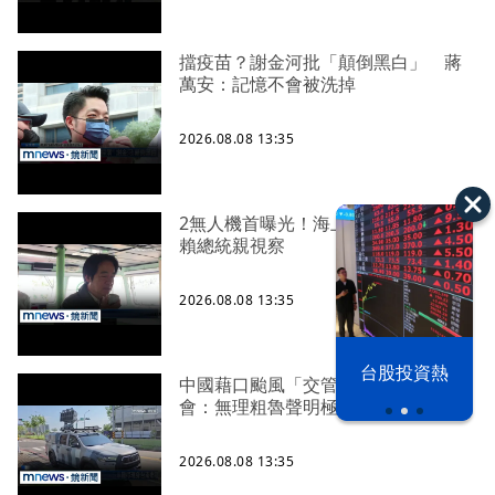
擋疫苗？謝金河批「顛倒黑白」 蔣
萬安：記憶不會被洗掉
2026.08.08 13:35
2無人機首曝光！海上俯衝模擬攻擊
賴總統親視察
2026.08.08 13:35
漢光42演習
台股投資熱
中國藉口颱風「交管」台海 陸委
會：無理粗魯聲明極其可笑
2026.08.08 13:35