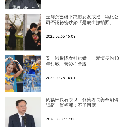
玉澤演巴黎下跪獻女友戒指 經紀公
司否認祕密求婚「是慶生抓拍照」
2025.02.05 15:08
又一啦啦隊女神結婚！ 愛情長跑10
年甜喊：黃衫不會脫
2023.09.28 16:01
衛福部長石崇良、食藥署長姜至剛傳
請辭 衛福部：不予回應
2026.08.07 17:08