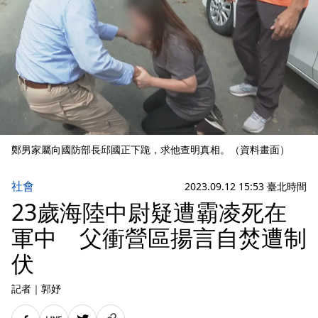
鄭男家屬向國防部長邱國正下跪，求他查明真相。（資料畫面）
社會
2023.09.12 15:53 臺北時間
23歲海陸中尉疑遭霸凌死在
軍中 父衝營區揚言自焚遭制
伏
記者
｜
郭妤