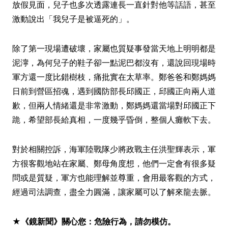
放假見面，兒子也多次透露連長一直針對他等話語，甚至
激動說出「我兒子是被逼死的」。
除了第一現場遭破壞，家屬也質疑事發當天地上明明都是
泥濘，為何兒子的鞋子卻一點泥巴都沒有，還說回現場時
軍方還一度比錯樹枝，痛批實在太草率。鄭爸爸和鄭媽媽
日前到營區招魂，遇到國防部長邱國正，邱國正向兩人道
歉，但兩人情緒還是非常激動，鄭媽媽還當場對邱國正下
跪，希望部長給真相，一度幾乎昏倒，整個人癱軟下去。
對於相關控訴，海軍陸戰隊少將政戰主任洪聖輝表示，軍
方很客觀地站在家屬、鄭母角度想，他們一定會有很多疑
問或是質疑，軍方也能理解並尊重，會用最客觀的方式，
經過司法調查，盡全力圓滿，讓家屬可以了解來龍去脈。
★《鏡新聞》關心您：危險行為，請勿模仿。