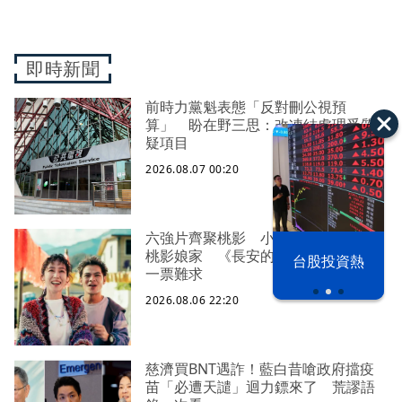
即時新聞
前時力黨魁表態「反對刪公視預
算」 盼在野三思：改凍結處理受質
疑項目
2026.08.07 00:20
六強片齊聚桃影 小薰《祖先鬼》回
以色列 穹頂
桃影娘家 《長安的荔枝》桃影加映
台股投資熱
之下
一票難求
2026.08.06 22:20
慈濟買BNT遇詐！藍白昔嗆政府擋疫
苗「必遭天譴」迴力鏢來了 荒謬語