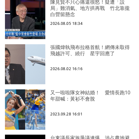
陳見賢不只心痛還很怒！疑遭「設
局」難消氣、地方拱再戰 竹北靠攏
白營留懸念
2026.08.05 18:34
張國煒執飛布拉格首航！網傳未取得
飛越許可、繞行 星宇回應了
2026.08.02 16:16
又一啦啦隊女神結婚！ 愛情長跑10
年甜喊：黃衫不會脫
2023.09.28 16:01
台東議長家族爭議連爆 涉占農地避