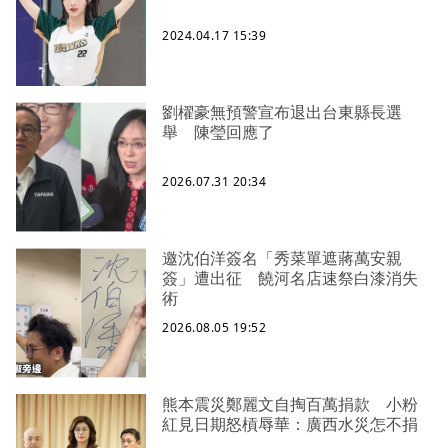
2024.04.17 15:39
劉櫂豪無預警宣布退出台東縣長選
舉 陳瑩回應了
2026.07.31 20:34
邀沈伯洋簽名「秀菜單遮蔣萬安親
簽」遭出征 饒河名店速祭白漆消失
術
2026.08.05 19:52
熊本震災鄭麗文自掏百萬捐款 小粉
紅見日期怒槓辱華：廣西水災怎不捐