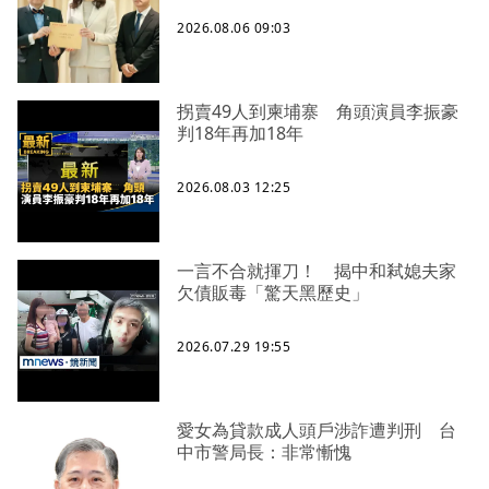
2026.08.06 09:03
拐賣49人到柬埔寨 角頭演員李振豪
判18年再加18年
2026.08.03 12:25
一言不合就揮刀！ 揭中和弒媳夫家
欠債販毒「驚天黑歷史」
2026.07.29 19:55
愛女為貸款成人頭戶涉詐遭判刑 台
中市警局長：非常慚愧