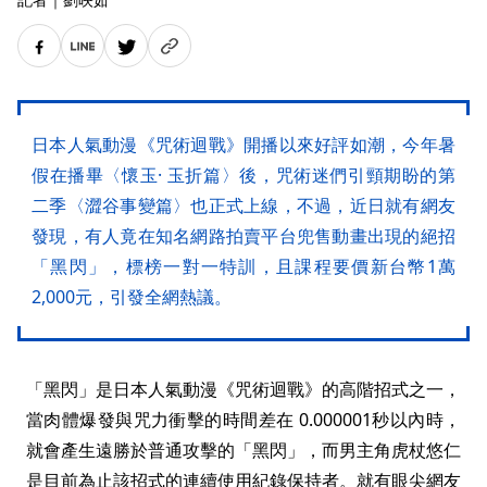
日本人氣動漫《咒術迴戰》開播以來好評如潮，今年暑
假在播畢〈懷玉· 玉折篇〉後，咒術迷們引頸期盼的第
二季〈澀谷事變篇〉也正式上線，不過，近日就有網友
發現，有人竟在知名網路拍賣平台兜售動畫出現的絕招
「黑閃」，標榜一對一特訓，且課程要價新台幣1萬
2,000元，引發全網熱議。
「黑閃」是日本人氣動漫《咒術迴戰》的高階招式之一，
當肉體爆發與咒力衝擊的時間差在 0.000001秒以內時，
就會產生遠勝於普通攻擊的「黑閃」，而男主角虎杖悠仁
是目前為止該招式的連續使用紀錄保持者。就有眼尖網友