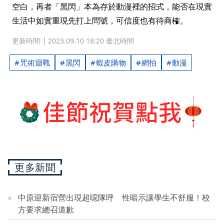
空白，再者「黑閃」本為存於動漫裡的招式，能否在現實
生活中如實重現先打上問號，可信度也有待商榷。
更新時間
2023.09.10 18:20 臺北時間
咒術迴戰
黑閃
蝦皮購物
網拍
動漫
更多新聞
中原迎新宿營出現超噁隊呼 性暗示讓學生不舒服！校
方要求總召道歉