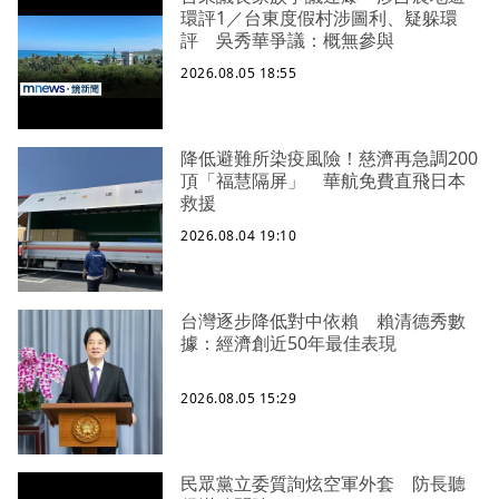
環評1／台東度假村涉圖利、疑躲環
評 吳秀華爭議：概無參與
2026.08.05 18:55
降低避難所染疫風險！慈濟再急調200
頂「福慧隔屏」 華航免費直飛日本
救援
2026.08.04 19:10
台灣逐步降低對中依賴 賴清德秀數
據：經濟創近50年最佳表現
2026.08.05 15:29
民眾黨立委質詢炫空軍外套 防長聽