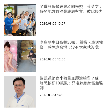
罕曬與藍營饒慶玲同框照 蔡英文：
好的地方政治是終結對立、彼此接力
2026.08.05 15:07
李多慧生日豪捐50萬、親搭卡車送物
資 感性謝台灣：沒有大家就沒我
2026.08.05 12:56
幫凱道絕食小雞量血壓遭檢舉？蘇一
峰恐挨罰10萬諷：只准賴總統當賴醫
師
2026.08.04 14:35