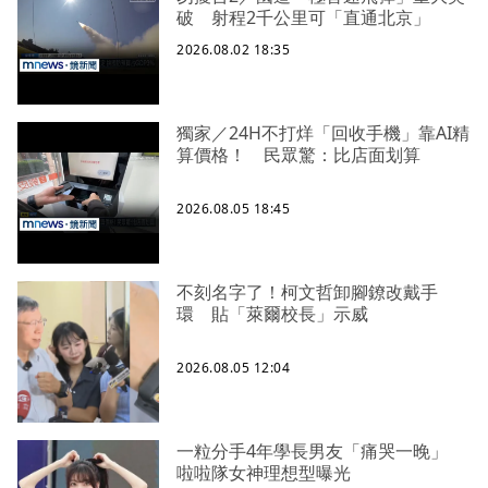
破 射程2千公里可「直通北京」
2026.08.02 18:35
獨家／24H不打烊「回收手機」靠AI精
算價格！ 民眾驚：比店面划算
2026.08.05 18:45
不刻名字了！柯文哲卸腳鐐改戴手
環 貼「萊爾校長」示威
2026.08.05 12:04
一粒分手4年學長男友「痛哭一晚」
啦啦隊女神理想型曝光