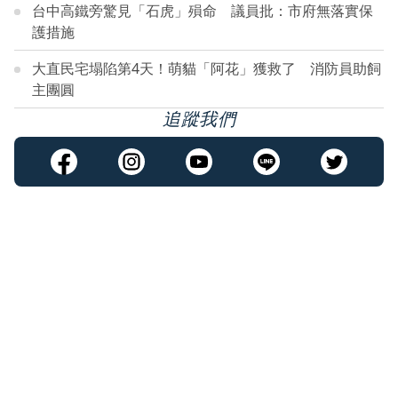
台中高鐵旁驚見「石虎」殞命 議員批：市府無落實保
護措施
大直民宅塌陷第4天！萌貓「阿花」獲救了 消防員助飼
主團圓
追蹤我們