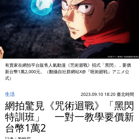
有賣家在網拍平台販售人氣動漫《咒術迴戰》招式「黑閃」，要價
新台幣1萬2,000元。（翻攝自社群網站X@『呪術廻戦』アニメ公
式）
生活
2023.09.10 18:20 臺北時間
網拍驚見《咒術迴戰》「黑閃
特訓班」 一對一教學要價新
台幣1萬2
記者
｜
劉映茹