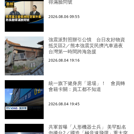
得滿臉問號
2026.08.06 09:55
強震派對照辦引公憤 台日友好物資
抵災區2／熊本強震災民擠汽車過夜
台灣第一時間跨海急援
2026.08.04 19:16
統一旗下健身房「退場」！ 會員轉
會籍卡關：員工都不知道
2026.08.04 19:45
共軍首曝「人形機器士兵」 美罕點名
勿擾台2／國造「極音速飛彈」重大突