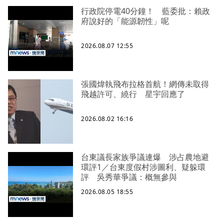
行政院停電40分鐘！ 藍委批：賴政
府說好的「能源韌性」呢
2026.08.07 12:55
張國煒執飛布拉格首航！網傳未取得
飛越許可、繞行 星宇回應了
2026.08.02 16:16
台東議長家族爭議連爆 涉占農地避
環評1／台東度假村涉圖利、疑躲環
評 吳秀華爭議：概無參與
2026.08.05 18:55