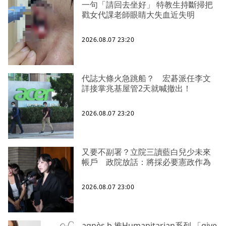
一句「請回去坐好」 特教生持斷掃把
戳女代課老師眼睛大失血近失明
2026.08.07 23:20
代誌大條火急跳船？ 宏碁派任李文
詳接掌兆基屋管2天就喊撤出！
2026.08.07 23:20
又要不副署？立院三讀藍白兒少未來
帳戶 政院放話：將採必要憲政作為
2026.08.07 23:00
agnès b.推Humanitarian系列 「give