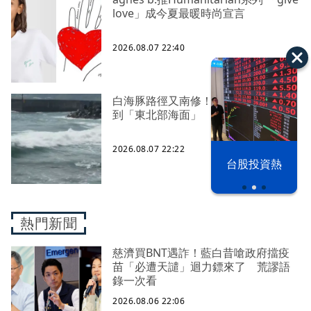
love」成今夏最暖時尚宣言
2026.08.07 22:40
白海豚路徑又南修！ 海警範圍擴增
到「東北部海面」
2026.08.07 22:22
漢光42演習
台股投資熱
熱門新聞
慈濟買BNT遇詐！藍白昔嗆政府擋疫
苗「必遭天譴」迴力鏢來了 荒謬語
錄一次看
2026.08.06 22:06