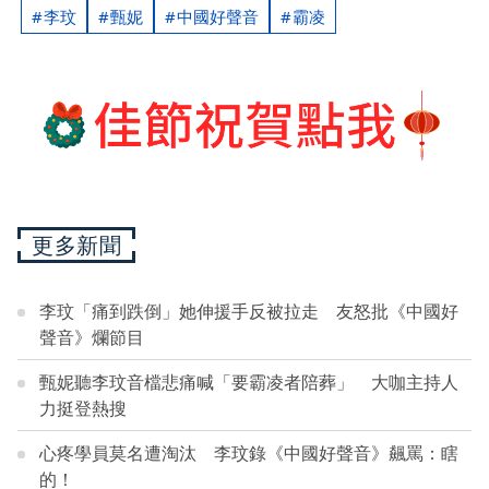
李玟
甄妮
中國好聲音
霸凌
更多新聞
李玟「痛到跌倒」她伸援手反被拉走 友怒批《中國好
聲音》爛節目
甄妮聽李玟音檔悲痛喊「要霸凌者陪葬」 大咖主持人
力挺登熱搜
心疼學員莫名遭淘汰 李玟錄《中國好聲音》飆罵：瞎
的！