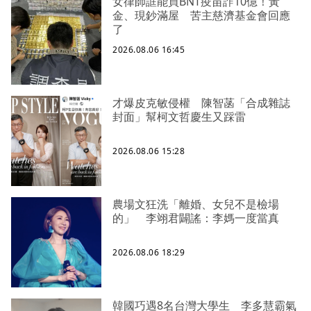
女律師誆能買BNT疫苗詐10億！黃
金、現鈔滿屋 苦主慈濟基金會回應
了
2026.08.06 16:45
才爆皮克敏侵權 陳智菡「合成雜誌
封面」幫柯文哲慶生又踩雷
2026.08.06 15:28
農場文狂洗「離婚、女兒不是檢場
的」 李翊君闢謠：李媽一度當真
2026.08.06 18:29
韓國巧遇8名台灣大學生 李多慧霸氣