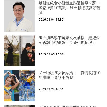
幫凱道絕食小雞量血壓遭檢舉？蘇一
峰恐挨罰10萬諷：只准賴總統當賴醫
師
2026.08.04 14:35
玉澤演巴黎下跪獻女友戒指 經紀公
司否認祕密求婚「是慶生抓拍照」
2025.02.05 15:08
又一啦啦隊女神結婚！ 愛情長跑10
年甜喊：黃衫不會脫
2023.09.28 16:01