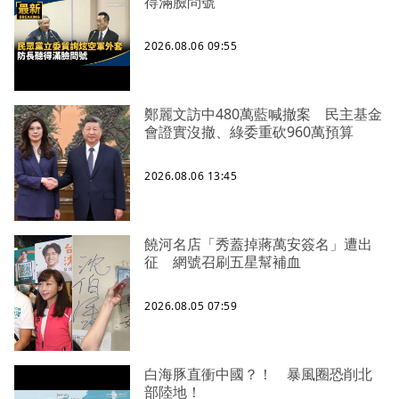
得滿臉問號
2026.08.06 09:55
鄭麗文訪中480萬藍喊撤案 民主基金
會證實沒撤、綠委重砍960萬預算
2026.08.06 13:45
饒河名店「秀蓋掉蔣萬安簽名」遭出
征 網號召刷五星幫補血
2026.08.05 07:59
白海豚直衝中國？！ 暴風圈恐削北
部陸地！