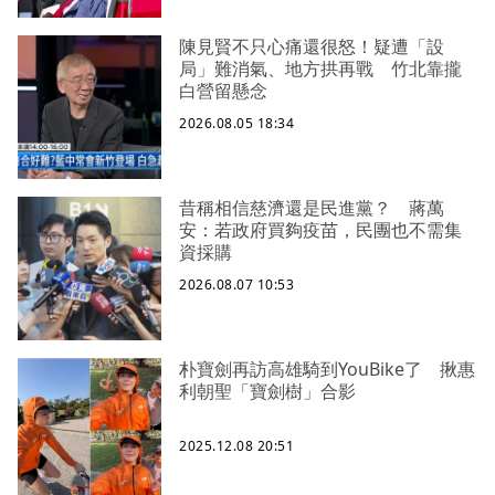
陳見賢不只心痛還很怒！疑遭「設
局」難消氣、地方拱再戰 竹北靠攏
白營留懸念
2026.08.05 18:34
昔稱相信慈濟還是民進黨？ 蔣萬
安：若政府買夠疫苗，民團也不需集
資採購
2026.08.07 10:53
朴寶劍再訪高雄騎到YouBike了 揪惠
利朝聖「寶劍樹」合影
2025.12.08 20:51