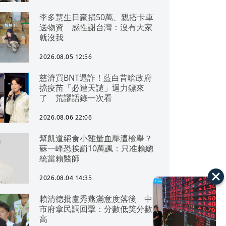
李多慧生日豪捐50萬、親搭卡車
送物資 感性謝台灣：沒有大家
就沒我
2026.08.05 12:56
慈濟買BNT遇詐！藍白昔嗆政府
擋疫苗「必遭天譴」迴力鏢來
了 荒謬語錄一次看
2026.08.06 22:06
幫凱道絕食小雞量血壓遭檢舉？
蘇一峰恐挨罰10萬諷：只准賴總
統當賴醫師
2026.08.04 14:35
賴清德批盧秀燕滿意度落後 中
市府拿民調回擊：分數低笑分數
高