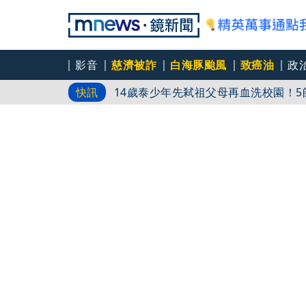
影音
慈濟被詐
白海豚颱風
致癌油
政
14歲泰少年先弒祖父母再血洗校園！5
快訊
演藝圈首例！女星授權AI短劇 宣傳
慈濟遭騙10億！蔡英文喊「出發點是