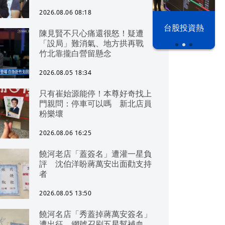
2026.08.06 08:18
漢光42演習
台股投資熱
陳見賢不只心痛還很怒！疑遭
「設局」難消氣、地方拱再戰
竹北靠攏白營留懸念
2026.08.05 18:34
只有崔始源能停！本尊好奇找上
門親問：停車可以嗎 新北店員
粉樂壞
2026.08.06 16:25
饒河老店「蓋簽名」遭灌一星負
評 沈伯洋盼蔣萬安出面勸支持
者
2026.08.05 13:50
饒河名店「秀蓋掉蔣萬安簽名」
遭出征 網號召刷五星幫補血