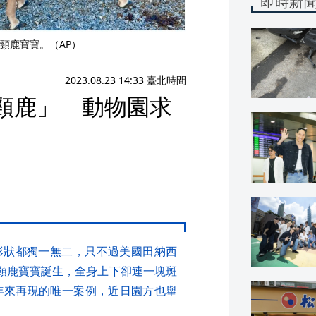
即時新
頸鹿寶寶。（AP）
2023.08.23 14:33 臺北時間
頸鹿」 動物園求
形狀都獨一無二，只不過美國田納西
迎接長頸鹿寶寶誕生，全身上下卻連一塊斑
年來再現的唯一案例，近日園方也舉