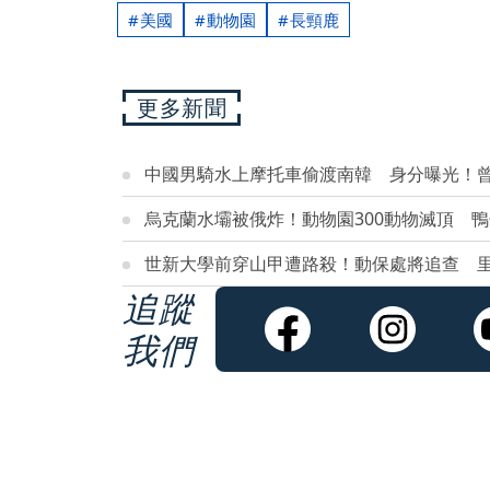
美國
動物園
長頸鹿
更多新聞
中國男騎水上摩托車偷渡南韓 身分曝光！
烏克蘭水壩被俄炸！動物園300動物滅頂 
世新大學前穿山甲遭路殺！動保處將追查 
追蹤
我們