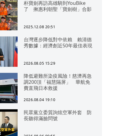
朴寶劍再訪高雄騎到YouBike
了 揪惠利朝聖「寶劍樹」合影
2025.12.08 20:51
台灣逐步降低對中依賴 賴清德
秀數據：經濟創近50年最佳表現
2026.08.05 15:29
降低避難所染疫風險！慈濟再急
調200頂「福慧隔屏」 華航免
費直飛日本救援
2026.08.04 19:10
民眾黨立委質詢炫空軍外套 防
長聽得滿臉問號