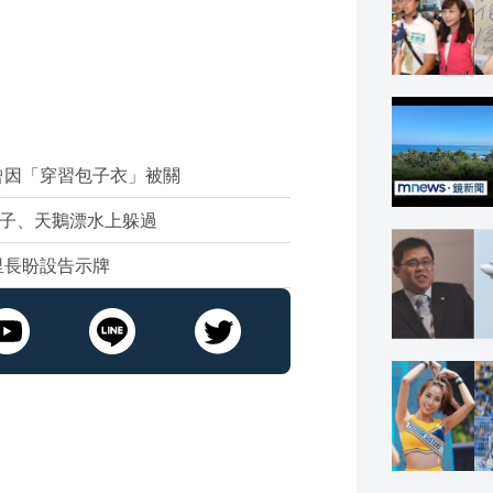
曾因「穿習包子衣」被關
鴨子、天鵝漂水上躲過
里長盼設告示牌