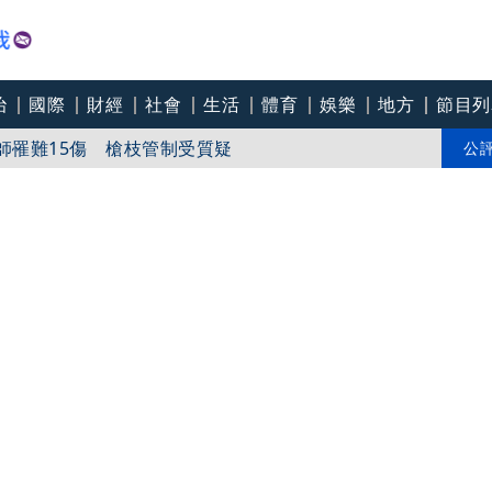
治
國際
財經
社會
生活
體育
娛樂
地方
節目列
師罹難15傷 槍枝管制受質疑
片「裙下仰拍視角」遭轟擦邊：自降身價
公
救人」 曝疫苗採購過程：比外界看到更困難