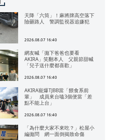
聞
天降「六筒」！麻將牌高空落下
險砸路人 警調監視器追嫌犯
2026.08.07 16:40
網友喊「拋下爸爸也要看
AKIRA」笑翻本人 父親節甜喊
「兒子送什麼都喜歡」
2026.08.07 16:40
AKIRA寵爆TJBB當「餵食系前
輩」 成員來台嗑3個便當「差
點不能上台」
2026.08.07 16:40
「為什麼大家不來吃？」松屋小
編拋問 網一面倒揭致命傷