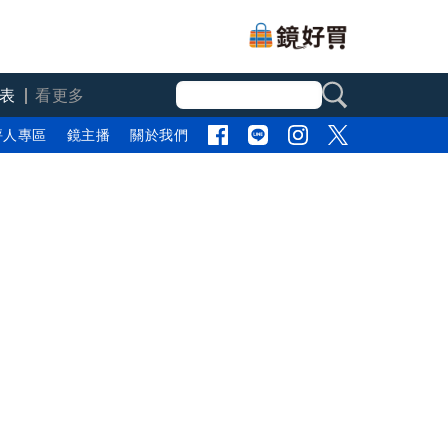
表
看更多
評人專區
鏡主播
關於我們