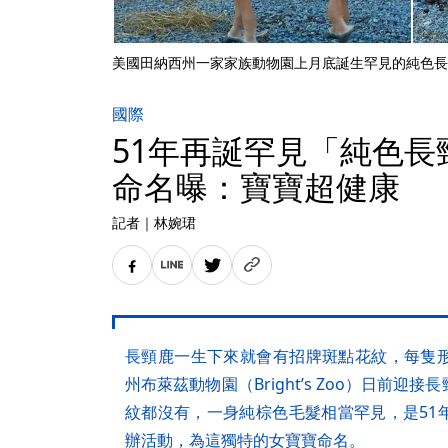
美國田納西州一家家族動物園上月底誕生罕見的純色長
國際
51年再誕罕見「純色長
命名曝：寶寶超健康
記者
｜
林婉珺
長頸鹿一生下來就會有招牌斑點花紋，每隻
州布萊茲動物園（Bright’s Zoo）日前
紋都沒有，一身純棕色毛髮相當罕見，是51
辦活動，為這獨特的女寶寶命名。