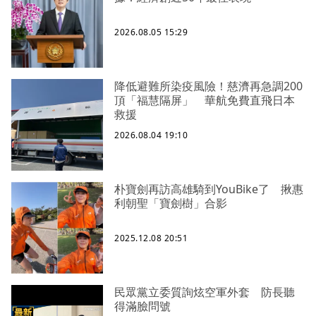
2026.08.05 15:29
降低避難所染疫風險！慈濟再急調200
頂「福慧隔屏」 華航免費直飛日本
救援
2026.08.04 19:10
朴寶劍再訪高雄騎到YouBike了 揪惠
利朝聖「寶劍樹」合影
2025.12.08 20:51
民眾黨立委質詢炫空軍外套 防長聽
得滿臉問號