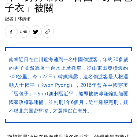
子衣」被關
記者
｜
林婉珺
南韓近日在仁川近海逮到一名中國偷渡客，年約30多歲
的男子竟然靠著一台水上摩托車，從山東出發橫渡約
300公里。今（22日）韓媒揭露，這名偷渡客是人權運
動人士權平（Kwon Pyong），2016年曾在中國穿著
「習包子」T-Shirt諷刺習近平，隨即被依涉嫌煽動顛覆
國家政權罪逮捕，並判刑1年6個月，近年雖服完刑，疑
不堪北京嚴密監控，才選擇逃亡海外。
南韓當局16日在外海逮到這名偷渡客，發現他備有救生