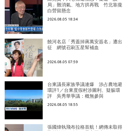
局」難消氣、地方拱再戰 竹北靠攏
白營留懸念
2026.08.05 18:34
饒河名店「秀蓋掉蔣萬安簽名」遭出
征 網號召刷五星幫補血
2026.08.05 07:59
台東議長家族爭議連爆 涉占農地避
環評1／台東度假村涉圖利、疑躲環
評 吳秀華爭議：概無參與
2026.08.05 18:55
張國煒執飛布拉格首航！網傳未取得