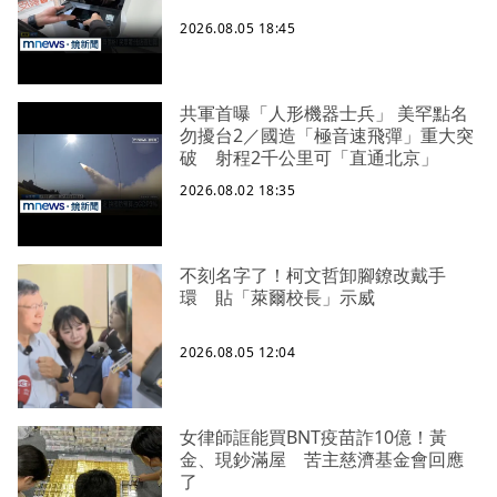
2026.08.05 18:45
共軍首曝「人形機器士兵」 美罕點名
勿擾台2／國造「極音速飛彈」重大突
破 射程2千公里可「直通北京」
2026.08.02 18:35
不刻名字了！柯文哲卸腳鐐改戴手
環 貼「萊爾校長」示威
2026.08.05 12:04
女律師誆能買BNT疫苗詐10億！黃
金、現鈔滿屋 苦主慈濟基金會回應
了