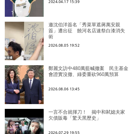
2024.04.17 15:39
邀沈伯洋簽名「秀菜單遮蔣萬安親
簽」遭出征 饒河名店速祭白漆消失
術
2026.08.05 19:52
鄭麗文訪中480萬藍喊撤案 民主基金
會證實沒撤、綠委重砍960萬預算
2026.08.06 13:45
一言不合就揮刀！ 揭中和弒媳夫家
欠債販毒「驚天黑歷史」
2026.07.29 19:55