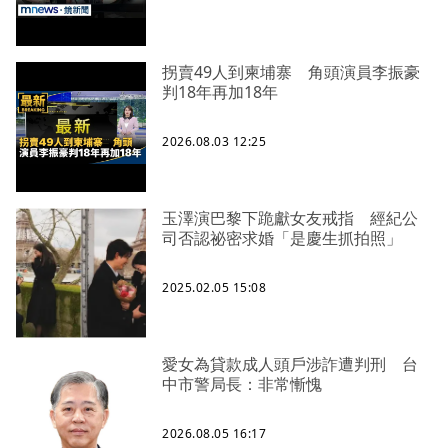
拐賣49人到柬埔寨 角頭演員李振豪
判18年再加18年
2026.08.03 12:25
玉澤演巴黎下跪獻女友戒指 經紀公
司否認祕密求婚「是慶生抓拍照」
2025.02.05 15:08
愛女為貸款成人頭戶涉詐遭判刑 台
中市警局長：非常慚愧
2026.08.05 16:17