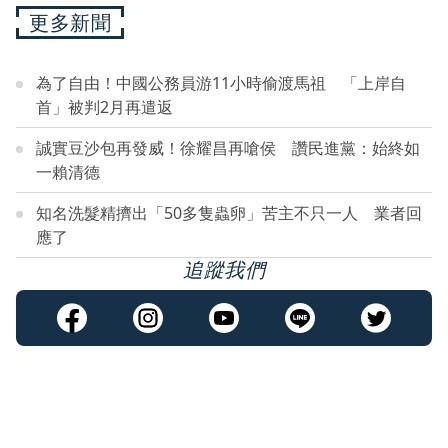
更多新聞
為了自由！中國公務員游11小時偷渡馬祖 「上岸自
首」被判2月再遣返
誠實豆沙包再發威！徐耀昌再嗆侯 讚民進黨：始終如
一賴清德
知名洗髮精擠出「50多隻蟲卵」苦主不只一人 業者回
應了
追蹤我們