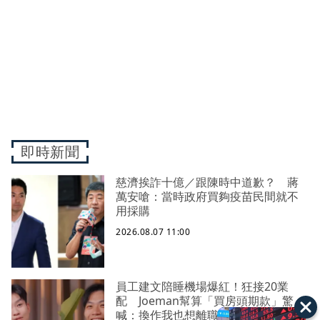
即時新聞
慈濟挨詐十億／跟陳時中道歉？ 蔣
萬安嗆：當時政府買夠疫苗民間就不
用採購
2026.08.07 11:00
員工建文陪睡機場爆紅！狂接20業
配 Joeman幫算「買房頭期款」驚
喊：換作我也想離職