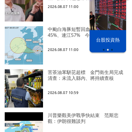
2026.08.07 11:00
中颱白海豚短暫回血！基隆侵襲率
45%、連江57% 今晚恐發海警
以色列 穹頂
台股投資熱
之下
2026.08.07 11:00
苦茶油苯駢芘超標 金門衛生局完成
清查：未流入縣內、將持續查核
2026.08.07 10:59
川普樂觀美伊戰爭快結束 范斯悲
觀：伊朗很難談判