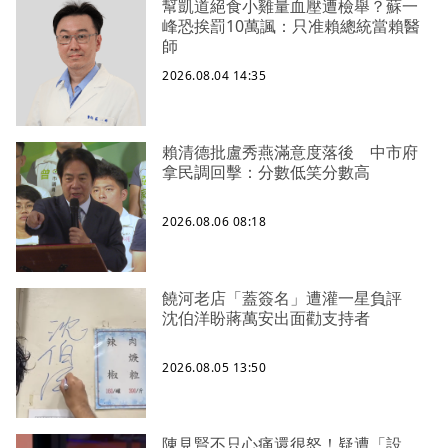
幫凱道絕食小雞量血壓遭檢舉？蘇一
峰恐挨罰10萬諷：只准賴總統當賴醫
師
2026.08.04 14:35
賴清德批盧秀燕滿意度落後 中市府
拿民調回擊：分數低笑分數高
2026.08.06 08:18
饒河老店「蓋簽名」遭灌一星負評
沈伯洋盼蔣萬安出面勸支持者
2026.08.05 13:50
陳見賢不只心痛還很怒！疑遭「設