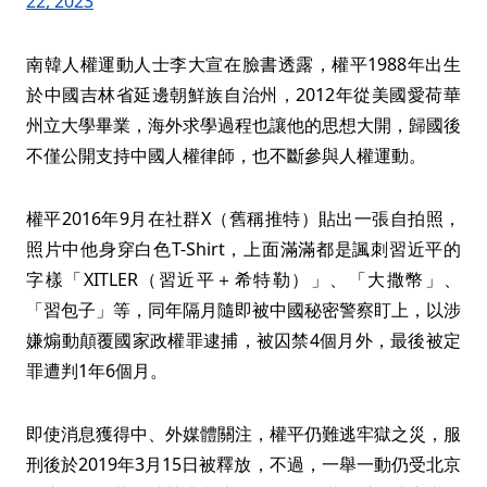
22, 2023
南韓人權運動人士李大宣在臉書透露，權平1988年出生
於中國吉林省延邊朝鮮族自治州，2012年從美國愛荷華
州立大學畢業，海外求學過程也讓他的思想大開，歸國後
不僅公開支持中國人權律師，也不斷參與人權運動。
權平2016年9月在社群X（舊稱推特）貼出一張自拍照，
照片中他身穿白色T-Shirt，上面滿滿都是諷刺習近平的
字樣「XITLER（習近平＋希特勒）」、「大撒幣」、
「習包子」等，同年隔月隨即被中國秘密警察盯上，以涉
嫌煽動顛覆國家政權罪逮捕，被囚禁4個月外，最後被定
罪遭判1年6個月。
即使消息獲得中、外媒體關注，權平仍難逃牢獄之災，服
刑後於2019年3月15日被釋放，不過，一舉一動仍受北京