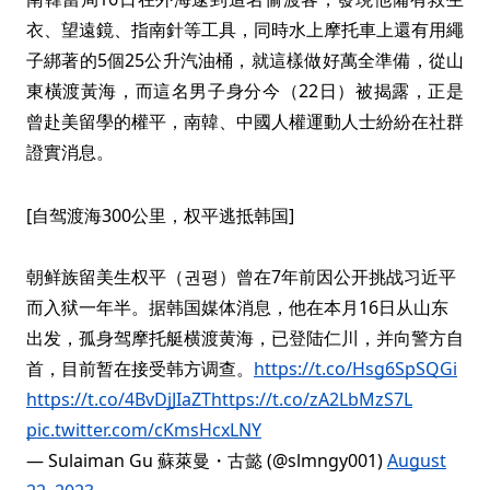
衣、望遠鏡、指南針等工具，同時水上摩托車上還有用繩
子綁著的5個25公升汽油桶，就這樣做好萬全準備，從山
東橫渡黃海，而這名男子身分今（22日）被揭露，正是
曾赴美留學的權平，南韓、中國人權運動人士紛紛在社群
證實消息。
[自驾渡海300公里，权平逃抵韩国]
朝鲜族留美生权平（권평）曾在7年前因公开挑战习近平
而入狱一年半。据韩国媒体消息，他在本月16日从山东
出发，孤身驾摩托艇横渡黄海，已登陆仁川，并向警方自
首，目前暂在接受韩方调查。
https://t.co/Hsg6SpSQGi
https://t.co/4BvDjJIaZT
https://t.co/zA2LbMzS7L
pic.twitter.com/cKmsHcxLNY
— Sulaiman Gu 蘇萊曼・古懿 (@slmngy001)
August