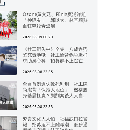
聞
Ozone黃文廷、FEniX夏浦洋組
「神隊友」 邱以太、林亭莉熱
血狂奔殺青淚崩
2026.08.09 00:20
《社工消失中》全集 八成過勞
陷究責地獄 社工淪背鍋垃圾桶
求助身心科 招募趕不上逃亡
潮 全台社工缺口警報 揭薪資
回捐黑幕 血汗錢遭剝削
2026.08.08 22:35
全台首例過失致死判刑 社工陳
尚潔背「保證人地位」 機構脫
身基層扛責？剴剴案後人人自危
｜社工消失中
2026.08.08 22:33
究責文化人人怕 社福缺口拉警
報 招募追不上離職潮 低薪過