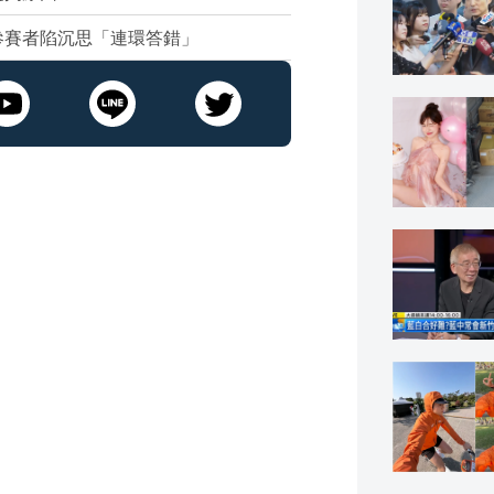
參賽者陷沉思「連環答錯」