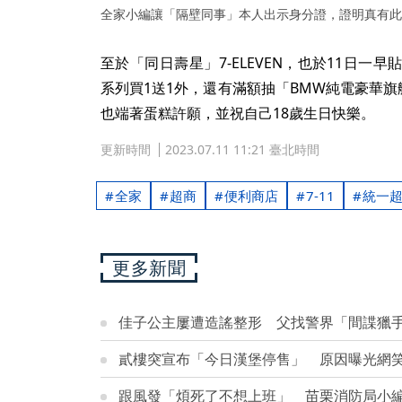
全家小編讓「隔壁同事」本人出示身分證，證明真有此人。
至於「同日壽星」7-ELEVEN，也於11日一早
系列買1送1外，還有滿額抽「BMW純電豪華旗
也端著蛋糕許願，並祝自己18歲生日快樂。
更新時間
2023.07.11 11:21 臺北時間
全家
超商
便利商店
7-11
統一
更多新聞
佳子公主屢遭造謠整形 父找警界「間諜獵
貳樓突宣布「今日漢堡停售」 原因曝光網
跟風發「煩死了不想上班」 苗栗消防局小