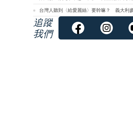
台灣人聽到〈給愛麗絲〉要幹嘛？ 義大利
追蹤
我們