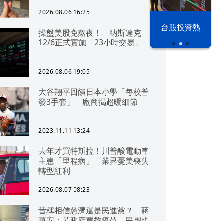
2026.08.06 16:25
漢光42演習
台股投資熱
操盤美股免熬夜！ 納斯達克
12/6正式實施「23小時交易」
2026.08.06 19:05
大谷翔平回饋日本小學「每校普
發3手套」 廠商揭超暖細節
2023.11.11 13:24
去年才買特斯拉！川普酸電動車
主患「里程病」 業界憂美喪失
轉型紅利
2026.08.07 08:23
昔稱相信慈濟還是民進黨？ 蔣
萬安：若政府買夠疫苗，民團也