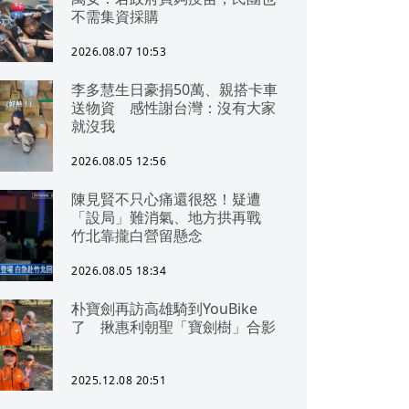
不需集資採購
2026.08.07 10:53
李多慧生日豪捐50萬、親搭卡車
送物資 感性謝台灣：沒有大家
就沒我
2026.08.05 12:56
陳見賢不只心痛還很怒！疑遭
「設局」難消氣、地方拱再戰
竹北靠攏白營留懸念
2026.08.05 18:34
朴寶劍再訪高雄騎到YouBike
了 揪惠利朝聖「寶劍樹」合影
2025.12.08 20:51