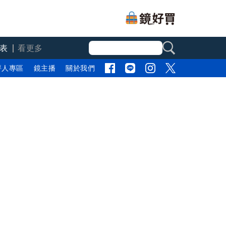
表
看更多
評人專區
鏡主播
關於我們