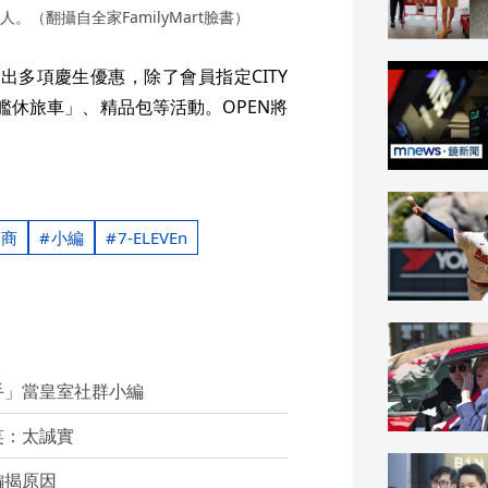
（翻攝自全家FamilyMart臉書）
貼出多項慶生優惠，除了會員指定CITY
艦休旅車」、精品包等活動。OPEN將
超商
小編
7-ELEVEn
手」當皇室社群小編
笑：太誠實
編揭原因