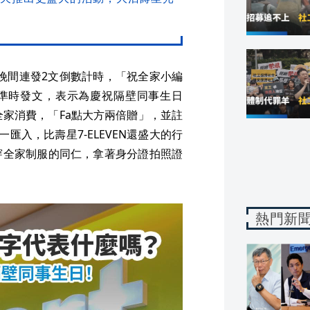
日）晚間連發2文倒數計時，「祝全家小編
專又準時發文，表示為慶祝隔壁同事生日
全家消費，「Fa點大方兩倍贈」，並註
一匯入，比壽星7-ELEVEN還盛大的行
穿全家制服的同仁，拿著身分證拍照證
熱門新