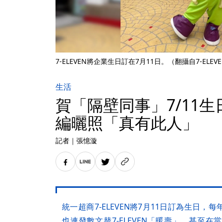
7-ELEVEN將企業生日訂在7月11日。（翻攝自7-ELEV
生活
賀「隔壁同事」7/11
編曬照「真有此人」
記者
｜
張憶漩
統一超商7-ELEVEN將7月11日訂為生日
也連發數文替7-ELEVEN「暖壽」，甚至