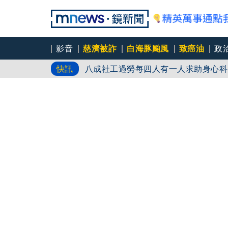
影音
慈濟被詐
白海豚颱風
致癌油
政
八成社工過勞每四人有一人求助身心科
快訊
「體制代罪羊」 防禦性社工不敢多做
父親節登小巨蛋開唱 想到離世三年的
永和豆漿創始人林炳生70歲病逝 集