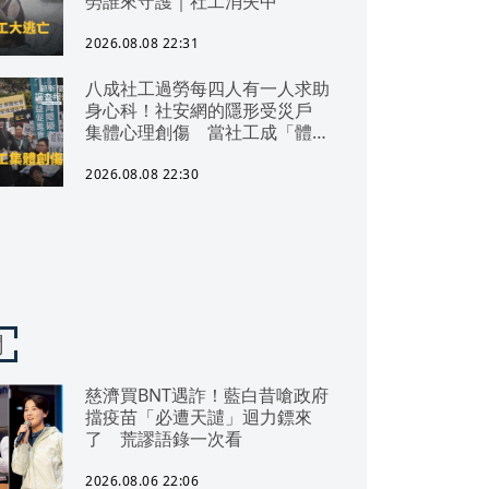
勞誰來守護｜社工消失中
2026.08.08 22:31
八成社工過勞每四人有一人求助
身心科！社安網的隱形受災戶
集體心理創傷 當社工成「體制
代罪羊」 防禦性社工不敢多做
無奈趨勢？耗竭殆盡下的社安網
2026.08.08 22:30
危機｜社工消失中
聞
慈濟買BNT遇詐！藍白昔嗆政府
擋疫苗「必遭天譴」迴力鏢來
了 荒謬語錄一次看
2026.08.06 22:06