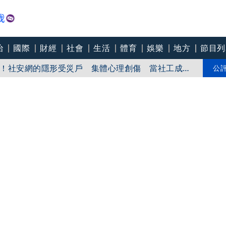
治
國際
財經
社會
生活
體育
娛樂
地方
節目列
！社安網的隱形受災戶 集體心理創傷 當社工成
無奈趨勢？耗竭殆盡下的社安網危機｜社工消失中
爸爸 許富凱哭到眼淚鼻涕直流
公
團悼念：照亮別人的燈塔