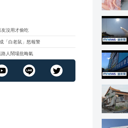
男友沒用才偷吃
成「白老鼠」怒報警
怒路人鬧場批晦氣