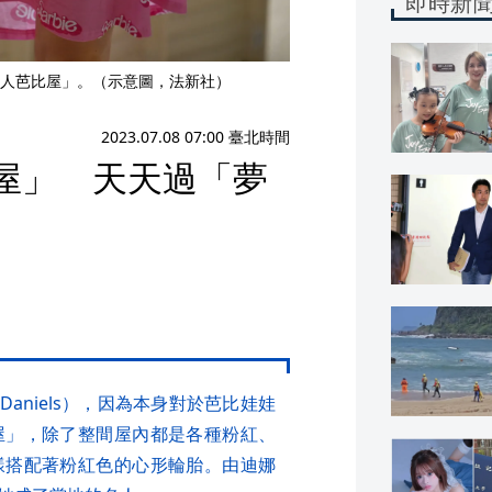
即時新
人芭比屋」。（示意圖，法新社）
2023.07.08 07:00 臺北時間
屋」 天天過「夢
Daniels），因為本身對於芭比娃娃
屋」，除了整間屋內都是各種粉紅、
樣搭配著粉紅色的心形輪胎。由迪娜