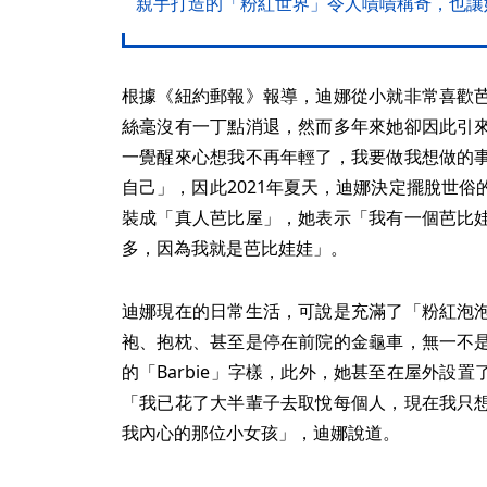
親手打造的「粉紅世界」令人嘖嘖稱奇，也讓
根據《紐約郵報》報導，迪娜從小就非常喜歡
絲毫沒有一丁點消退，然而多年來她卻因此引
一覺醒來心想我不再年輕了，我要做我想做的
自己」，因此2021年夏天，迪娜決定擺脫世
裝成「真人芭比屋」，她表示「我有一個芭比
多，因為我就是芭比娃娃」。
迪娜現在的日常生活，可說是充滿了「粉紅泡
袍、抱枕、甚至是停在前院的金龜車，無一不
的「Barbie」字樣，此外，她甚至在屋外設
「我已花了大半輩子去取悅每個人，現在我只
我內心的那位小女孩」，迪娜說道。