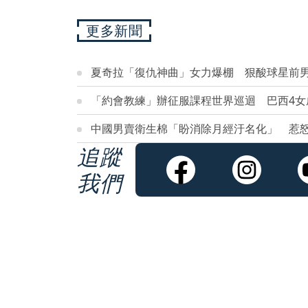
更多新聞
夏奇拉「復仇神曲」女力爆棚 狠酸球星前
「約會教練」辦征服課程世界巡迴 巴西4女
中國男賣衛生棉「盼消除月經汙名化」 惹
追蹤
我們