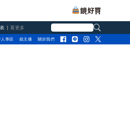
表
看更多
評人專區
鏡主播
關於我們