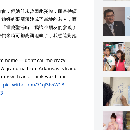
約會，但她並未曾因此妥協，而是持續
。迪娜的事蹟讓她成了當地的名人，而
，「當萬聖節時，我讓小朋友們參觀了
孩們來時可都高興地瘋了，我想這對她
am home — don’t call me crazy
d. A grandma from Arkansas is living
k home with an all-pink wardrobe —
 …
pic.twitter.com/71ql3twW1B
23