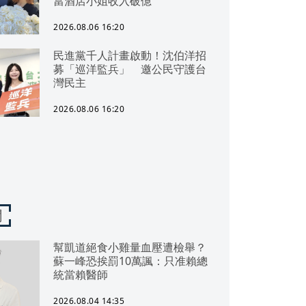
當酒店小姐收入破億
2026.08.06 16:20
民進黨千人計畫啟動！沈伯洋招
募「巡洋監兵」 邀公民守護台
灣民主
2026.08.06 16:20
聞
幫凱道絕食小雞量血壓遭檢舉？
蘇一峰恐挨罰10萬諷：只准賴總
統當賴醫師
2026.08.04 14:35