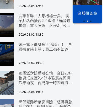
2026.08.05 12:56
以色列 穹頂
台股投資熱
共軍首曝「人形機器士兵」 美
之下
罕點名勿擾台2／國造「極音速
飛彈」重大突破 射程2千公里
可「直通北京」
2026.08.02 18:35
統一旗下健身房「退場」！ 會
員轉會籍卡關：員工都不知道
2026.08.04 19:45
強震派對照辦引公憤 台日友好
物資抵災區2／熊本強震災民擠
汽車過夜 台灣第一時間跨海急
援
2026.08.04 19:16
降低避難所染疫風險！慈濟再急
調200頂「福慧隔屏」 華航免