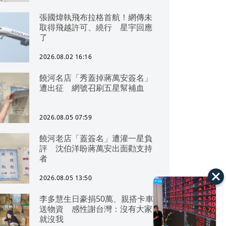
張國煒執飛布拉格首航！網傳未
取得飛越許可、繞行 星宇回應
了
2026.08.02 16:16
饒河名店「秀蓋掉蔣萬安簽名」
遭出征 網號召刷五星幫補血
2026.08.05 07:59
饒河老店「蓋簽名」遭灌一星負
評 沈伯洋盼蔣萬安出面勸支持
者
2026.08.05 13:50
李多慧生日豪捐50萬、親搭卡車
送物資 感性謝台灣：沒有大家
就沒我