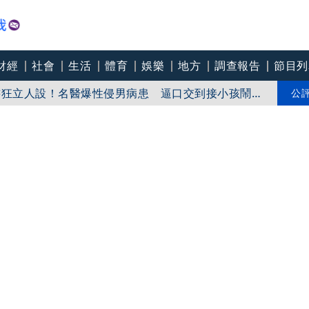
財經
社會
生活
體育
娛樂
地方
調查報告
節目列
 院方揭他早是「黑名單」堅決提告
書狂立人設！名醫爆性侵男病患 逼口交到接小孩鬧鐘
公
《壹傳媒》調查 理由曝光