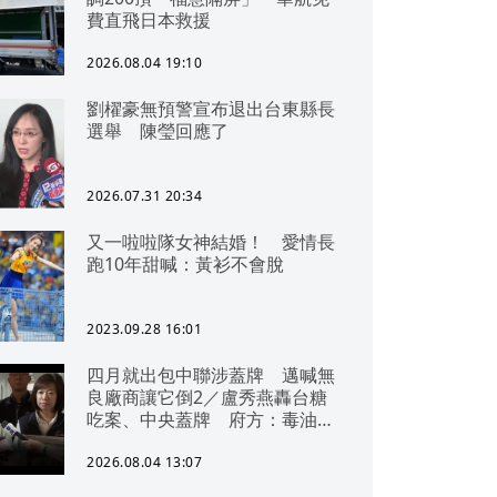
費直飛日本救援
2026.08.04 19:10
劉櫂豪無預警宣布退出台東縣長
選舉 陳瑩回應了
2026.07.31 20:34
又一啦啦隊女神結婚！ 愛情長
跑10年甜喊：黃衫不會脫
2023.09.28 16:01
四月就出包中聯涉蓋牌 邁喊無
良廠商讓它倒2／盧秀燕轟台糖
吃案、中央蓋牌 府方：毒油一
直在台中
2026.08.04 13:07