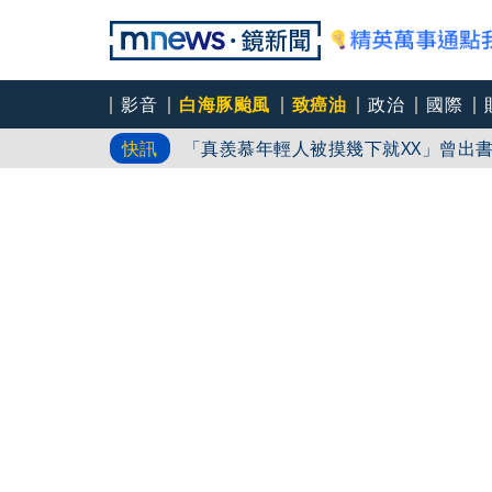
影音
白海豚颱風
致癌油
政治
國際
又見醫療暴力！耕莘醫院病患失控毆人
快訊
「真羨慕年輕人被摸幾下就XX」曾出
響才停
黎智英重判20年後！港府突宣布終止