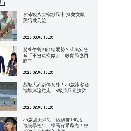
聞
李沛綾八點檔放風中 攜兒女獻
藝陪做公益
2026.08.06 16:20
營養午餐廚餘給弱勢？蔣萬安急
喊「不會這樣做」 教育局也回
應了
2026.08.06 16:20
基隆大武崙傳意外！29歲泳客疑
遭離岸流捲走 9級強風阻搜救
2026.08.06 16:20
26歲甜美網紅「因偶像1句話」
遭網暴輕生 學霸背景曝光！曾