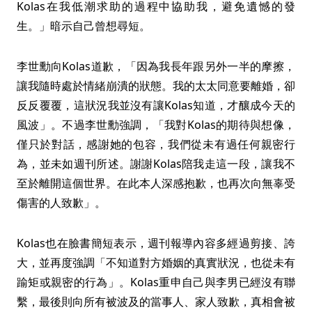
Kolas在我低潮求助的過程中協助我，避免遺憾的發
生。」暗示自己曾想尋短。
李世勳向Kolas道歉，「因為我長年跟另外一半的摩擦，
讓我隨時處於情緒崩潰的狀態。我的太太同意要離婚，卻
反反覆覆，這狀況我並沒有讓Kolas知道，才釀成今天的
風波」。不過李世勳強調，「我對Kolas的期待與想像，
僅只於對話，感謝她的包容，我們從未有過任何親密行
為，並未如週刊所述。謝謝Kolas陪我走這一段，讓我不
至於離開這個世界。在此本人深感抱歉，也再次向無辜受
傷害的人致歉」。
Kolas也在臉書簡短表示，週刊報導內容多經過剪接、誇
大，並再度強調「不知道對方婚姻的真實狀況，也從未有
踰矩或親密的行為」。Kolas重申自己與李男已經沒有聯
繫，最後則向所有被波及的當事人、家人致歉，真相會被