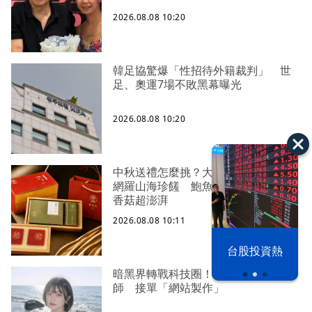
2026.08.08 10:20
韓足協驚爆「性招待外籍裁判」 世
足、奧運7場不敗黑幕曝光
2026.08.08 10:20
中秋送禮怎麼挑？大盛屋3款頂級禮盒
網羅山海珍饈 鮑魚、滴雞精、台灣
香菇超澎湃
2026.08.08 10:11
漢光42演習
台股投資熱
暗黑界轉戰科技圈！前AV女優當工程
師 接單「網站製作」