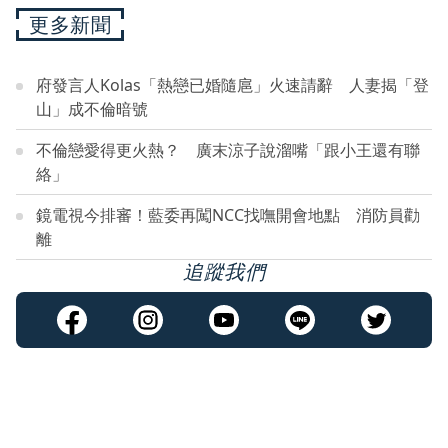
更多新聞
府發言人Kolas「熱戀已婚隨扈」火速請辭 人妻揭「登
山」成不倫暗號
不倫戀愛得更火熱？ 廣末涼子說溜嘴「跟小王還有聯
絡」
鏡電視今排審！藍委再闖NCC找嘸開會地點 消防員勸
離
追蹤我們