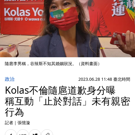
隨扈李男稱，谷辣斯不知其婚姻狀況。（資料畫面）
政治
2023.06.28 11:48 臺北時間
Kolas不倫隨扈道歉身分曝
稱互動「止於對話」未有親密
行為
記者
｜
張憶漩