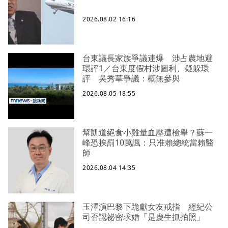
2026.08.02 16:16
台東議長家族爭議連爆 涉占農地避
環評1／台東度假村涉圖利、疑躲環
評 吳秀華爭議：概無參與
2026.08.05 18:55
幫凱道絕食小雞量血壓遭檢舉？蘇一
峰恐挨罰10萬諷：只准賴總統當賴醫
師
2026.08.04 14:35
玉澤演巴黎下跪獻女友戒指 經紀公
司否認祕密求婚「是慶生抓拍照」