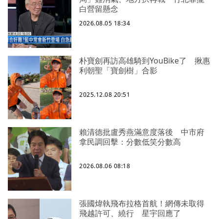
白營留懸念
2026.08.05 18:34
朴寶劍再訪高雄騎到YouBike了 揪惠
利朝聖「寶劍樹」合影
2025.12.08 20:51
賴清德批盧秀燕滿意度落後 中市府
拿民調回擊：分數低笑分數高
2026.08.06 08:18
張國煒執飛布拉格首航！網傳未取得
飛越許可、繞行 星宇回應了