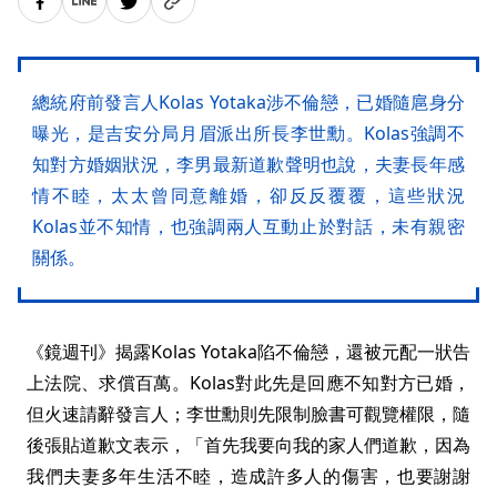
總統府前發言人Kolas Yotaka涉不倫戀，已婚隨扈身分
曝光，是吉安分局月眉派出所長李世勳。Kolas強調不
知對方婚姻狀況，李男最新道歉聲明也說，夫妻長年感
情不睦，太太曾同意離婚，卻反反覆覆，這些狀況
Kolas並不知情，也強調兩人互動止於對話，未有親密
關係。
《鏡週刊》揭露Kolas Yotaka陷不倫戀，還被元配一狀告
上法院、求償百萬。Kolas對此先是回應不知對方已婚，
但火速請辭發言人；李世勳則先限制臉書可觀覽權限，隨
後張貼道歉文表示，「首先我要向我的家人們道歉，因為
我們夫妻多年生活不睦，造成許多人的傷害，也要謝謝