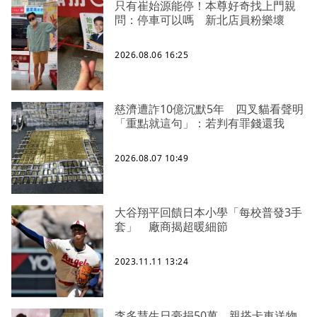
只有崔始源能停！本尊好奇找上門親
問：停車可以嗎 新北店員粉樂壞
2026.08.06 16:25
慈濟遭詐10億沉默5年 四叉貓看聲明
「重點就這句」：若判有罪錢還我
2026.08.07 10:49
大谷翔平回饋日本小學「每校普發3手
套」 廠商揭超暖細節
2023.11.11 13:24
李多慧生日豪捐50萬、親搭卡車送物