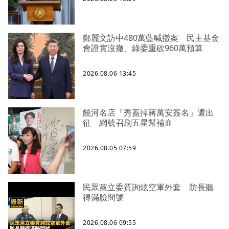
鄭麗文訪中480萬藍喊撤案 民主基金
會證實沒撤、綠委重砍960萬預算
2026.08.06 13:45
饒河名店「秀蓋掉蔣萬安簽名」遭出
征 網號召刷五星幫補血
2026.08.05 07:59
民眾黨立委質詢炫空軍外套 防長聽
得滿臉問號
2026.08.06 09:55