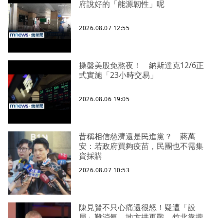
府說好的「能源韌性」呢
2026.08.07 12:55
操盤美股免熬夜！ 納斯達克12/6正
式實施「23小時交易」
2026.08.06 19:05
昔稱相信慈濟還是民進黨？ 蔣萬
安：若政府買夠疫苗，民團也不需集
資採購
2026.08.07 10:53
陳見賢不只心痛還很怒！疑遭「設
局」難消氣、地方拱再戰 竹北靠攏