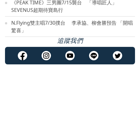
《PEAK TIME》三男團7/15襲台 「導唱匠人」
SEVENUS超期待寶島行
N.Flying雙主唱7/30撲台 李承協、柳會勝預告 「開唱
驚喜」
追蹤我們