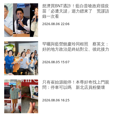
慈濟買BNT遇詐！藍白昔嗆政府擋疫
苗「必遭天譴」迴力鏢來了 荒謬語
錄一次看
2026.08.06 22:06
罕曬與藍營饒慶玲同框照 蔡英文：
好的地方政治是終結對立、彼此接力
2026.08.05 15:07
只有崔始源能停！本尊好奇找上門親
問：停車可以嗎 新北店員粉樂壞
2026.08.06 16:25