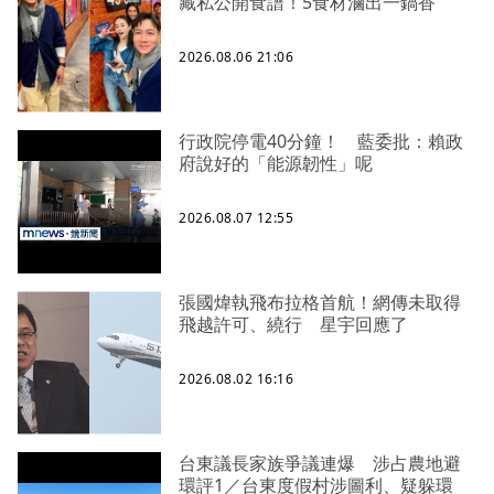
藏私公開食譜！5食材滷出一鍋香
2026.08.06 21:06
行政院停電40分鐘！ 藍委批：賴政
府說好的「能源韌性」呢
2026.08.07 12:55
張國煒執飛布拉格首航！網傳未取得
飛越許可、繞行 星宇回應了
2026.08.02 16:16
台東議長家族爭議連爆 涉占農地避
環評1／台東度假村涉圖利、疑躲環