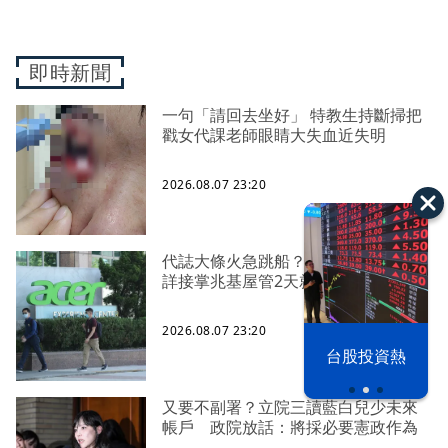
即時新聞
一句「請回去坐好」 特教生持斷掃把
戳女代課老師眼睛大失血近失明
2026.08.07 23:20
代誌大條火急跳船？ 宏碁派任李文
詳接掌兆基屋管2天就喊撤出！
2026.08.07 23:20
漢光42演習
台股投資熱
又要不副署？立院三讀藍白兒少未來
帳戶 政院放話：將採必要憲政作為