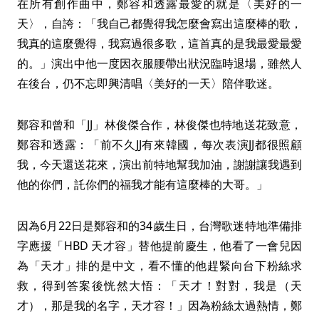
在所有創作曲中，鄭容和透露最愛的就是〈美好的一
天〉，自誇：「我自己都覺得我怎麼會寫出這麼棒的歌，
我真的這麼覺得，我寫過很多歌，這首真的是我最愛最愛
的。」演出中他一度因衣服腰帶出狀況臨時退場，雖然人
在後台，仍不忘即興清唱〈美好的一天〉陪伴歌迷。
鄭容和曾和「JJ」林俊傑合作，林俊傑也特地送花致意，
鄭容和透露：「前不久JJ有來韓國，每次表演JJ都很照顧
我，今天還送花來，演出前特地幫我加油，謝謝讓我遇到
他的你們，託你們的福我才能有這麼棒的大哥。」
因為6月22日是鄭容和的34歲生日，台灣歌迷特地準備排
字應援「HBD 天才容」替他提前慶生，他看了一會兒因
為「天才」排的是中文，看不懂的他趕緊向台下粉絲求
救，得到答案後恍然大悟：「天才！對對，我是（天
才），那是我的名字，天才容！」因為粉絲太過熱情，鄭