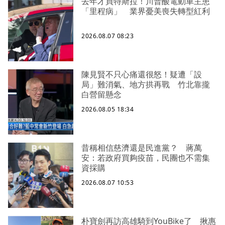
去年才買特斯拉！川普酸電動車主患
「里程病」 業界憂美喪失轉型紅利
2026.08.07 08:23
陳見賢不只心痛還很怒！疑遭「設
局」難消氣、地方拱再戰 竹北靠攏
白營留懸念
2026.08.05 18:34
昔稱相信慈濟還是民進黨？ 蔣萬
安：若政府買夠疫苗，民團也不需集
資採購
2026.08.07 10:53
朴寶劍再訪高雄騎到YouBike了 揪惠