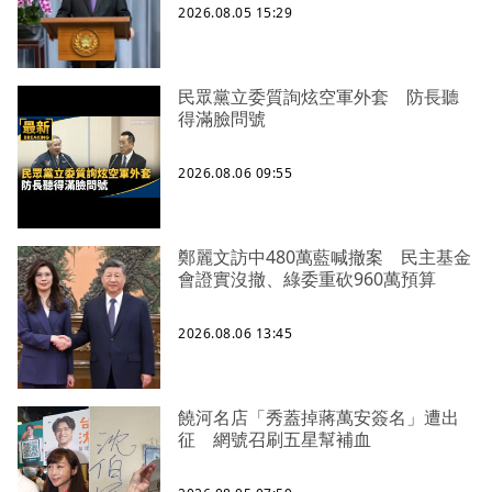
2026.08.05 15:29
民眾黨立委質詢炫空軍外套 防長聽
得滿臉問號
2026.08.06 09:55
鄭麗文訪中480萬藍喊撤案 民主基金
會證實沒撤、綠委重砍960萬預算
2026.08.06 13:45
饒河名店「秀蓋掉蔣萬安簽名」遭出
征 網號召刷五星幫補血