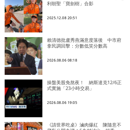
利朝聖「寶劍樹」合影
2025.12.08 20:51
賴清德批盧秀燕滿意度落後 中市府
拿民調回擊：分數低笑分數高
2026.08.06 08:18
操盤美股免熬夜！ 納斯達克12/6正
式實施「23小時交易」
2026.08.06 19:05
《請世界吃桌》滷肉爆紅 陳隨意不