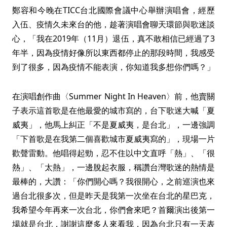
鄭容和今晚在TICC台北國際會議中心舉辦演唱會，經歷
入伍、疫情久未來台的他，趁著演唱會聊天環節與歌迷談
心，「我在2019年（11月）退伍，真不敢相信已經過了3
年半，因為疫情好像所以東西都停止的那段時間，我感受
到了很多，因為疫情不能表演，你知道我多想你們嗎？」
在演唱創作曲〈Summer Night In Heaven〉前，他賣關
子表示這首歌是在他最愛的城市寫的，台下歌迷大喊「夏
威夷」，他馬上糾正「不是夏威夷，是台北」，一邊強調
「下首歌是在我第二個喜歡城市夏威夷寫的」，現場一片
歡聲雷動。他唱得起勁，忍不住以中文直呼「熱」、「很
熱」、「太熱」，一邊脫起衣服，稱讚台灣歌迷的熱情是
最棒的，大讚：「你們開心嗎？我很開心，之前巡演也來
過台北很多次，但是昨天是我第一次坐在台北的星巴克，
我希望今年再來一次台北，你們會來吧？首爾演出後第一
場就是台北，謝謝這麼多人來看我，因為台北只有一天表