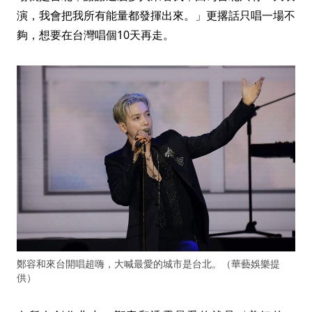
演，我會把我所有能量都發揮出來。」更撂話只唱一場不
夠，想要在台灣唱個10天再走。
鄭容和來台開唱超嗨，大喊最愛的城市是台北。（華藝娛樂提
供）