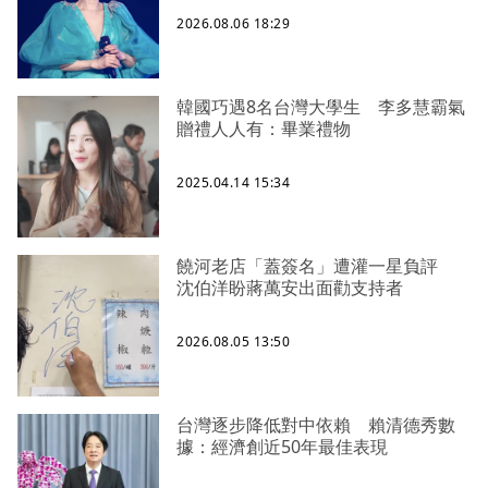
2026.08.06 18:29
韓國巧遇8名台灣大學生 李多慧霸氣
贈禮人人有：畢業禮物
2025.04.14 15:34
饒河老店「蓋簽名」遭灌一星負評
沈伯洋盼蔣萬安出面勸支持者
2026.08.05 13:50
台灣逐步降低對中依賴 賴清德秀數
據：經濟創近50年最佳表現