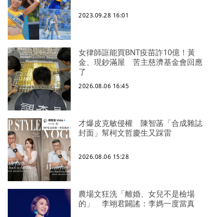
2023.09.28 16:01
女律師誆能買BNT疫苗詐10億！黃
金、現鈔滿屋 苦主慈濟基金會回應
了
2026.08.06 16:45
才爆皮克敏侵權 陳智菡「合成雜誌
封面」幫柯文哲慶生又踩雷
2026.08.06 15:28
農場文狂洗「離婚、女兒不是檢場
的」 李翊君闢謠：李媽一度當真