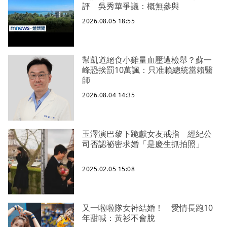
評 吳秀華爭議：概無參與
2026.08.05 18:55
幫凱道絕食小雞量血壓遭檢舉？蘇一
峰恐挨罰10萬諷：只准賴總統當賴醫
師
2026.08.04 14:35
玉澤演巴黎下跪獻女友戒指 經紀公
司否認祕密求婚「是慶生抓拍照」
2025.02.05 15:08
又一啦啦隊女神結婚！ 愛情長跑10
年甜喊：黃衫不會脫