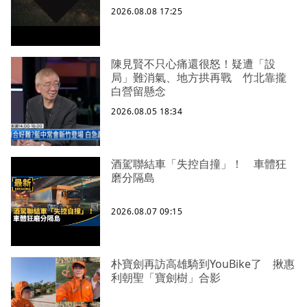
2026.08.08 17:25
陳見賢不只心痛還很怒！疑遭「設
局」難消氣、地方拱再戰 竹北靠攏
白營留懸念
2026.08.05 18:34
酒駕聯結車「失控自撞」！ 車體狂
磨分隔島
2026.08.07 09:15
朴寶劍再訪高雄騎到YouBike了 揪惠
利朝聖「寶劍樹」合影