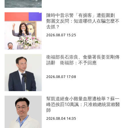
陳時中昔示警「有掮客」遭藍圍剿
鄭麗文反問：知道哪些人在騙怎麼不
去抓？
2026.08.07 15:25
衛福部長石崇良、食藥署長姜至剛傳
請辭 衛福部：不予回應
2026.08.07 17:08
幫凱道絕食小雞量血壓遭檢舉？蘇一
峰恐挨罰10萬諷：只准賴總統當賴醫
師
2026.08.04 14:35