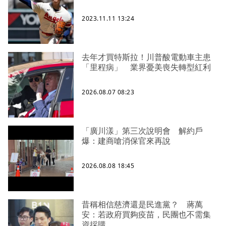
2023.11.11 13:24
去年才買特斯拉！川普酸電動車主患
「里程病」 業界憂美喪失轉型紅利
2026.08.07 08:23
「廣川漾」第三次說明會 解約戶
爆：建商嗆消保官來再說
2026.08.08 18:45
昔稱相信慈濟還是民進黨？ 蔣萬
安：若政府買夠疫苗，民團也不需集
資採購