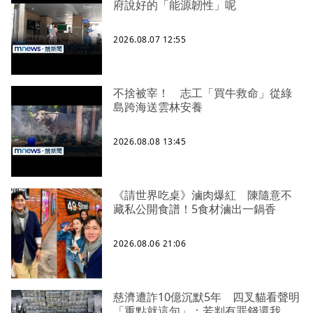
府說好的「能源韌性」呢
2026.08.07 12:55
不捨被宰！ 志工「買牛救命」從綠
島跨海送雲林安養
2026.08.08 13:45
《請世界吃桌》滷肉爆紅 陳隨意不
藏私公開食譜！5食材滷出一鍋香
2026.08.06 21:06
慈濟遭詐10億沉默5年 四叉貓看聲明
「重點就這句」：若判有罪錢還我