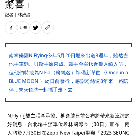
驚喜」
記者
｜
林妏緹
南韓樂團N.Flying今年5月20日迎來出道8週年，雖然吉
他手車勳、貝斯手徐東成、鼓手金宰鉉近期入續入伍，
但他們特地為N.Fia（粉絲名）準備新單曲〈Once in a
BLUE MOON 〉於日前發行，感謝粉絲這8年來一路陪
伴，未來也將一起攜手走下去。
N.Flying雙主唱李承協、柳會勝日前公布將帶來新巡演的
好消息，台北場主辦單位希林國際今（30日）宣布，兩
人將於7月30日在Zepp New Taipei舉辦「2023 SEUNG