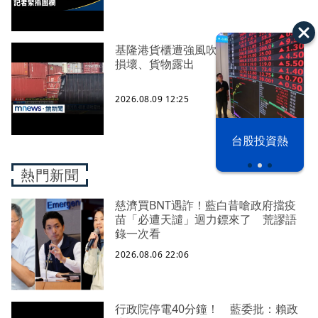
基隆港貨櫃遭強風吹落 櫃體凹陷、
損壞、貨物露出
2026.08.09 12:25
漢光42演習
台股投資熱
熱門新聞
慈濟買BNT遇詐！藍白昔嗆政府擋疫
苗「必遭天譴」迴力鏢來了 荒謬語
錄一次看
2026.08.06 22:06
行政院停電40分鐘！ 藍委批：賴政