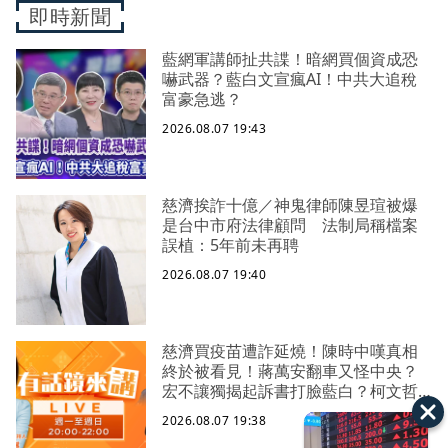
即時新聞
藍網軍講師扯共諜！暗網買個資成恐
嚇武器？藍白文宣瘋AI！中共大追稅
富豪急逃？
2026.08.07 19:43
慈濟挨詐十億／神鬼律師陳昱瑄被爆
是台中市府法律顧問 法制局稱檔案
誤植：5年前未再聘
2026.08.07 19:40
慈濟買疫苗遭詐延燒！陳時中嘆真相
終於被看見！蔣萬安翻車又怪中央？
宏不讓獨揭起訴書打臉藍白？柯文哲
生日嚇一大跳忘記腳傷？虐童案再
2026.08.07 19:38
爆！北市府突襲稽查變套招？