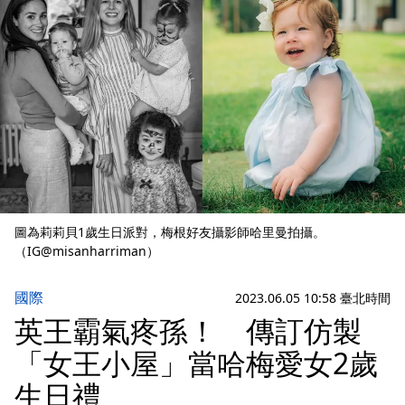
圖為莉莉貝1歲生日派對，梅根好友攝影師哈里曼拍攝。
（IG@misanharriman）
國際
2023.06.05 10:58 臺北時間
英王霸氣疼孫！ 傳訂仿製
「女王小屋」當哈梅愛女2歲
生日禮