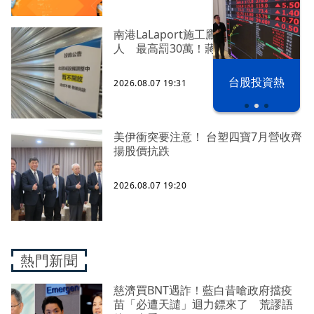
南港LaLaport施工鷹架5樓掉落砸傷
人 最高罰30萬！蔣萬安回應了
漢光42演習
台股投資熱
2026.08.07 19:31
美伊衝突要注意！ 台塑四寶7月營收齊
揚股價抗跌
2026.08.07 19:20
熱門新聞
慈濟買BNT遇詐！藍白昔嗆政府擋疫
苗「必遭天譴」迴力鏢來了 荒謬語