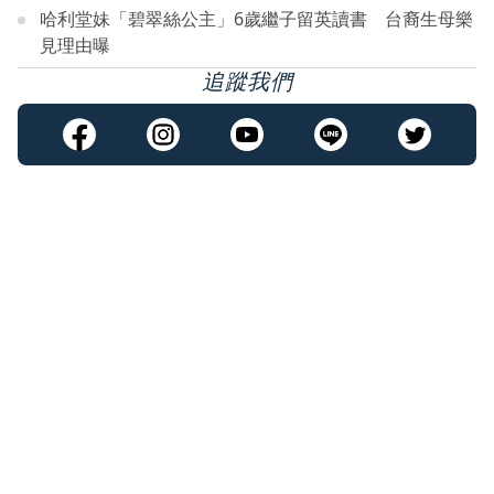
哈利堂妹「碧翠絲公主」6歲繼子留英讀書 台裔生母樂
見理由曝
追蹤我們