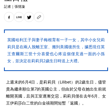
記者
｜
張憶漩
英國哈利王子與妻子梅根育有一子一女，其中小女兒莉
莉貝是在兩人脫離王室、搬到美國後所生，據悉現任英
王查爾斯三世十分喜愛也心疼這個僅見過一面的小孫
女，並決定在莉莉貝2歲生日時送上大禮。
上週末的6月4日，是莉莉貝（Lilibet）的2歲生日，儘管
貴為繼承順位第7的英國公主，但由於父母在她出生前就
離開英國，且與王室逐漸交惡，莉莉貝僅在去年6月、女
王伊莉莎白二世的白金禧期間短暫「返國」。