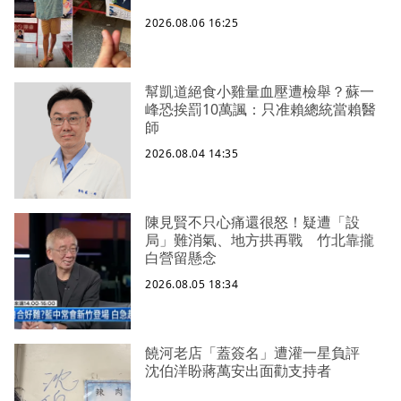
2026.08.06 16:25
幫凱道絕食小雞量血壓遭檢舉？蘇一
峰恐挨罰10萬諷：只准賴總統當賴醫
師
2026.08.04 14:35
陳見賢不只心痛還很怒！疑遭「設
局」難消氣、地方拱再戰 竹北靠攏
白營留懸念
2026.08.05 18:34
饒河老店「蓋簽名」遭灌一星負評
沈伯洋盼蔣萬安出面勸支持者