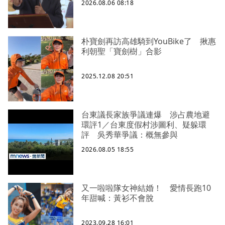
2026.08.06 08:18
朴寶劍再訪高雄騎到YouBike了 揪惠
利朝聖「寶劍樹」合影
2025.12.08 20:51
台東議長家族爭議連爆 涉占農地避
環評1／台東度假村涉圖利、疑躲環
評 吳秀華爭議：概無參與
2026.08.05 18:55
又一啦啦隊女神結婚！ 愛情長跑10
年甜喊：黃衫不會脫
2023.09.28 16:01