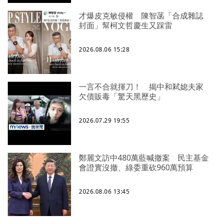
才爆皮克敏侵權 陳智菡「合成雜誌
封面」幫柯文哲慶生又踩雷
2026.08.06 15:28
一言不合就揮刀！ 揭中和弒媳夫家
欠債販毒「驚天黑歷史」
2026.07.29 19:55
鄭麗文訪中480萬藍喊撤案 民主基金
會證實沒撤、綠委重砍960萬預算
2026.08.06 13:45