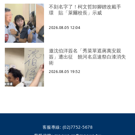
不刻名字了！柯文哲卸腳鐐改戴手
環 貼「萊爾校長」示威
2026.08.05 12:04
邀沈伯洋簽名「秀菜單遮蔣萬安親
簽」遭出征 饒河名店速祭白漆消失
術
2026.08.05 19:52
客服專線:
(02)7752-5678