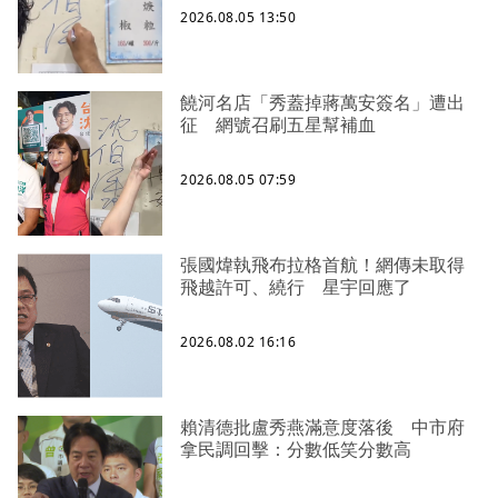
2026.08.05 13:50
饒河名店「秀蓋掉蔣萬安簽名」遭出
征 網號召刷五星幫補血
2026.08.05 07:59
張國煒執飛布拉格首航！網傳未取得
飛越許可、繞行 星宇回應了
2026.08.02 16:16
賴清德批盧秀燕滿意度落後 中市府
拿民調回擊：分數低笑分數高