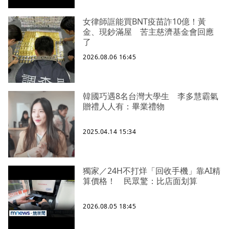
女律師誆能買BNT疫苗詐10億！黃
金、現鈔滿屋 苦主慈濟基金會回應
了
2026.08.06 16:45
韓國巧遇8名台灣大學生 李多慧霸氣
贈禮人人有：畢業禮物
2025.04.14 15:34
獨家／24H不打烊「回收手機」靠AI精
算價格！ 民眾驚：比店面划算
2026.08.05 18:45