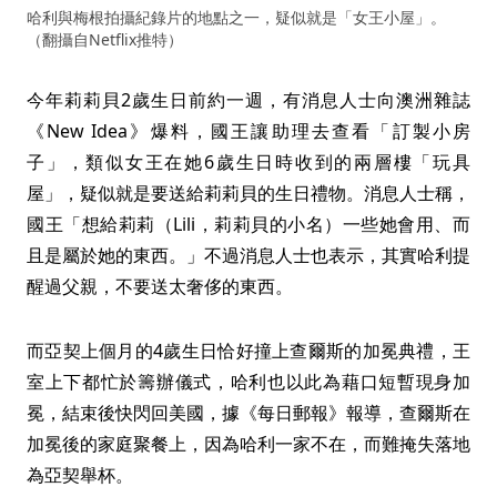
哈利與梅根拍攝紀錄片的地點之一，疑似就是「女王小屋」。
（翻攝自Netflix推特）
今年莉莉貝2歲生日前約一週，有消息人士向澳洲雜誌
《New Idea》爆料，國王讓助理去查看「訂製小房
子」，類似女王在她6歲生日時收到的兩層樓「玩具
屋」，疑似就是要送給莉莉貝的生日禮物。消息人士稱，
國王「想給莉莉（Lili，莉莉貝的小名）一些她會用、而
且是屬於她的東西。」不過消息人士也表示，其實哈利提
醒過父親，不要送太奢侈的東西。
而亞契上個月的4歲生日恰好撞上查爾斯的加冕典禮，王
室上下都忙於籌辦儀式，哈利也以此為藉口短暫現身加
冕，結束後快閃回美國，據《每日郵報》報導，查爾斯在
加冕後的家庭聚餐上，因為哈利一家不在，而難掩失落地
為亞契舉杯。