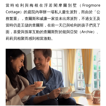
當時哈利與梅根在浮若閣摩爾別墅（Frogmore
Cottage）的庭院內舉辦一場私人慶生派對，而由於「公
務繁重」，查爾斯和威廉一家並未出席派對，不過女王及
當時仍是王儲的查爾斯，在前一天已與哈利的孩子們見了
面，喜愛與孫輩互動的查爾斯對於能與亞契（Archie）、
莉莉貝相聚而感到相當激動。