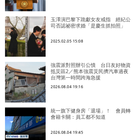
玉澤演巴黎下跪獻女友戒指 經紀公
司否認祕密求婚「是慶生抓拍照」
2025.02.05 15:08
強震派對照辦引公憤 台日友好物資
抵災區2／熊本強震災民擠汽車過夜
台灣第一時間跨海急援
2026.08.04 19:16
統一旗下健身房「退場」！ 會員轉
會籍卡關：員工都不知道
2026.08.04 19:45