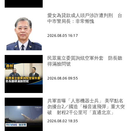
愛女為貸款成人頭戶涉詐遭判刑 台
中市警局長：非常慚愧
2026.08.05 16:17
民眾黨立委質詢炫空軍外套 防長聽
得滿臉問號
2026.08.06 09:55
共軍首曝「人形機器士兵」 美罕點名
勿擾台2／國造「極音速飛彈」重大突
破 射程2千公里可「直通北京」
2026.08.02 18:35