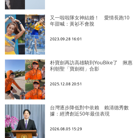
又一啦啦隊女神結婚！ 愛情長跑10
年甜喊：黃衫不會脫
2023.09.28 16:01
朴寶劍再訪高雄騎到YouBike了 揪惠
利朝聖「寶劍樹」合影
2025.12.08 20:51
台灣逐步降低對中依賴 賴清德秀數
據：經濟創近50年最佳表現
2026.08.05 15:29