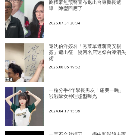
劉櫂豪無預警宣布退出台東縣長選
舉 陳瑩回應了
2026.07.31 20:34
邀沈伯洋簽名「秀菜單遮蔣萬安親
簽」遭出征 饒河名店速祭白漆消失
術
2026.08.05 19:52
一粒分手4年學長男友「痛哭一晚」
啦啦隊女神理想型曝光
2024.04.17 15:39
一言不合就揮刀！ 揭中和弒媳夫家