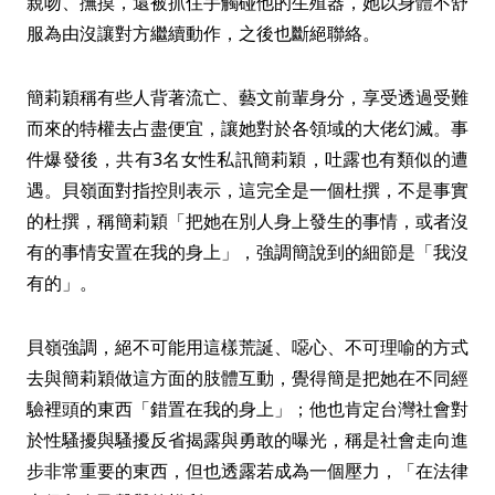
親吻、撫摸，還被抓住手觸碰他的生殖器，她以身體不舒
服為由沒讓對方繼續動作，之後也斷絕聯絡。
簡莉穎稱有些人背著流亡、藝文前輩身分，享受透過受難
而來的特權去占盡便宜，讓她對於各領域的大佬幻滅。事
件爆發後，共有3名女性私訊簡莉穎，吐露也有類似的遭
遇。貝嶺面對指控則表示，這完全是一個杜撰，不是事實
的杜撰，稱簡莉穎「把她在別人身上發生的事情，或者沒
有的事情安置在我的身上」，強調簡說到的細節是「我沒
有的」。
貝嶺強調，絕不可能用這樣荒誕、噁心、不可理喻的方式
去與簡莉穎做這方面的肢體互動，覺得簡是把她在不同經
驗裡頭的東西「錯置在我的身上」；他也肯定台灣社會對
於性騷擾與騷擾反省揭露與勇敢的曝光，稱是社會走向進
步非常重要的東西，但也透露若成為一個壓力，「在法律