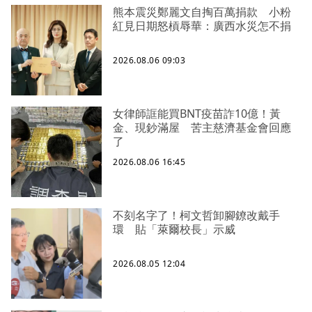
熊本震災鄭麗文自掏百萬捐款 小粉
紅見日期怒槓辱華：廣西水災怎不捐
2026.08.06 09:03
女律師誆能買BNT疫苗詐10億！黃
金、現鈔滿屋 苦主慈濟基金會回應
了
2026.08.06 16:45
不刻名字了！柯文哲卸腳鐐改戴手
環 貼「萊爾校長」示威
2026.08.05 12:04