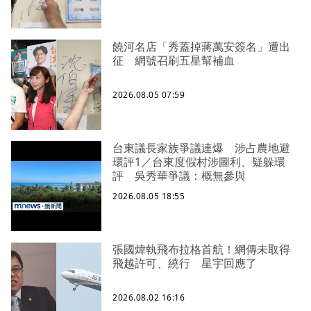
饒河名店「秀蓋掉蔣萬安簽名」遭出
征 網號召刷五星幫補血
2026.08.05 07:59
台東議長家族爭議連爆 涉占農地避
環評1／台東度假村涉圖利、疑躲環
評 吳秀華爭議：概無參與
2026.08.05 18:55
張國煒執飛布拉格首航！網傳未取得
飛越許可、繞行 星宇回應了
2026.08.02 16:16