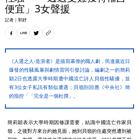
便宜」3女聲援
記者
｜
郭妤
《人選之人-造浪者》是描寫幕僚的職人劇，民進黨近日
爆發的性騷風暴與劇情雷同引發討論，編劇之一的簡莉
穎2日也透露大學時期遭中國流亡詩人貝嶺性騷擾，並
有3位女子私訊有類似遭遇；貝嶺則回應《中央社》簡
的指控「「完全是一個杜撰」。
簡莉穎表示大學時期因修課需要，結識中國流亡作家貝
嶺，之後對方來台約她見面，她到貝嶺的住處突然遭到被