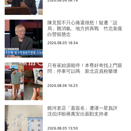
2026.08.06 08:18
陳見賢不只心痛還很怒！疑遭「設
局」難消氣、地方拱再戰 竹北靠攏
白營留懸念
2026.08.05 18:34
只有崔始源能停！本尊好奇找上門親
問：停車可以嗎 新北店員粉樂壞
2026.08.06 16:25
饒河老店「蓋簽名」遭灌一星負評
沈伯洋盼蔣萬安出面勸支持者
2026.08.05 13:50