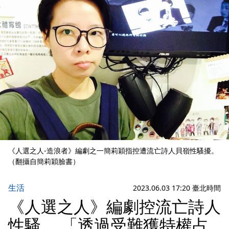
《人選之人-造浪者》編劇之一簡莉穎指控遭流亡詩人貝嶺性騷擾。
（翻攝自簡莉穎臉書）
生活
2023.06.03 17:20 臺北時間
《人選之人》編劇控流亡詩人
性騷 「透過受難獲特權占