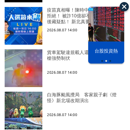
疫苗真相曝！陳時中要求道歉...蔣萬安
拒絕！ 被詐10億卻不告？慈濟沉默背
後藏疑點！ 新北真要藍天變綠地？蔡
英文接蘇巧慧競總主委！ 拐杖秀破
2026.08.07 14:00
功！柯文哲「裝殘賣慘」大翻車！
漢光42演習
台股投資熱
貨車駕駛違規載人還毒駕 警對空鳴2
槍強勢制伏
2026.08.07 14:00
白海豚颱風攪局 客家親子劇《燈
怪》新北場改期演出
2026.08.07 14:00