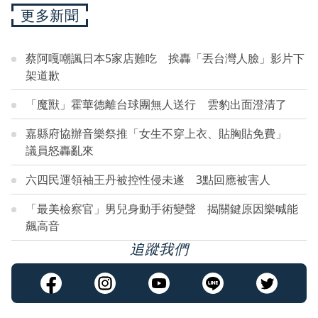
更多新聞
蔡阿嘎嘲諷日本5家店難吃 挨轟「丟台灣人臉」影片下
架道歉
「魔獸」霍華德離台球團無人送行 雲豹出面澄清了
嘉縣府協辦音樂祭推「女生不穿上衣、貼胸貼免費」
議員怒轟亂來
六四民運領袖王丹被控性侵未遂 3點回應被害人
「最美檢察官」男兒身動手術變聲 揭關鍵原因樂喊能
飆高音
追蹤我們