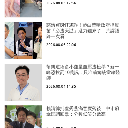
2026.08.05 12:56
慈濟買BNT遇詐！藍白昔嗆政府擋疫
苗「必遭天譴」迴力鏢來了 荒謬語
錄一次看
2026.08.06 22:06
幫凱道絕食小雞量血壓遭檢舉？蘇一
峰恐挨罰10萬諷：只准賴總統當賴醫
師
2026.08.04 14:35
賴清德批盧秀燕滿意度落後 中市府
拿民調回擊：分數低笑分數高