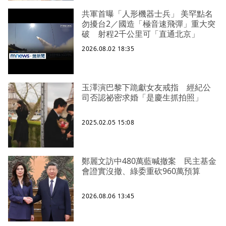
共軍首曝「人形機器士兵」 美罕點名
勿擾台2／國造「極音速飛彈」重大突
破 射程2千公里可「直通北京」
2026.08.02 18:35
玉澤演巴黎下跪獻女友戒指 經紀公
司否認祕密求婚「是慶生抓拍照」
2025.02.05 15:08
鄭麗文訪中480萬藍喊撤案 民主基金
會證實沒撤、綠委重砍960萬預算
2026.08.06 13:45