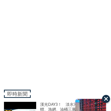
即時新聞
漢光DAY3！ 淡水河阻絕演練 鋼刺
蝟、漁網、油桶三層防範