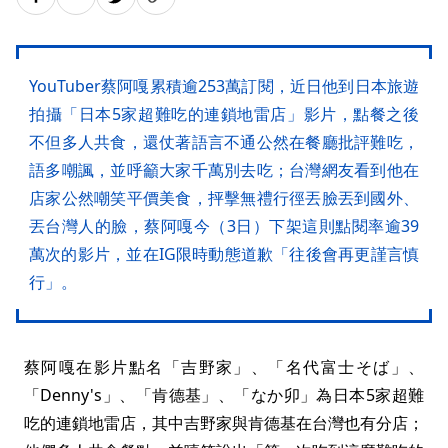
YouTuber蔡阿嘎累積逾253萬訂閱，近日他到日本旅遊
拍攝「日本5家超難吃的連鎖地雷店」影片，點餐之後
不但多人共食，還仗著語言不通公然在餐廳批評難吃，
語多嘲諷，並呼籲大家千萬別去吃；台灣網友看到他在
店家公然嘲笑平價美食，抨擊無禮行徑丟臉丟到國外、
丟台灣人的臉，蔡阿嘎今（3日）下架這則點閱率逾39
萬次的影片，並在IG限時動態道歉「往後會再更謹言慎
行」。
蔡阿嘎在影片點名「吉野家」、「名代富士そば」、
「Denny's」、「肯德基」、「なか卯」為日本5家超難
吃的連鎖地雷店，其中吉野家與肯德基在台灣也有分店；