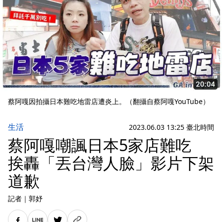
蔡阿嘎因拍攝日本難吃地雷店遭炎上。（翻攝自蔡阿嘎YouTube）
生活
2023.06.03 13:25 臺北時間
蔡阿嘎嘲諷日本5家店難吃
挨轟「丟台灣人臉」影片下架
道歉
記者
｜
郭妤