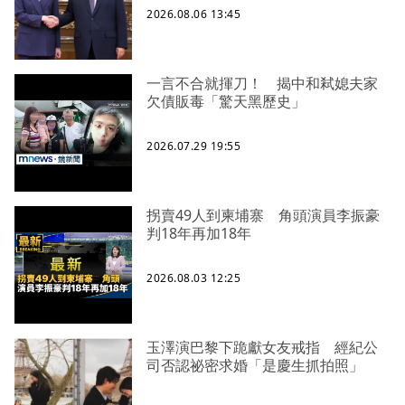
2026.08.06 13:45
一言不合就揮刀！ 揭中和弒媳夫家
欠債販毒「驚天黑歷史」
2026.07.29 19:55
拐賣49人到柬埔寨 角頭演員李振豪
判18年再加18年
2026.08.03 12:25
玉澤演巴黎下跪獻女友戒指 經紀公
司否認祕密求婚「是慶生抓拍照」