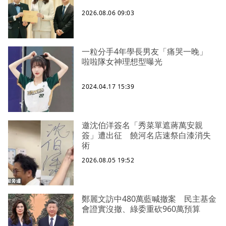
2026.08.06 09:03
一粒分手4年學長男友「痛哭一晚」
啦啦隊女神理想型曝光
2024.04.17 15:39
邀沈伯洋簽名「秀菜單遮蔣萬安親
簽」遭出征 饒河名店速祭白漆消失
術
2026.08.05 19:52
鄭麗文訪中480萬藍喊撤案 民主基金
會證實沒撤、綠委重砍960萬預算