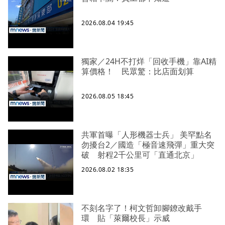
2026.08.04 19:45
獨家／24H不打烊「回收手機」靠AI精
算價格！ 民眾驚：比店面划算
2026.08.05 18:45
共軍首曝「人形機器士兵」 美罕點名
勿擾台2／國造「極音速飛彈」重大突
破 射程2千公里可「直通北京」
2026.08.02 18:35
不刻名字了！柯文哲卸腳鐐改戴手
環 貼「萊爾校長」示威