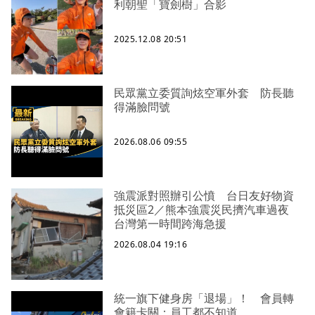
利朝聖「寶劍樹」合影
2025.12.08 20:51
民眾黨立委質詢炫空軍外套 防長聽
得滿臉問號
2026.08.06 09:55
強震派對照辦引公憤 台日友好物資
抵災區2／熊本強震災民擠汽車過夜
台灣第一時間跨海急援
2026.08.04 19:16
統一旗下健身房「退場」！ 會員轉
會籍卡關：員工都不知道