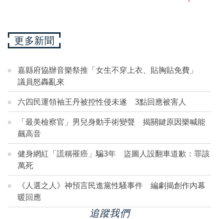
更多新聞
嘉縣府協辦音樂祭推「女生不穿上衣、貼胸貼免費」
議員怒轟亂來
六四民運領袖王丹被控性侵未遂 3點回應被害人
「最美檢察官」男兒身動手術變聲 揭關鍵原因樂喊能
飆高音
健身網紅「謊稱罹癌」騙3年 盜圖人設翻車道歉：罪該
萬死
《人選之人》神預言民進黨性騷事件 編劇揭創作內幕
暖回應
追蹤我們