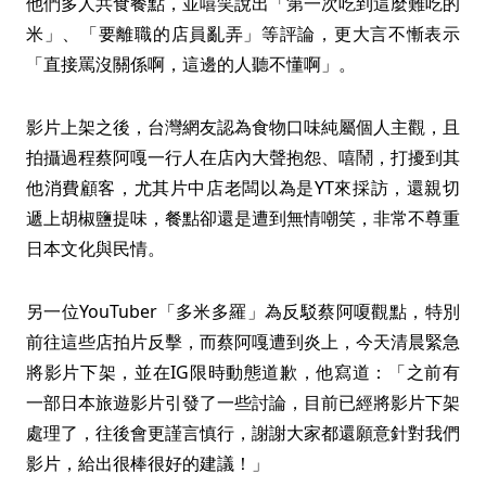
他們多人共食餐點，並嘻笑說出「第一次吃到這麼難吃的
米」、「要離職的店員亂弄」等評論，更大言不慚表示
「直接罵沒關係啊，這邊的人聽不懂啊」。
影片上架之後，台灣網友認為食物口味純屬個人主觀，且
拍攝過程蔡阿嘎一行人在店內大聲抱怨、嘻鬧，打擾到其
他消費顧客，尤其片中店老闆以為是YT來採訪，還親切
遞上胡椒鹽提味，餐點卻還是遭到無情嘲笑，非常不尊重
日本文化與民情。
另一位YouTuber「多米多羅」為反駁蔡阿嗄觀點，特別
前往這些店拍片反擊，而蔡阿嘎遭到炎上，今天清晨緊急
將影片下架，並在IG限時動態道歉，他寫道：「之前有
一部日本旅遊影片引發了一些討論，目前已經將影片下架
處理了，往後會更謹言慎行，謝謝大家都還願意針對我們
影片，給出很棒很好的建議！」