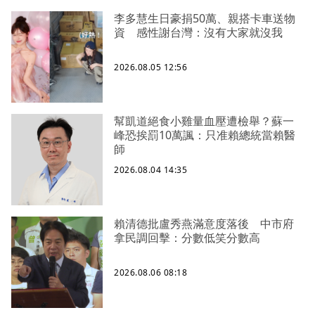
李多慧生日豪捐50萬、親搭卡車送物
資 感性謝台灣：沒有大家就沒我
2026.08.05 12:56
幫凱道絕食小雞量血壓遭檢舉？蘇一
峰恐挨罰10萬諷：只准賴總統當賴醫
師
2026.08.04 14:35
賴清德批盧秀燕滿意度落後 中市府
拿民調回擊：分數低笑分數高
2026.08.06 08:18