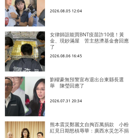
2026.08.05 12:04
女律師誆能買BNT疫苗詐10億！黃
金、現鈔滿屋 苦主慈濟基金會回應
了
2026.08.06 16:45
劉櫂豪無預警宣布退出台東縣長選
舉 陳瑩回應了
2026.07.31 20:34
熊本震災鄭麗文自掏百萬捐款 小粉
紅見日期怒槓辱華：廣西水災怎不捐