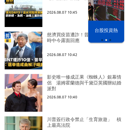
2026.08.07 10:45
以色列 穹頂
台股投資熱
之下
慈濟買疫苗遭詐！昔遭轟擋疫苗 陳
時中今露面回應
2026.08.07 10:42
影史唯一修成正果《蜘蛛人》銀幕情
侶 湯姆霍蘭德與千黛亞英國辦結婚
派對
2026.08.07 10:40
川普簽行政令禁止「生育旅遊」 槓
上最高法院