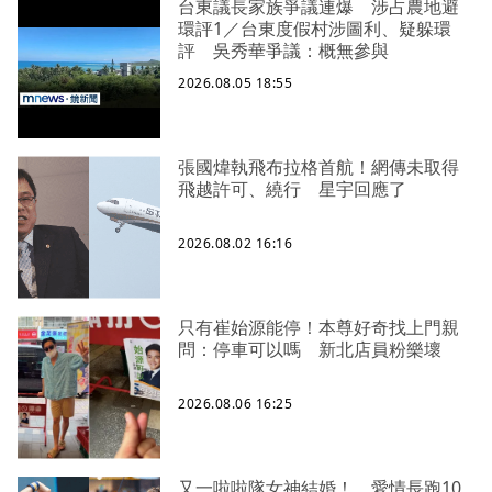
台東議長家族爭議連爆 涉占農地避
環評1／台東度假村涉圖利、疑躲環
評 吳秀華爭議：概無參與
2026.08.05 18:55
張國煒執飛布拉格首航！網傳未取得
飛越許可、繞行 星宇回應了
2026.08.02 16:16
只有崔始源能停！本尊好奇找上門親
問：停車可以嗎 新北店員粉樂壞
2026.08.06 16:25
又一啦啦隊女神結婚！ 愛情長跑10