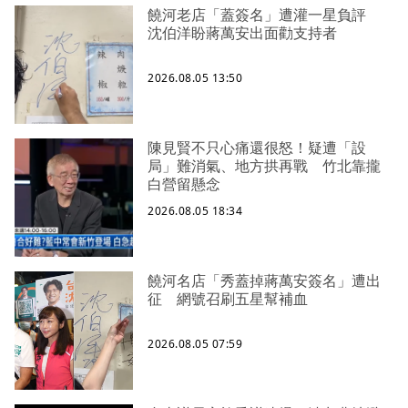
饒河老店「蓋簽名」遭灌一星負評
沈伯洋盼蔣萬安出面勸支持者
2026.08.05 13:50
陳見賢不只心痛還很怒！疑遭「設
局」難消氣、地方拱再戰 竹北靠攏
白營留懸念
2026.08.05 18:34
饒河名店「秀蓋掉蔣萬安簽名」遭出
征 網號召刷五星幫補血
2026.08.05 07:59