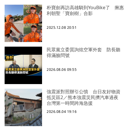
朴寶劍再訪高雄騎到YouBike了 揪惠
利朝聖「寶劍樹」合影
2025.12.08 20:51
民眾黨立委質詢炫空軍外套 防長聽
得滿臉問號
2026.08.06 09:55
強震派對照辦引公憤 台日友好物資
抵災區2／熊本強震災民擠汽車過夜
台灣第一時間跨海急援
2026.08.04 19:16