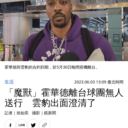
霍華德與雲豹的合約到期，於5月30日晚間搭機離台。
生活
2023.06.03 13:09 臺北時間
「魔獸」霍華德離台球團無人
送行 雲豹出面澄清了
記者
｜
徐如奕
攝影
｜
鏡新聞