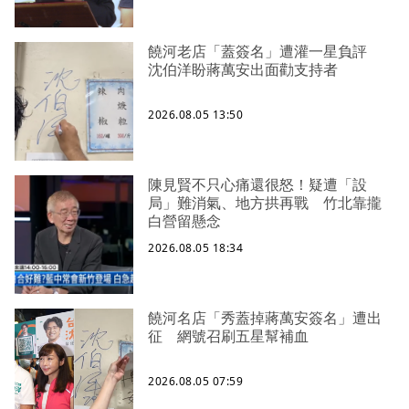
饒河老店「蓋簽名」遭灌一星負評
沈伯洋盼蔣萬安出面勸支持者
2026.08.05 13:50
陳見賢不只心痛還很怒！疑遭「設
局」難消氣、地方拱再戰 竹北靠攏
白營留懸念
2026.08.05 18:34
饒河名店「秀蓋掉蔣萬安簽名」遭出
征 網號召刷五星幫補血
2026.08.05 07:59