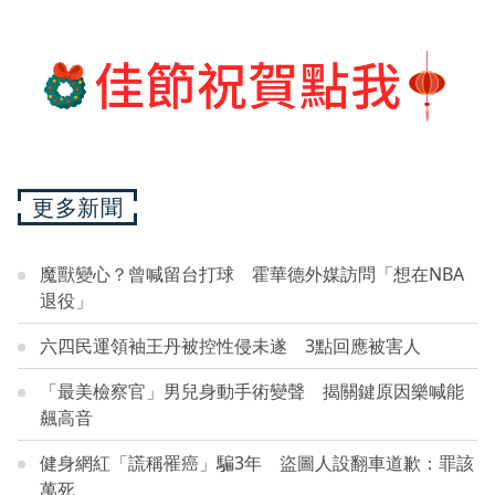
更多新聞
魔獸變心？曾喊留台打球 霍華德外媒訪問「想在NBA
退役」
六四民運領袖王丹被控性侵未遂 3點回應被害人
「最美檢察官」男兒身動手術變聲 揭關鍵原因樂喊能
飆高音
健身網紅「謊稱罹癌」騙3年 盜圖人設翻車道歉：罪該
萬死