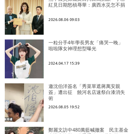
紅見日期怒槓辱華：廣西水災怎不捐
2026.08.06 09:03
一粒分手4年學長男友「痛哭一晚」
啦啦隊女神理想型曝光
2024.04.17 15:39
邀沈伯洋簽名「秀菜單遮蔣萬安親
簽」遭出征 饒河名店速祭白漆消失
術
2026.08.05 19:52
鄭麗文訪中480萬藍喊撤案 民主基金