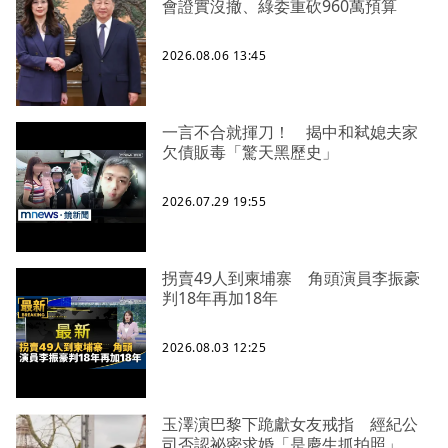
會證實沒撤、綠委重砍960萬預算
2026.08.06 13:45
一言不合就揮刀！ 揭中和弒媳夫家
欠債販毒「驚天黑歷史」
2026.07.29 19:55
拐賣49人到柬埔寨 角頭演員李振豪
判18年再加18年
2026.08.03 12:25
玉澤演巴黎下跪獻女友戒指 經紀公
司否認祕密求婚「是慶生抓拍照」