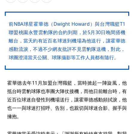
前NBA球星霍華德（Dwight Howard）與台灣職籃T1
聯盟桃園永豐雲豹隊的合約到期，於5月30日晚間搭機
離台，當天約有近百名球迷到機場為他送行，讓霍華德
感動流淚，不過不少網友批評不見雲豹隊送機，對此，
球團澄清當天公關、球隊攝影等工作人員都有隨行。
霍華德去年11月加盟台灣職籃，當時掀起一陣旋風，他
抵台時雲豹球隊也率團大陣仗接機，而他日前離台時，有
近百位球迷自發性到機場送行，讓霍華德感動頻拭淚，他
也一一與球迷打招呼、告別，也親切與球迷合影、握手與
擁抱。
霍華德當天受訪時表示：「謝謝所有粉絲來支持我，對我