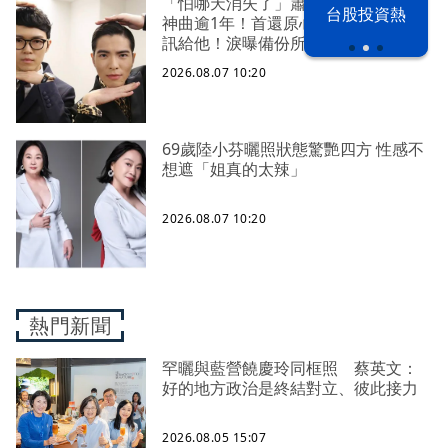
以色列 穹頂
「怕哪天消失了」蕭敬騰拒聽方大同
台股投資熱
神曲逾1年！首還原心境 至今仍會傳
之下
訊給他！淚曝備份所有語音
2026.08.07 10:20
69歲陸小芬曬照狀態驚艷四方 性感不
想遮「姐真的太辣」
2026.08.07 10:20
熱門新聞
罕曬與藍營饒慶玲同框照 蔡英文：
好的地方政治是終結對立、彼此接力
2026.08.05 15:07