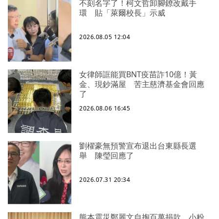
不刻名字了！柯文哲卸腳鐐改戴手
環 貼「萊爾校長」示威
2026.08.05 12:04
女律師誆能買BNT疫苗詐10億！黃
金、現鈔滿屋 苦主慈濟基金會回應
了
2026.08.06 16:45
劉櫂豪無預警宣布退出台東縣長選
舉 陳瑩回應了
2026.07.31 20:34
熊本震災鄭麗文自掏百萬捐款 小粉