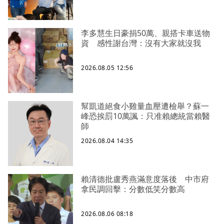
李多慧生日豪捐50萬、親搭卡車送物
資 感性謝台灣：沒有大家就沒我
2026.08.05 12:56
幫凱道絕食小雞量血壓遭檢舉？蘇一
峰恐挨罰10萬諷：只准賴總統當賴醫
師
2026.08.04 14:35
賴清德批盧秀燕滿意度落後 中市府
拿民調回擊：分數低笑分數高
2026.08.06 08:18