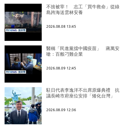
不捨被宰！ 志工「買牛救命」從綠
島跨海送雲林安養
2026.08.08 13:45
醫稱「民進黨擋中國疫苗」 蔣萬安
嗆：百般刁難企業
2026.08.09 12:45
駐日代表李逸洋不出席原爆典禮 抗
議長崎市府座位安排「矮化台灣」
2026.08.09 12:36