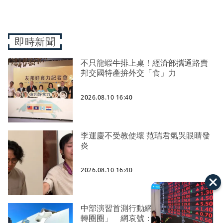
即時新聞
不只龍蝦牛排上桌！經濟部攜通路賣
邦交國特產拚外交「食」力
2026.08.10 16:40
李運慶不受教使壞 范瑞君氣哭眼睛發
炎
2026.08.10 16:40
中部演習首測行動網路降速「畫面剩
轉圈圈」 網哀號：根本斷網