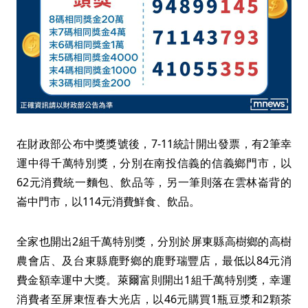
在財政部公布中獎獎號後，7-11統計開出發票，有2筆幸
運中得千萬特別獎，分別在南投信義的信義鄉門市，以
62元消費統一麵包、飲品等，另一筆則落在雲林崙背的
崙中門市，以114元消費鮮食、飲品。
全家也開出2組千萬特別獎，分別於屏東縣高樹鄉的高樹
農會店、及台東縣鹿野鄉的鹿野瑞豐店，最低以84元消
費金額幸運中大獎。萊爾富則開出1組千萬特別獎，幸運
消費者至屏東恆春大光店，以46元購買1瓶豆漿和2顆茶