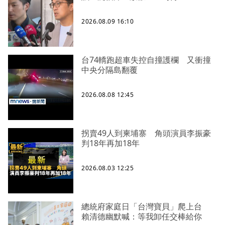
2026.08.09 16:10
台74轎跑超車失控自撞護欄 又衝撞
中央分隔島翻覆
2026.08.08 12:45
拐賣49人到柬埔寨 角頭演員李振豪
判18年再加18年
2026.08.03 12:25
總統府家庭日「台灣寶貝」爬上台
賴清德幽默喊：等我卸任交棒給你