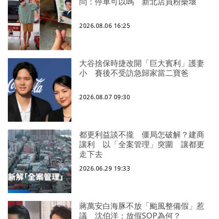
問：停車可以嗎 新北店員粉樂壞
2026.08.06 16:25
大谷捨保時捷改開「巨大賓利」護妻
小 賽後不受訪急歸家當二寶爸
2026.08.07 09:30
都更利益談不攏 僵局怎破解？建商
讓利 以「全案管理」突圍 讓都更
走下去
2026.06.29 19:33
蔣萬安白海豚不放「颱風整備假」惹
議 沈伯洋：放假SOP為何？