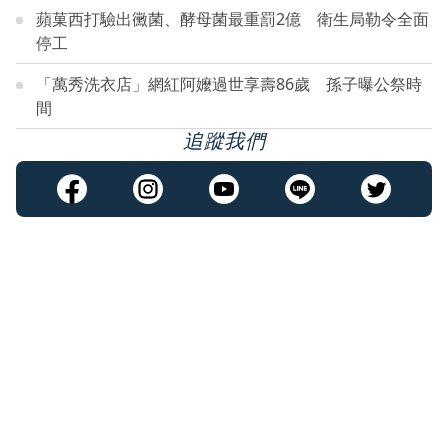
蘋菓西打驗出黴菌、酵母菌最重罰2億 衛生局勒令全面
停工
「萬秀洗衣店」網紅阿嬤過世享壽86歲 孫子曝公祭時
間
追蹤我們