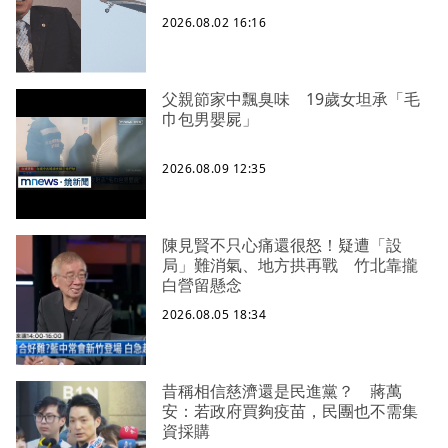
2026.08.02 16:16
父親節家中飄臭味 19歲女坦承「毛
巾包男嬰屍」
2026.08.09 12:35
陳見賢不只心痛還很怒！疑遭「設
局」難消氣、地方拱再戰 竹北靠攏
白營留懸念
2026.08.05 18:34
昔稱相信慈濟還是民進黨？ 蔣萬
安：若政府買夠疫苗，民團也不需集
資採購