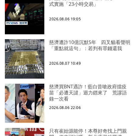
式實施「23小時交易」
2026.08.06 19:05
慈濟遭詐10億沉默5年 四叉貓看聲明
「重點就這句」：若判有罪錢還我
2026.08.07 10:49
慈濟買BNT遇詐！藍白昔嗆政府擋疫
苗「必遭天譴」迴力鏢來了 荒謬語
錄一次看
2026.08.06 22:06
只有崔始源能停！本尊好奇找上門親