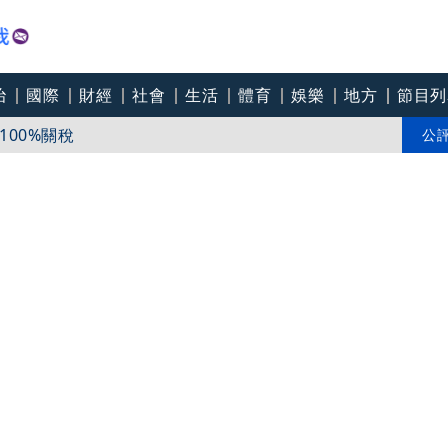
治
國際
財經
社會
生活
體育
娛樂
地方
節目列
00%關稅
豐年節引輿論 經紀公司回應
公
學人脈搶到疫苗