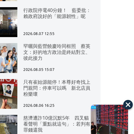
行政院停電40分鐘！ 藍委批：
賴政府說好的「能源韌性」呢
2026.08.07 12:55
罕曬與藍營饒慶玲同框照 蔡英
文：好的地方政治是終結對立、
彼此接力
2026.08.05 15:07
只有崔始源能停！本尊好奇找上
門親問：停車可以嗎 新北店員
粉樂壞
2026.08.06 16:25
慈濟遭詐10億沉默5年 四叉貓
看聲明「重點就這句」：若判有
罪錢還我