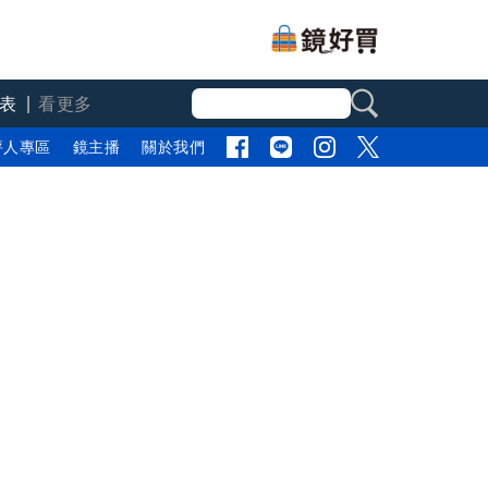
表
看更多
評人專區
鏡主播
關於我們