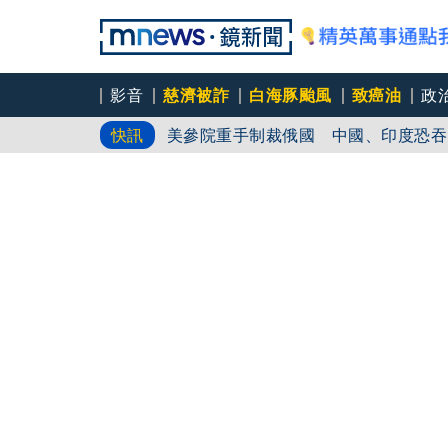
影音
慈濟被詐
白海豚颱風
致癌油
政
美參院重手制裁俄國 中國、印度恐吞1
快訊
著原住民服跳舞出事！河智媛代言花蓮
温世政揭露AZ來台內幕 利用牛津求