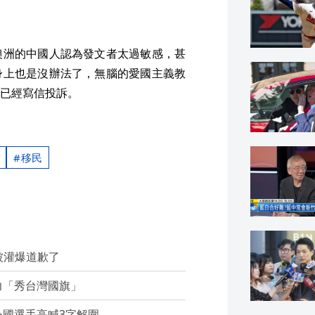
澳洲的中國人認為發文者太過敏感，甚
身上也是沒辦法了，無腦的愛國主義教
已經寫信投訴。
移民
被灌爆道歉了
力「秀台灣國旗」
國選手高喊3字解圍