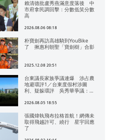
賴清德批盧秀燕滿意度落後 中
市府拿民調回擊：分數低笑分數
高
2026.08.06 08:18
朴寶劍再訪高雄騎到YouBike
了 揪惠利朝聖「寶劍樹」合影
2025.12.08 20:51
台東議長家族爭議連爆 涉占農
地避環評1／台東度假村涉圖
利、疑躲環評 吳秀華爭議：概
無參與
2026.08.05 18:55
張國煒執飛布拉格首航！網傳未
取得飛越許可、繞行 星宇回應
了