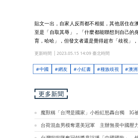
貼文一出，自家人反而都不相挺，其他居住在
至是「自取其辱」，「什麼都能聯想到自己的
育，哈哈」，但發文者還是覺得超市「歧視」，
更新時間
2023.05.15 14:09 臺北時間
中國
網友
小紅書
種族歧視
澳洲
更多新聞
魔獸稱「台灣是國家」小粉紅怒轟台獨 IG
台荷混血男模奪選美冠軍 主辦無畏中國壓
台灣啦啦隊奪冠領獎竟誤播「中國國歌」 外