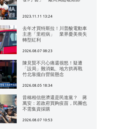
2023.11.11 13:24
去年才買特斯拉！川普酸電動車
主患「里程病」 業界憂美喪失
轉型紅利
2026.08.07 08:23
陳見賢不只心痛還很怒！疑遭
「設局」難消氣、地方拱再戰
竹北靠攏白營留懸念
2026.08.05 18:34
昔稱相信慈濟還是民進黨？ 蔣
萬安：若政府買夠疫苗，民團也
不需集資採購
2026.08.07 10:53