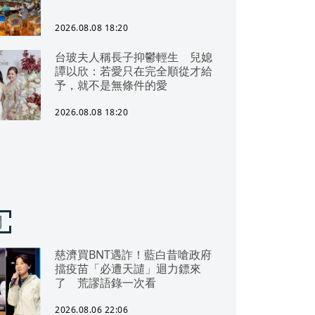
2026.08.08 18:20
台玻夫人稱長子抑鬱輕生 兒媳
譚以欣：若愛只在完全順從才給
予，就不是無條件的愛
2026.08.08 18:20
聞
慈濟買BNT遇詐！藍白昔嗆政府
擋疫苗「必遭天譴」迴力鏢來
了 荒謬語錄一次看
2026.08.06 22:06