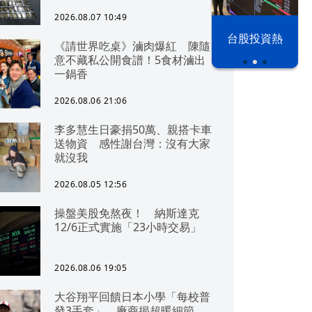
2026.08.07 10:49
漢光42演習
台股投資熱
《請世界吃桌》滷肉爆紅 陳隨
意不藏私公開食譜！5食材滷出
一鍋香
2026.08.06 21:06
李多慧生日豪捐50萬、親搭卡車
送物資 感性謝台灣：沒有大家
就沒我
2026.08.05 12:56
操盤美股免熬夜！ 納斯達克
12/6正式實施「23小時交易」
2026.08.06 19:05
大谷翔平回饋日本小學「每校普
發3手套」 廠商揭超暖細節