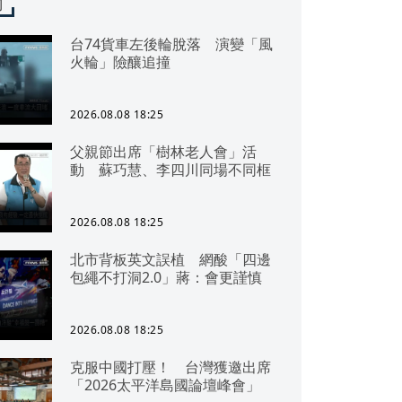
聞
台74貨車左後輪脫落 演變「風
火輪」險釀追撞
2026.08.08 18:25
父親節出席「樹林老人會」活
動 蘇巧慧、李四川同場不同框
2026.08.08 18:25
北市背板英文誤植 網酸「四邊
包繩不打洞2.0」蔣：會更謹慎
2026.08.08 18:25
克服中國打壓！ 台灣獲邀出席
「2026太平洋島國論壇峰會」