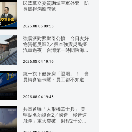
民眾黨立委質詢炫空軍外套 防
長聽得滿臉問號
2026.08.06 09:55
強震派對照辦引公憤 台日友好
物資抵災區2／熊本強震災民擠
汽車過夜 台灣第一時間跨海急
援
2026.08.04 19:16
統一旗下健身房「退場」！ 會
員轉會籍卡關：員工都不知道
2026.08.04 19:45
共軍首曝「人形機器士兵」 美
罕點名勿擾台2／國造「極音速
飛彈」重大突破 射程2千公里
可「直通北京」