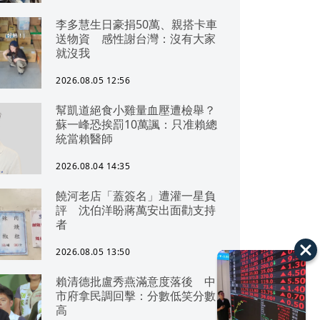
李多慧生日豪捐50萬、親搭卡車
送物資 感性謝台灣：沒有大家
就沒我
2026.08.05 12:56
幫凱道絕食小雞量血壓遭檢舉？
蘇一峰恐挨罰10萬諷：只准賴總
統當賴醫師
2026.08.04 14:35
饒河老店「蓋簽名」遭灌一星負
評 沈伯洋盼蔣萬安出面勸支持
者
2026.08.05 13:50
賴清德批盧秀燕滿意度落後 中
市府拿民調回擊：分數低笑分數
高