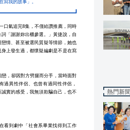
在寫我的故事」。
一口氣追完8集，不僅給讚推薦，同時
台詞「謝謝妳出櫃參選。」黃捷說，自
明戀情、甚至被選民質疑等情節，她也
我身上發生過，都懷疑編劇是不是在寫
理相戀，卻因對方劈腿而分手，當時面對
有過異性伴侶、也曾有過同性伴侶，
熱門新
而誠實的感受，我無須欺騙自己，也不
在看到劇中「社會系畢業找得到工作