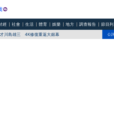
財經
社會
生活
體育
娛樂
地方
調查報告
節目列
才川島雄三 4K修復重返大銀幕
爽打王識賢「神臉黏飯粒」 喜提「搞笑MVP」
公
「觀落陰」：濁水溪以南都是我粉絲