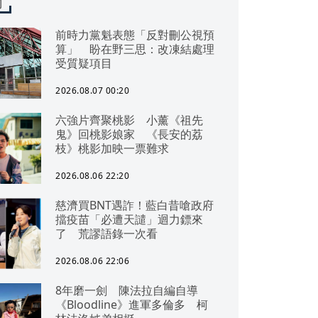
聞
前時力黨魁表態「反對刪公視預
算」 盼在野三思：改凍結處理
受質疑項目
2026.08.07 00:20
六強片齊聚桃影 小薰《祖先
鬼》回桃影娘家 《長安的荔
枝》桃影加映一票難求
2026.08.06 22:20
慈濟買BNT遇詐！藍白昔嗆政府
擋疫苗「必遭天譴」迴力鏢來
了 荒謬語錄一次看
2026.08.06 22:06
8年磨一劍 陳法拉自編自導
《Bloodline》進軍多倫多 柯