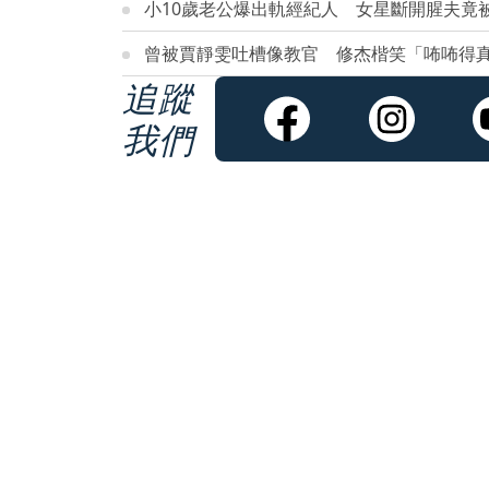
小10歲老公爆出軌經紀人 女星斷開腥夫竟
曾被賈靜雯吐槽像教官 修杰楷笑「咘咘得真
追蹤
我們