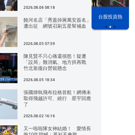
2026.08.06 08:18
以色列 穹頂
台股投資熱
饒河名店「秀蓋掉蔣萬安簽名」
之下
遭出征 網號召刷五星幫補血
2026.08.05 07:59
陳見賢不只心痛還很怒！疑遭
「設局」難消氣、地方拱再戰
竹北靠攏白營留懸念
2026.08.05 18:34
張國煒執飛布拉格首航！網傳未
取得飛越許可、繞行 星宇回應
了
2026.08.02 16:16
又一啦啦隊女神結婚！ 愛情長
跑10年甜喊：黃衫不會脫