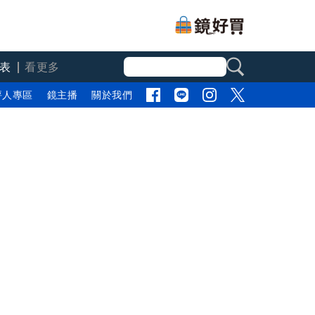
表
看更多
評人專區
鏡主播
關於我們