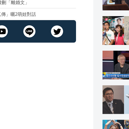
被刪「離婚文」
傳」曬2萌娃對話