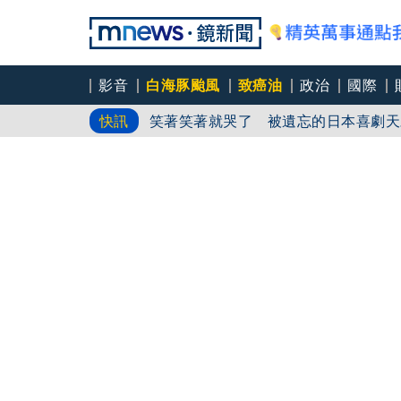
影音
白海豚颱風
致癌油
政治
國際
笑著笑著就哭了 被遺忘的日本喜劇天
快訊
角頭大哥變身親情喜劇 羅志祥噴貢丸
《影后》曾莞婷降臨雄影 化身夢露玩