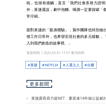
啦」也很有感觸，直言「我們社會系努力證明
外，黃捷還說，劇中泡麵、喝酒一定要踩罐「
常仔細。
面對黃捷的「親身體驗」，製作團隊也特別做
僚工作日常外，也希望呈現社會的多元樣貌，
入到我們創造的故事裡。」
更新時間
2023.05.01 17:57 臺北時間
黃捷
NETFLIX
人選之人
出櫃
更多新聞
黃捷露香肩力挺NET 董座連14年做公益