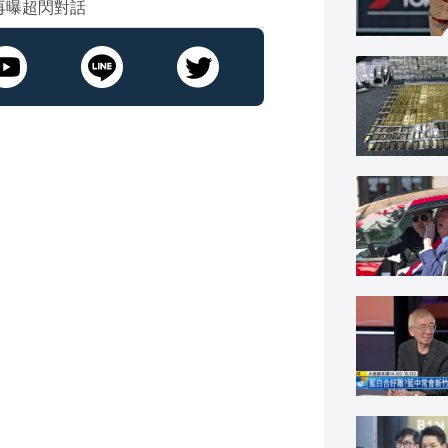
再曝超閃對話