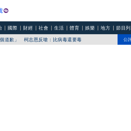
治
國際
財經
社會
生活
體育
娛樂
地方
節目列
「東北部海面」
個道歉」 柯志恩反嗆：比病毒還要毒
公
中心逼垮包商