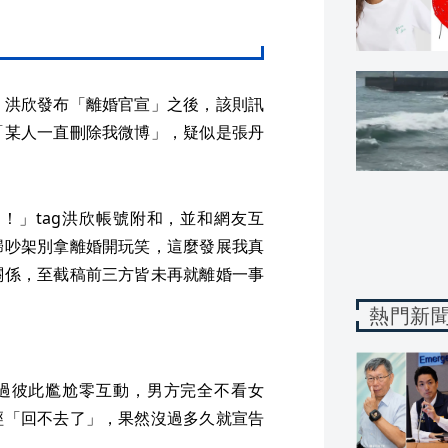
，洪欣發布「離婚官宣」之後，該則訊
「某人一直刪除我微博」，疑似是張丹
！」tag洪欣帳號附和，並和網友互
歸吵架別拿離婚開玩笑，這麼發展我真
關係，至截稿前三方皆未再就離婚一事
熱門新
過彼此尷尬零互動，男方完全不看女
經「回不去了」，果然沒過多久就宣告