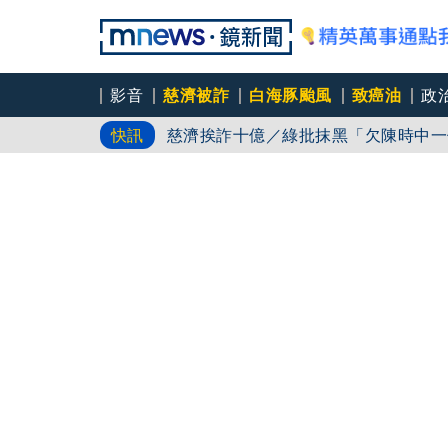
影音
慈濟被詐
白海豚颱風
致癌油
政
白海豚路徑又南修！ 海警範圍擴增到
快訊
慈濟挨詐十億／綠批抹黑「欠陳時中一
吳秀華家族又生波 前台東縣長蓋安養