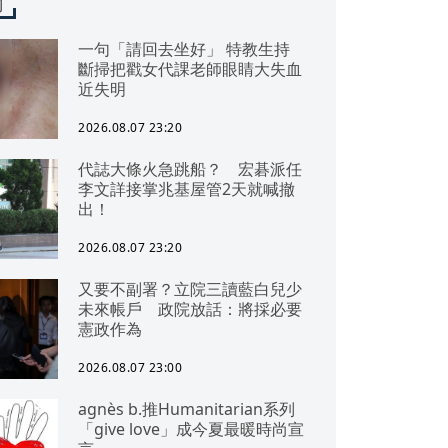
聞
一句「請回去坐好」 特教生持
斷掃把戳女代課老師眼睛大失血
近失明
2026.08.07 23:20
代誌大條火急跳船？ 宏碁派任
李文詳接掌兆基屋管2天就喊撤
出！
2026.08.07 23:20
又要不副署？立院三讀藍白兒少
未來帳戶 政院放話：將採必要
憲政作為
2026.08.07 23:00
agnès b.推Humanitarian系列
「give love」成今夏最暖時尚宣