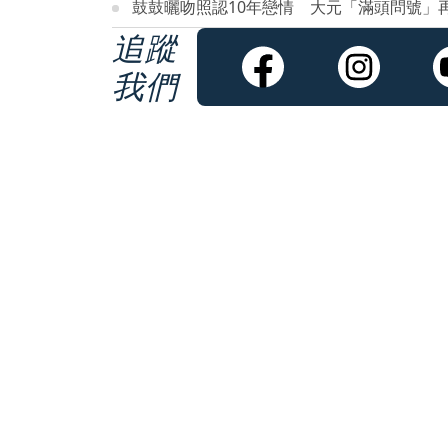
鼓鼓曬吻照認10年戀情 大元「滿頭問號」
追蹤
我們