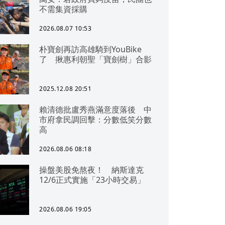
不需集資採購
2026.08.07 10:53
朴寶劍再訪高雄騎到YouBike
了 揪惠利朝聖「寶劍樹」合影
2025.12.08 20:51
賴清德批盧秀燕滿意度落後 中
市府拿民調回擊：分數低笑分數
高
2026.08.06 08:18
操盤美股免熬夜！ 納斯達克
12/6正式實施「23小時交易」
2026.08.06 19:05