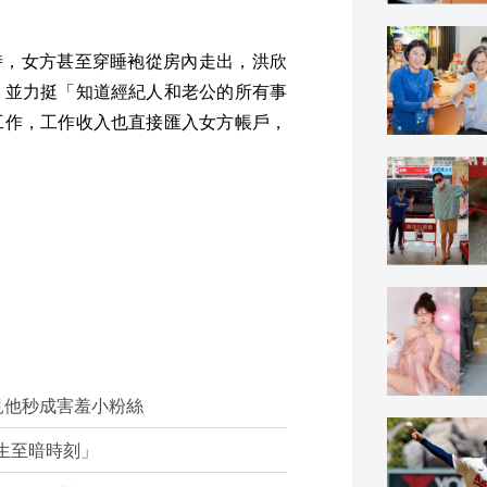
小時，女方甚至穿睡袍從房內走出，洪欣
，並力挺「知道經紀人和老公的所有事
工作，工作收入也直接匯入女方帳戶，
見他秒成害羞小粉絲
生至暗時刻」