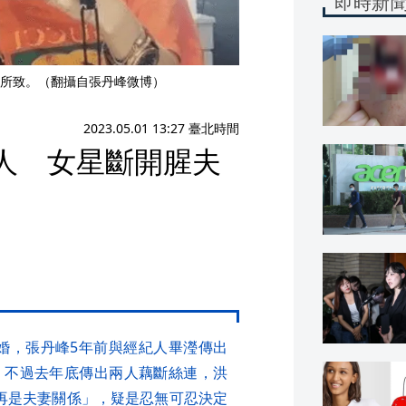
即時新
所致。（翻攝自張丹峰微博）
2023.05.01 13:27 臺北時間
人 女星斷開腥夫
結婚，張丹峰5年前與經紀人畢瀅傳出
；不過去年底傳出兩人藕斷絲連，洪
再是夫妻關係」，疑是忍無可忍決定