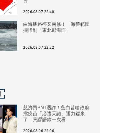
言
2026.08.07 22:40
白海豚路徑又南修！ 海警範圍
擴增到「東北部海面」
2026.08.07 22:22
聞
慈濟買BNT遇詐！藍白昔嗆政府
擋疫苗「必遭天譴」迴力鏢來
了 荒謬語錄一次看
2026.08.06 22:06