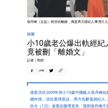
張丹峰（左起）與洪欣離婚，傳是男方經紀人畢瀅介入
娛樂
小10歲老公爆出軌經紀
竟被刪「離婚文」
記者
｜
郭妤
港星洪欣2009年與小10歲中國藝人張丹峰
婚外情，洪欣選擇原諒、男方也辭退經紀人
欣今（1日）凌晨在微博宣布「我和張丹峰不