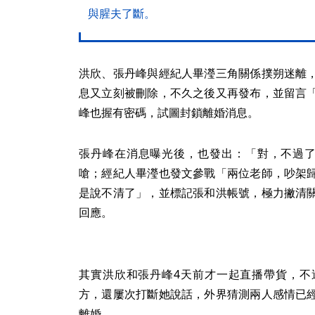
與腥夫了斷。
洪欣、張丹峰與經紀人畢瀅三角關係撲朔迷離
息又立刻被刪除，不久之後又再發布，並留言
峰也握有密碼，試圖封鎖離婚消息。
張丹峰在消息曝光後，也發出：「對，不過了
嗆；經紀人畢瀅也發文參戰「兩位老師，吵架
是說不清了」，並標記張和洪帳號，極力撇清
回應。
其實洪欣和張丹峰4天前才一起直播帶貨，不
方，還屢次打斷她說話，外界猜測兩人感情已
離婚。