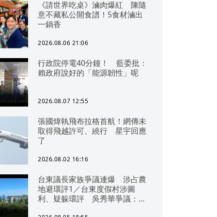
《請世界吃桌》滷肉爆紅 陳隨
意不藏私公開食譜！5食材滷出
一鍋香
2026.08.06 21:06
行政院停電40分鐘！ 藍委批：
賴政府說好的「能源韌性」呢
2026.08.07 12:55
張國煒執飛布拉格首航！網傳未
取得飛越許可、繞行 星宇回應
了
2026.08.02 16:16
台東議長家族爭議連爆 涉占農
地避環評1／台東度假村涉圖
利、疑躲環評 吳秀華爭議：概
無參與