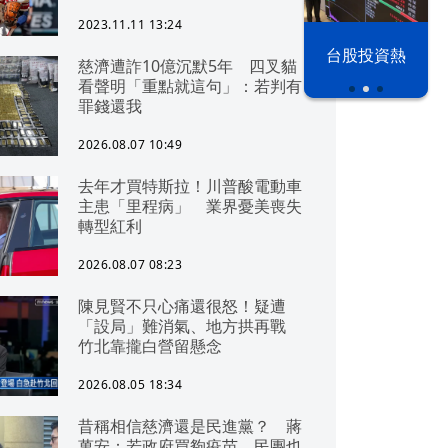
2023.11.11 13:24
漢光42演習
台股投資熱
慈濟遭詐10億沉默5年 四叉貓
看聲明「重點就這句」：若判有
罪錢還我
2026.08.07 10:49
去年才買特斯拉！川普酸電動車
主患「里程病」 業界憂美喪失
轉型紅利
2026.08.07 08:23
陳見賢不只心痛還很怒！疑遭
「設局」難消氣、地方拱再戰
竹北靠攏白營留懸念
2026.08.05 18:34
昔稱相信慈濟還是民進黨？ 蔣
萬安：若政府買夠疫苗，民團也