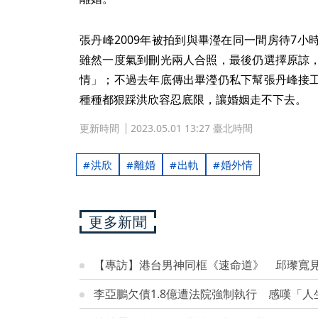
張丹峰2009年被拍到與畢瀅在同一間房待7
雖然一度氣到刪光兩人合照，最後仍選擇原諒
情」；不過去年底傳出畢瀅仍私下幫張丹峰接
種種都狠踩洪欣容忍底限，讓婚姻走不下去。
更新時間
2023.05.01 13:27 臺北時間
洪欣
離婚
出軌
婚外情
更多新聞
【專訪】港台男神同框《速命道》 邱瓈寬
李亞鵬欠債1.8億遭法院強制執行 感嘆「人