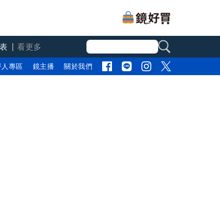
表
看更多
評人專區
鏡主播
關於我們